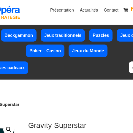
Présentation
Actualités
Contact
Backgammon
Jeux traditionnels
Puzzles
Jeux d
Poker – Casino
Jeux du Monde
ues cadeaux
 Superstar
Gravity Superstar