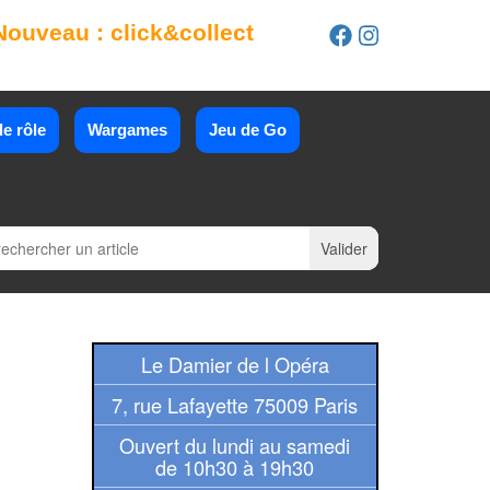
Nouveau : click&collect
e rôle
Wargames
Jeu de Go
Le Damier de l Opéra
7, rue Lafayette 75009 Paris
Ouvert du lundi au samedi
de 10h30 à 19h30