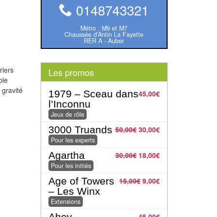
0148743321
Métro : M9 et M7
Chaussée d’Antin La Fayette
RER A - Auber
riers
Les promos
ble
 gravité
1979 – Sceau dans
45,00
€
l’Inconnu
Jeux de rôle
3000 Truands
50,00
€
30,00
€
Pour les experts
Agartha
30,00
€
18,00
€
Pour les initiés
Age of Towers
15,00
€
9,00
€
– Les Winx
Extensions
Ahoy
45,00
€