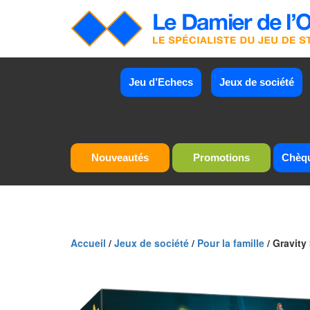
Jeu d’Echecs
Jeux de société
Nouveautés
Promotions
Chèq
Accueil
/
Jeux de société
/
Pour la famille
/ Gravity