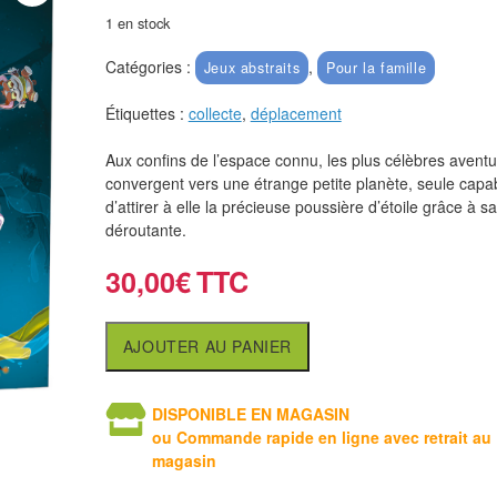
1 en stock
Catégories :
,
Jeux abstraits
Pour la famille
Étiquettes :
collecte
,
déplacement
Aux confins de l’espace connu, les plus célèbres aventu
convergent vers une étrange petite planète, seule capa
d’attirer à elle la précieuse poussière d’étoile grâce à sa
déroutante.
30,00
€
AJOUTER AU PANIER
DISPONIBLE EN MAGASIN
ou Commande rapide en ligne avec retrait au
magasin