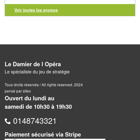
Pour
les
Voir toutes les promos
enfants
Pour
la
famille
Pour
Le Damier de l Opéra
les
Le spécialiste du jeu de stratégie
initiés
Tous droits réservés / All rights reserved. 2024
pensé par siteo
Pour
Ouvert du lundi au
les
samedi de 10h30 à 19h30
experts
0148743321
En
solitaire
Paiement sécurisé via Stripe