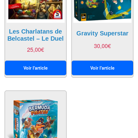
Echiquiers
et
de
voyage
Les Charlatans de
Gravity Superstar
Belcastel – Le Duel
Echiquiers
30,00
€
25,00
€
électroniques
Echiquiers
Voir l'article
Voir l'article
clubs
Pièces
Ecoles
&
clubs
Echiquiers
muraux/Plein