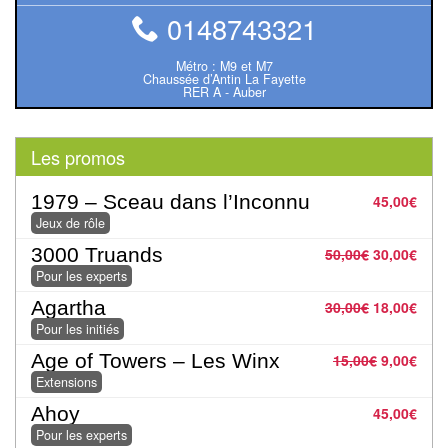
Tables
0148743321
Accessoires
Métro : M9 et M7
Chaussée d’Antin La Fayette
RER A - Auber
Jeux
de
Les promos
société
1979 – Sceau dans l’Inconnu
45,00
€
Jeux
Jeux de rôle
de
3000 Truands
50,00
€
30,00
€
cartes
Pour les experts
à
Agartha
30,00
€
18,00
€
Collectionner
Pour les initiés
(TCG)
Age of Towers – Les Winx
15,00
€
9,00
€
Les
Extensions
Classiques
Ahoy
45,00
€
Pour les experts