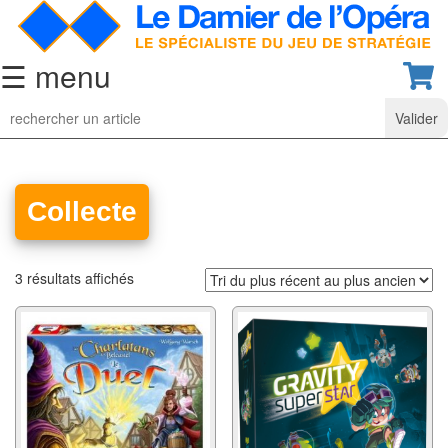
☰ menu
Jeu
d’Echecs
Ensembles
de
Collecte
collection
Echiquiers
3 résultats affichés
classiques
Pièces
d’échecs
classiques
Coffrets