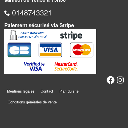
Jeux
abstraits
0148743321
Extensions
Paiement sécurisé via Stripe
Casse-
têtes
Accessoires
Backgammon
Jeux
traditionnels
Mentions légales
Contact
Plan du site
Dominos
Conditions générales de vente
Jeu
de