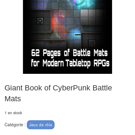
Echiquiers
et
de
voyage
Echiquiers
électroniques
Echiquiers
clubs
Pièces
Giant Book of CyberPunk Battle
Ecoles
Mats
&
clubs
1 en stock
Echiquiers
Catégorie :
Jeux de rôle
muraux/Plein