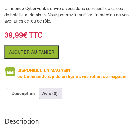
air
Un monde CyberPunk s’ouvre à vous dans ce recueil de cartes
de bataille et de plans. Vous pourrez intensifier l’immersion de vos
Pendules
aventures de jeu de rôle.
Echiquier
39,99
€
pour
aveugles
AJOUTER AU PANIER
Logiciels
d'échecs
DISPONIBLE EN MAGASIN
ou Commande rapide en ligne avec retrait au magasin
Livres
en
Description
Avis (0)
anglais
Livres
en
Description
français