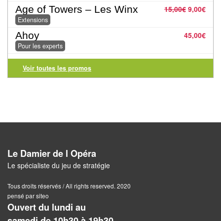
Age of Towers – Les Winx
15,00
€
9,00
€
Pour
Extensions
2
Ahoy
45,00
€
Joueurs
Pour les experts
Ambiance
Voir toutes les promos
Coopératif
Gestion
Escape
Game
/
Le Damier de l Opéra
Enquête
Le spécialiste du jeu de stratégie
Jeux
Tous droits réservés / All rights reserved. 2020
pensé par siteo
évolutifs
Ouvert du lundi au
samedi de 10h30 à 19h30