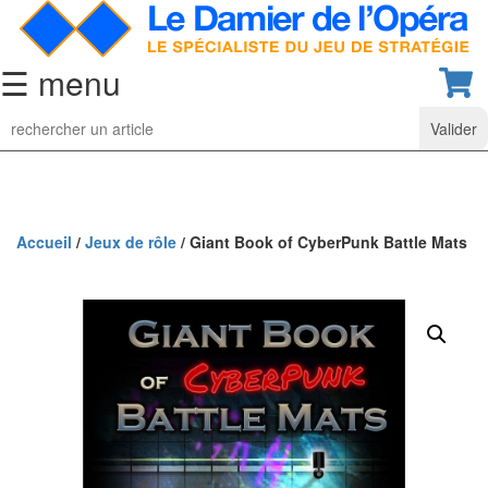
☰ menu
Jeu
d’Echecs
Ensembles
de
collection
Accueil
/
Jeux de rôle
/ Giant Book of CyberPunk Battle Mats
Echiquiers
classiques
Pièces
d’échecs
classiques
Coffrets