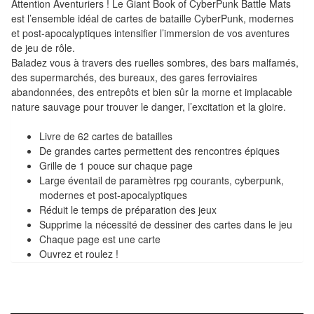
Attention Aventuriers ! Le Giant Book of CyberPunk Battle Mats
Tables
est l’ensemble idéal de cartes de bataille CyberPunk, modernes
et post-apocalyptiques intensifier l’immersion de vos aventures
Accessoires
de jeu de rôle.
Baladez vous à travers des ruelles sombres, des bars malfamés,
Jeux
des supermarchés, des bureaux, des gares ferroviaires
de
abandonnées, des entrepôts et bien sûr la morne et implacable
nature sauvage pour trouver le danger, l’excitation et la gloire.
société
Livre de 62 cartes de batailles
Jeux
De grandes cartes permettent des rencontres épiques
de
Grille de 1 pouce sur chaque page
Large éventail de paramètres rpg courants, cyberpunk,
cartes
modernes et post-apocalyptiques
à
Réduit le temps de préparation des jeux
Collectionner
Supprime la nécessité de dessiner des cartes dans le jeu
(TCG)
Chaque page est une carte
Ouvrez et roulez !
Les
Classiques