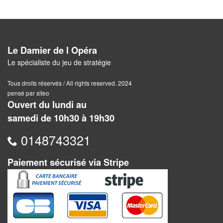
Pour
2
Joueurs
Le Damier de l Opéra
Ambiance
Le spécialiste du jeu de stratégie
Coopératif
Tous droits réservés / All rights reserved. 2024
pensé par siteo
Gestion
Ouvert du lundi au
samedi de 10h30 à 19h30
Escape
0148743321
Game
/
Paiement sécurisé via Stripe
Enquête
Jeux
évolutifs