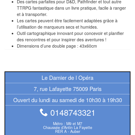
Des cartes parfaites pour D&D, Pathfinder et tout autre
Tables
TTRPG fantastique dans un livre pratique, facile à ranger
et à transporter.
Accessoires
Les cartes peuvent être facilement adaptées grâce à
l’utilisation de marqueurs secs et humides.
Jeux
Outil cartographique innovant pour concevoir et planifier
de
des rencontres et pour inspirer des aventures !
Dimensions d’une double page : 43x60cm
société
Jeux
de
Le Damier de l Opéra
cartes
à
7, rue Lafayette 75009 Paris
Collectionner
Ouvert du lundi au samedi de 10h30 à 19h30
(TCG)
0148743321
Les
Classiques
Métro : M9 et M7
Chaussée d’Antin La Fayette
RER A - Auber