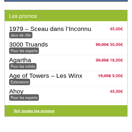
Pour
les
Les promos
enfants
1979 – Sceau dans l’Inconnu
45,00
€
Pour
Jeux de rôle
la
3000 Truands
50,00
€
30,00
€
famille
Pour les experts
Pour
Agartha
30,00
€
18,00
€
Pour les initiés
les
Age of Towers – Les Winx
initiés
15,00
€
9,00
€
Extensions
Pour
Ahoy
45,00
€
les
Pour les experts
experts
Voir toutes les promos
En
solitaire