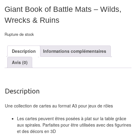
air
Giant Book of Battle Mats – Wilds,
Pendules
Wrecks & Ruins
Echiquier
Rupture de stock
pour
aveugles
Description
Informations complémentaires
Logiciels
Avis (0)
d'échecs
Livres
en
Description
anglais
Une collection de cartes au format A3 pour jeux de rôles
Livres
Les cartes peuvent êtres posées à plat sur la table grâce
en
aux spirales. Parfaites pour être utilisées avec des figurines
français
et des décors en 3D