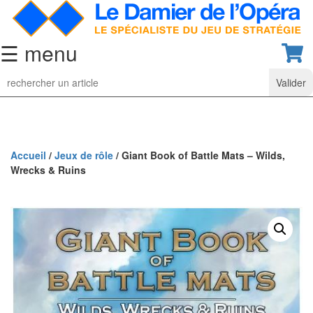
☰ menu
Jeu
d’Echecs
Ensembles
de
collection
Accueil
/
Jeux de rôle
/ Giant Book of Battle Mats – Wilds,
Wrecks & Ruins
Echiquiers
classiques
Pièces
d’échecs
classiques
Coffrets