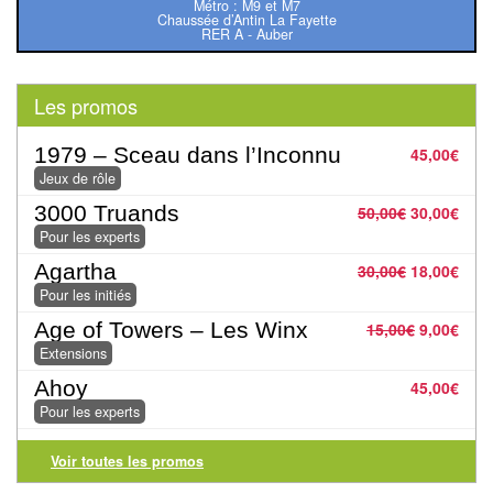
Pour
Métro : M9 et M7
Chaussée d’Antin La Fayette
RER A - Auber
les
enfants
Les promos
Pour
la
1979 – Sceau dans l’Inconnu
45,00
€
famille
Jeux de rôle
3000 Truands
50,00
€
30,00
€
Pour
Pour les experts
les
Agartha
30,00
€
18,00
€
initiés
Pour les initiés
Age of Towers – Les Winx
15,00
€
9,00
€
Pour
Extensions
les
Ahoy
45,00
€
experts
Pour les experts
En
Voir toutes les promos
solitaire