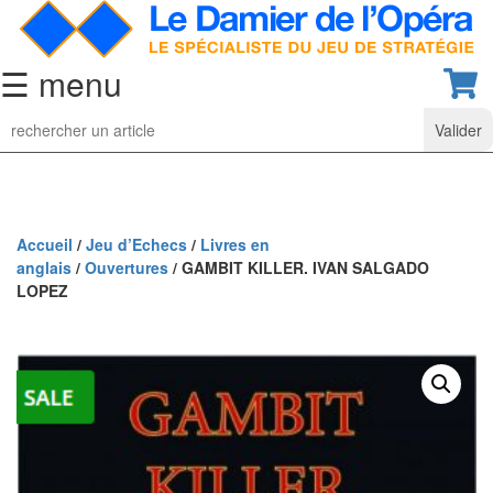
☰ menu
Jeu
d’Echecs
Ensembles
de
collection
Accueil
/
Jeu d’Echecs
/
Livres en
anglais
/
Ouvertures
/ GAMBIT KILLER. IVAN SALGADO
Echiquiers
LOPEZ
classiques
Pièces
d’échecs
classiques
Coffrets