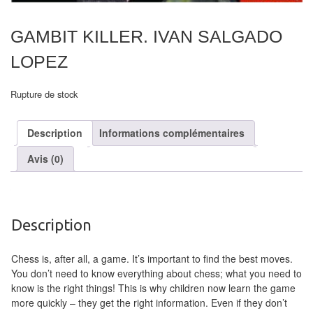
air
GAMBIT KILLER. IVAN SALGADO
Pendules
LOPEZ
Echiquier
pour
Rupture de stock
aveugles
Description
Informations complémentaires
Logiciels
d'échecs
Avis (0)
Livres
en
Description
anglais
Livres
Chess is, after all, a game. It’s important to find the best moves.
en
You don’t need to know everything about chess; what you need to
know is the right things! This is why children now learn the game
français
more quickly – they get the right information. Even if they don’t