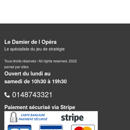
Pour
2
Joueurs
Ambiance
Le Damier de l Opéra
Coopératif
Le spécialiste du jeu de stratégie
Gestion
Tous droits réservés / All rights reserved. 2022
pensé par siteo
Ouvert du lundi au
Escape
samedi de 10h30 à 19h30
Game
/
0148743321
Enquête
Paiement sécurisé via Stripe
Jeux
évolutifs