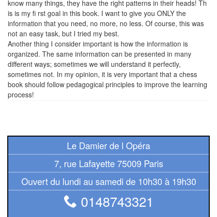
know many things, they have the right patterns in their heads! Th
Tables
is is my fi rst goal in this book. I want to give you ONLY the
information that you need, no more, no less. Of course, this was
Accessoires
not an easy task, but I tried my best.
Another thing I consider important is how the information is
Jeux
organized. The same information can be presented in many
de
different ways; sometimes we will understand it perfectly,
sometimes not. In my opinion, it is very important that a chess
société
book should follow pedagogical principles to improve the learning
process!
Jeux
de
cartes
à
Le Damier de l Opéra
Collectionner
7, rue Lafayette 75009 Paris
(TCG)
Ouvert du lundi au samedi de 10h30 à 19h30
Les
0148743321
Classiques