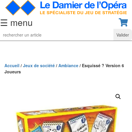
☰ menu
Jeu
d’Echecs
Ensembles
de
collection
Accueil
/
Jeux de société
/
Ambiance
/ Esquissé ? Version 6
Joueurs
Echiquiers
classiques
Pièces
d’échecs
classiques
Coffrets