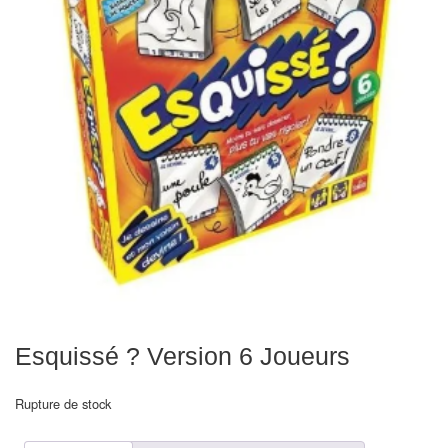
Echiquiers
et
de
voyage
Echiquiers
électroniques
Echiquiers
clubs
Pièces
Ecoles
&
Esquissé ? Version 6 Joueurs
clubs
Echiquiers
Rupture de stock
muraux/Plein