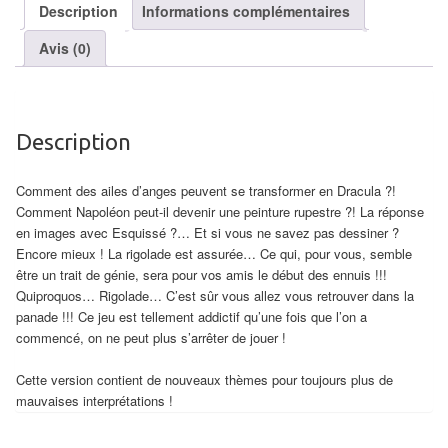
air
Description
Informations complémentaires
Avis (0)
Pendules
Echiquier
pour
Description
aveugles
Comment des ailes d’anges peuvent se transformer en Dracula ?!
Logiciels
Comment Napoléon peut-il devenir une peinture rupestre ?! La réponse
d'échecs
en images avec Esquissé ?… Et si vous ne savez pas dessiner ?
Encore mieux ! La rigolade est assurée… Ce qui, pour vous, semble
Livres
être un trait de génie, sera pour vos amis le début des ennuis !!!
en
Quiproquos… Rigolade… C’est sûr vous allez vous retrouver dans la
panade !!! Ce jeu est tellement addictif qu’une fois que l’on a
anglais
commencé, on ne peut plus s’arrêter de jouer !
Livres
Cette version contient de nouveaux thèmes pour toujours plus de
en
mauvaises interprétations !
français