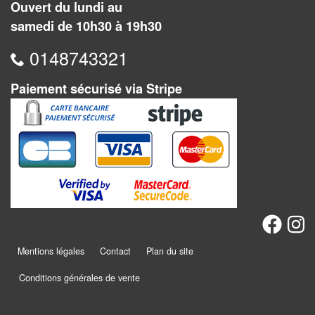
Ouvert du lundi au
Pour
samedi de 10h30 à 19h30
2
0148743321
Joueurs
Ambiance
Paiement sécurisé via Stripe
Coopératif
Gestion
Escape
Game
/
Enquête
Mentions légales
Contact
Plan du site
Jeux
Conditions générales de vente
évolutifs