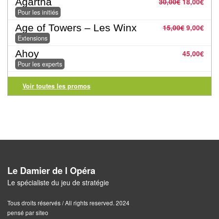
Agartha
30,00
€
18,00
€
Pour
Pour les initiés
les
Age of Towers – Les Winx
15,00
€
9,00
€
enfants
Extensions
Pour
Ahoy
45,00
€
la
Pour les experts
famille
Voir toutes les promos
Pour
les
initiés
Pour
les
Le Damier de l Opéra
experts
Le spécialiste du jeu de stratégie
En
Tous droits réservés / All rights reserved. 2024
solitaire
pensé par siteo