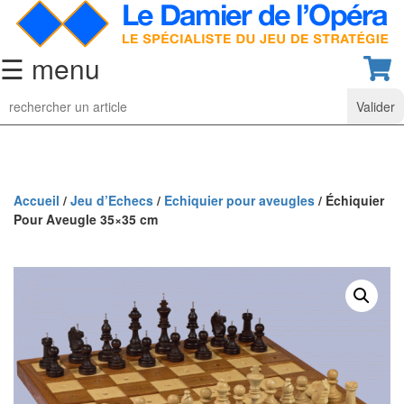
☰ menu
Jeu
d’Echecs
Ensembles
de
collection
Accueil
/
Jeu d’Echecs
/
Echiquier pour aveugles
/ Échiquier
Pour Aveugle 35×35 cm
Echiquiers
classiques
Pièces
d’échecs
classiques
Coffrets