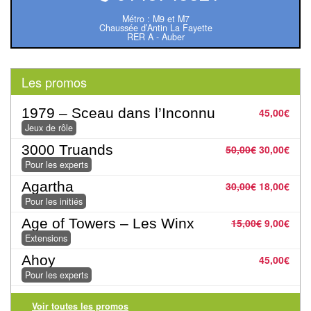
Pour
Métro : M9 et M7
Chaussée d’Antin La Fayette
2
RER A - Auber
Joueurs
Les promos
Ambiance
1979 – Sceau dans l’Inconnu
45,00
€
Coopératif
Jeux de rôle
Gestion
3000 Truands
50,00
€
30,00
€
Pour les experts
Escape
Agartha
30,00
€
18,00
€
Game
Pour les initiés
/
Age of Towers – Les Winx
15,00
€
9,00
€
Enquête
Extensions
Ahoy
45,00
€
Jeux
Pour les experts
évolutifs
Voir toutes les promos