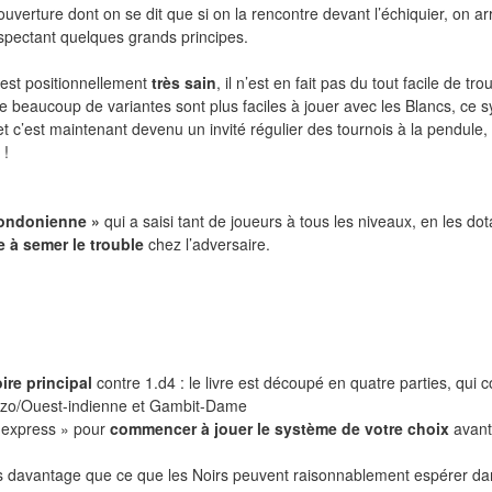
’ouverture dont on se dit que si on la rencontre devant l’échiquier, on ar
espectant quelques grands principes.
 est positionnellement
très sain
, il n’est en fait pas du tout facile de tro
beaucoup de variantes sont plus faciles à jouer avec les Blancs, ce 
et c’est maintenant devenu un invité régulier des tournois à la pendule,
 !
 londonienne »
qui a saisi tant de joueurs à tous les niveaux, en les do
e à semer le trouble
chez l’adversaire.
ire principal
contre 1.d4 : le livre est découpé en quatre parties, qui 
imzo/Ouest-indienne et Gambit-Dame
 express » pour
commencer à jouer le système de votre choix
avant
s davantage que ce que les Noirs peuvent raisonnablement espérer da