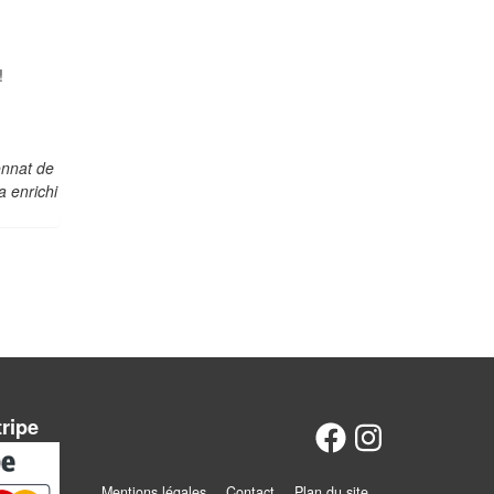
!
onnat de
a enrichi
tripe
Mentions légales
Contact
Plan du site