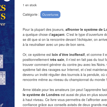
1 en stock
Catégorie :
Ouvertures
Pour la plupart des joueurs,
affronter le système de 
a quelque chose d’
agaçant
. C’est le type d’ouverture d
se dit que si on la rencontre devant l’échiquier, on arriv
à la neutraliser avec un peu de bon sens.
Or, ce système est
loin d’être inoffensif
, et comme il e
positionnellement
très sain
, il n’est en fait pas du tout f
trouver comment générer du contre-jeu avec les Noirs.
système fait des ravages sur Internet, et c’est maintena
devenu un invité régulier des tournois à la pendule, où 
rencontre même au niveau du championnat du monde !
Arme idéale pour les amateurs (on peut l’apprendre fac
le système de Londres
est aussi de plus en plus souv
à haut niveau. Ce livre vous permettra de l’affronter ave
confiance grâce aux conseils avisés de deux grands maî