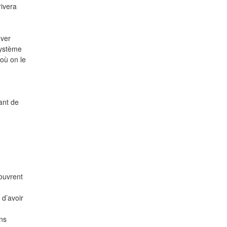
rivera
uver
système
 où on le
tant de
couvrent
 d’avoir
ns