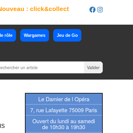
Nouveau : click&collect
e rôle
Wargames
Jeu de Go
Le Damier de l Opéra
7, rue Lafayette 75009 Paris
Ouvert du lundi au samedi
us
de 10h30 à 19h30