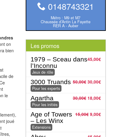
0148743321
Métro : M9 et M7
Chaussée d’Antin La Fayette
RER A - Auber
Londres
ont on
Les promos
era bien
1979 – Sceau dans
45,00
€
l’Inconnu
st
Jeux de rôle
acile de
3000 Truands
50,00
€
30,00
€
 Ce
Pour les experts
nt
on le
Agartha
30,00
€
18,00
€
Pour les initiés
Age of Towers
15,00
€
9,00
€
ilement),
– Les Winx
ent joué
c
Extensions
tres,
Ahoy
45,00
€