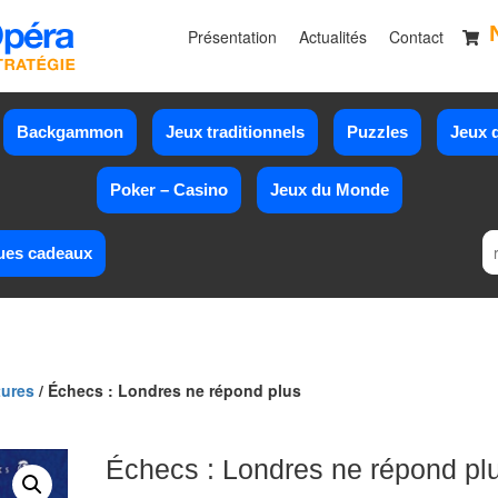
Présentation
Actualités
Contact
Backgammon
Jeux traditionnels
Puzzles
Jeux d
Poker – Casino
Jeux du Monde
ues cadeaux
tures
/ Échecs : Londres ne répond plus
Échecs : Londres ne répond pl