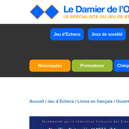
Jeu d’Echecs
Jeux de société
Nouveautés
Promotions
Chèq
Accueil
/
Jeu d’Echecs
/
Livres en français
/
Ouver