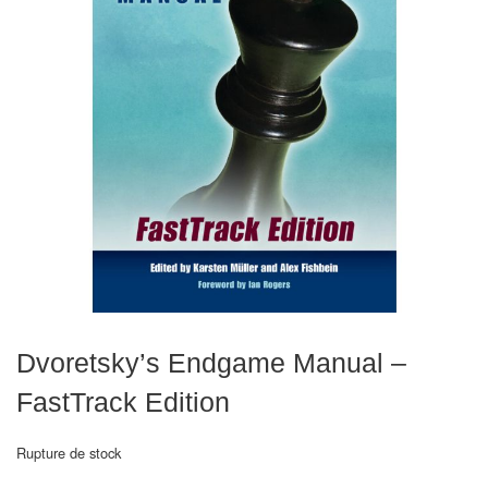
Echiquiers
et
de
voyage
Echiquiers
électroniques
Echiquiers
clubs
Pièces
Ecoles
Dvoretsky’s Endgame Manual –
&
clubs
FastTrack Edition
Echiquiers
Rupture de stock
muraux/Plein