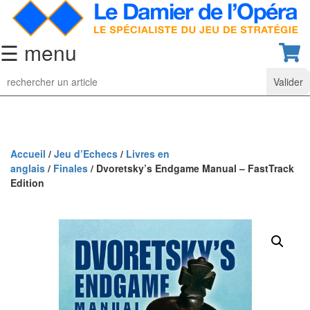
☰ menu
Jeu
d’Echecs
Ensembles
de
collection
Accueil
/
Jeu d’Echecs
/
Livres en
anglais
/
Finales
/ Dvoretsky’s Endgame Manual – FastTrack
Echiquiers
Edition
classiques
Pièces
d’échecs
classiques
Coffrets