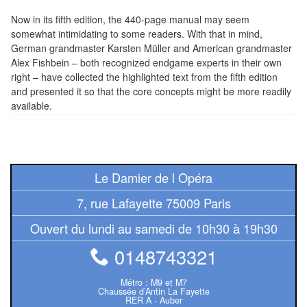
Tables
Now in its fifth edition, the 440-page manual may seem
somewhat intimidating to some readers. With that in mind,
Accessoires
German grandmaster Karsten Müller and American grandmaster
Alex Fishbein – both recognized endgame experts in their own
Jeux
right – have collected the highlighted text from the fifth edition
de
and presented it so that the core concepts might be more readily
available.
société
Jeux
de
Le Damier de l Opéra
cartes
à
7, rue Lafayette 75009 Paris
Collectionner
Ouvert du lundi au samedi de 10h30 à 19h30
(TCG)
0148743321
Les
Classiques
Métro : M9 et M7
Chaussée d’Antin La Fayette
RER A - Auber