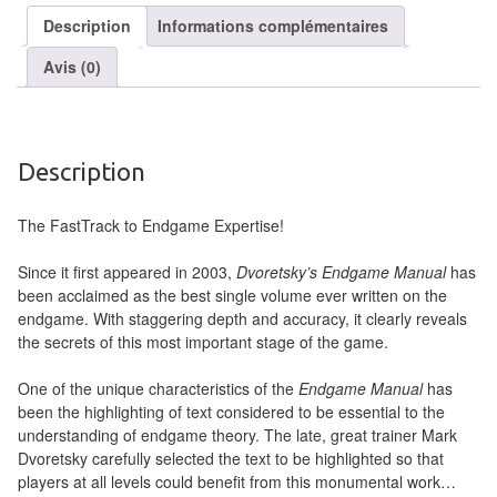
air
Description
Informations complémentaires
Pendules
Avis (0)
Echiquier
pour
aveugles
Description
Logiciels
The FastTrack to Endgame Expertise!
d'échecs
Since it first appeared in 2003,
Dvoretsky’s Endgame Manual
has
Livres
been acclaimed as the best single volume ever written on the
endgame. With staggering depth and accuracy, it clearly reveals
en
the secrets of this most important stage of the game.
anglais
One of the unique characteristics of the
Endgame Manual
has
Livres
been the highlighting of text considered to be essential to the
en
understanding of endgame theory. The late, great trainer Mark
Dvoretsky carefully selected the text to be highlighted so that
français
players at all levels could benefit from this monumental work…