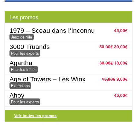
Pour
les
Les promos
enfants
1979 – Sceau dans l’Inconnu
45,00
€
Pour
Jeux de rôle
la
3000 Truands
50,00
€
30,00
€
famille
Pour les experts
Pour
Agartha
30,00
€
18,00
€
Pour les initiés
les
initiés
Age of Towers – Les Winx
15,00
€
9,00
€
Extensions
Pour
Ahoy
45,00
€
les
Pour les experts
experts
Voir toutes les promos
En
solitaire