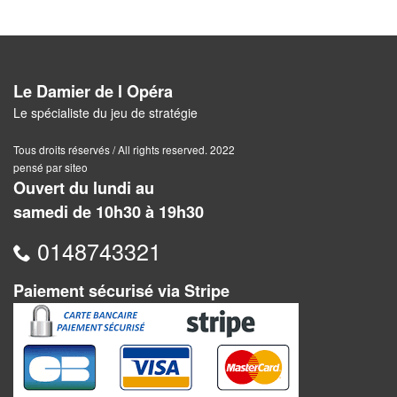
Pour
2
Joueurs
Le Damier de l Opéra
Ambiance
Le spécialiste du jeu de stratégie
Coopératif
Tous droits réservés / All rights reserved. 2022
pensé par siteo
Gestion
Ouvert du lundi au
samedi de 10h30 à 19h30
Escape
0148743321
Game
/
Paiement sécurisé via Stripe
Enquête
Jeux
évolutifs