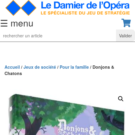
☰ menu
Jeu
d’Echecs
Ensembles
de
collection
Accueil
/
Jeux de société
/
Pour la famille
/ Donjons &
Chatons
Echiquiers
classiques
Pièces
d’échecs
classiques
Coffrets