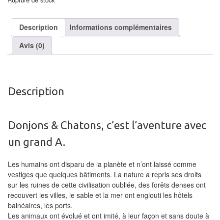
air
Pendules
Description
Informations complémentaires
Avis (0)
Echiquier
pour
aveugles
Description
Logiciels
d'échecs
Donjons & Chatons, c’est l’aventure avec
Livres
un grand A.
en
anglais
Les humains ont disparu de la planète et n’ont laissé comme
vestiges que quelques bâtiments. La nature a repris ses droits
Livres
sur les ruines de cette civilisation oubliée, des forêts denses ont
en
recouvert les villes, le sable et la mer ont englouti les hôtels
français
balnéaires, les ports.
Les animaux ont évolué et ont imité, à leur façon et sans doute à