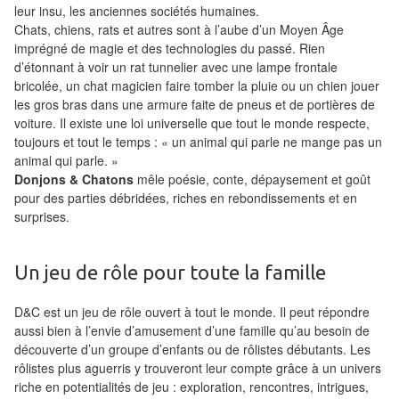
leur insu, les anciennes sociétés humaines.
Tables
Chats, chiens, rats et autres sont à l’aube d’un Moyen Âge
imprégné de magie et des technologies du passé. Rien
Accessoires
d’étonnant à voir un rat tunnelier avec une lampe frontale
bricolée, un chat magicien faire tomber la pluie ou un chien jouer
Jeux
les gros bras dans une armure faite de pneus et de portières de
de
voiture. Il existe une loi universelle que tout le monde respecte,
société
toujours et tout le temps : « un animal qui parle ne mange pas un
animal qui parle. »
Donjons & Chatons
mêle poésie, conte, dépaysement et goût
Jeux
pour des parties débridées, riches en rebondissements et en
de
surprises.
cartes
à
Un jeu de rôle pour toute la famille
Collectionner
(TCG)
D&C est un jeu de rôle ouvert à tout le monde. Il peut répondre
aussi bien à l’envie d’amusement d’une famille qu’au besoin de
Les
découverte d’un groupe d’enfants ou de rôlistes débutants. Les
Classiques
rôlistes plus aguerris y trouveront leur compte grâce à un univers
riche en potentialités de jeu : exploration, rencontres, intrigues,