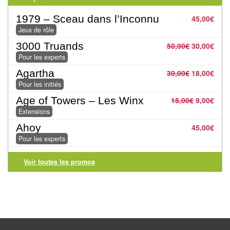
Pour
1979 – Sceau dans l’Inconnu
45,00
€
2
Jeux de rôle
Joueurs
3000 Truands
50,00
€
30,00
€
Pour les experts
Ambiance
Agartha
30,00
€
18,00
€
Coopératif
Pour les initiés
Age of Towers – Les Winx
15,00
€
9,00
€
Gestion
Extensions
Ahoy
45,00
€
Escape
Pour les experts
Game
/
Voir toutes les promos
Enquête
Jeux
évolutifs