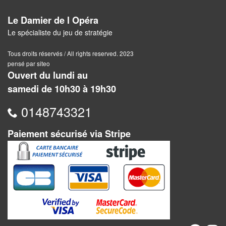
Jeux
abstraits
Le Damier de l Opéra
Le spécialiste du jeu de stratégie
Extensions
Tous droits réservés / All rights reserved. 2023
Casse-
pensé par siteo
têtes
Ouvert du lundi au
samedi de 10h30 à 19h30
Accessoires
0148743321
Backgammon
Paiement sécurisé via Stripe
Jeux
traditionnels
Dominos
Jeu
de