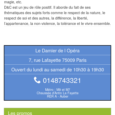
Pour
magie, etc.
D&C est un jeu de rôle positif. Il aborde du fait de ses
les
thématiques des sujets forts comme le respect de la nature, le
enfants
respect de soi et des autres, la différence, la liberté,
l’appartenance, la non-violence, la tolérance et le vivre-ensemble.
Pour
la
famille
Le Damier de l Opéra
Pour
les
7, rue Lafayette 75009 Paris
initiés
Ouvert du lundi au samedi de 10h30 à 19h30
Pour
0148743321
les
Métro : M9 et M7
experts
Chaussée d’Antin La Fayette
RER A - Auber
En
solitaire
Les promos