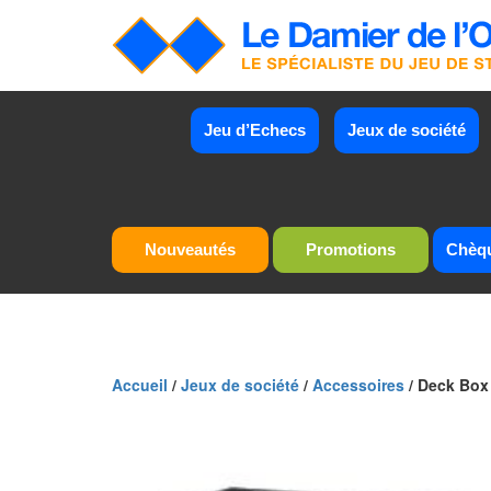
Jeu d’Echecs
Jeux de société
Nouveautés
Promotions
Chèq
Accueil
/
Jeux de société
/
Accessoires
/ Deck Box