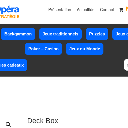
Présentation
Actualités
Contact
Backgammon
Jeux traditionnels
Puzzles
Jeux d
Poker – Casino
Jeux du Monde
ues cadeaux
Deck Box