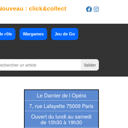
Nouveau : click&collect
e rôle
Wargames
Jeu de Go
Le Damier de l Opéra
7, rue Lafayette 75009 Paris
Ouvert du lundi au samedi
de 10h30 à 19h30