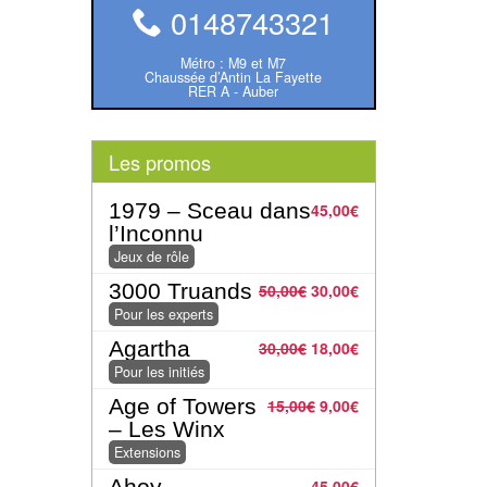
0148743321
Métro : M9 et M7
Chaussée d’Antin La Fayette
RER A - Auber
Les promos
1979 – Sceau dans
45,00
€
l’Inconnu
Jeux de rôle
3000 Truands
50,00
€
30,00
€
Pour les experts
Agartha
30,00
€
18,00
€
Pour les initiés
Age of Towers
15,00
€
9,00
€
– Les Winx
Extensions
Ahoy
45,00
€