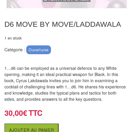
air
Pendules
D6 MOVE BY MOVE/LADDAWALA
Echiquier
pour
1 en stock
aveugles
Catégorie :
Ouvertures
Logiciels
d'échecs
1…d6 can be employed as a universal defence to any White
opening, making it an ideal practical weapon for Black. In this
Livres
book, Cyrus Lakdawala invites you to join him in examining a
en
cocktail of challenging lines with 1…d6. He shares his experience
and knowledge, studies the typical plans and tactics for both
anglais
sides, and provides answers to all the key questions.
Livres
30,00
€
en
français
AJOUTER AU PANIER