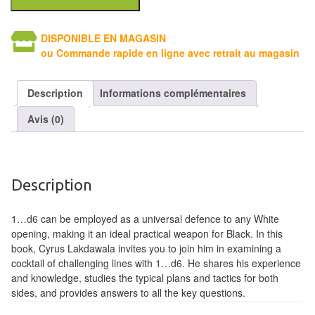
Tables
DISPONIBLE EN MAGASIN
Accessoires
ou Commande rapide en ligne avec retrait au magasin
Jeux
de
Description
Informations complémentaires
société
Avis (0)
Jeux
de
cartes
Description
à
Collectionner
1…d6 can be employed as a universal defence to any White
opening, making it an ideal practical weapon for Black. In this
(TCG)
book, Cyrus Lakdawala invites you to join him in examining a
cocktail of challenging lines with 1…d6. He shares his experience
Les
and knowledge, studies the typical plans and tactics for both
Classiques
sides, and provides answers to all the key questions.