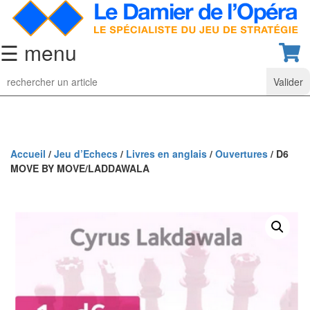
☰ menu
Jeu
d’Echecs
Ensembles
de
collection
Accueil
/
Jeu d’Echecs
/
Livres en anglais
/
Ouvertures
/ D6
MOVE BY MOVE/LADDAWALA
Echiquiers
classiques
Pièces
d’échecs
classiques
Coffrets