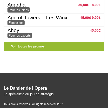
Agartha
30,00
€
18,00
€
Pour
Pour les initiés
2
Age of Towers – Les Winx
15,00
€
9,00
€
Joueurs
Extensions
Ambiance
Ahoy
45,00
€
Pour les experts
Coopératif
Voir toutes les promos
Gestion
Escape
Game
/
Enquête
Le Damier de l Opéra
Jeux
Le spécialiste du jeu de stratégie
évolutifs
Tous droits réservés / All rights reserved. 2021