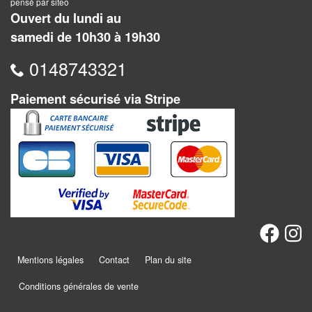
Jeux
pensé par siteo
Ouvert du lundi au
abstraits
samedi de 10h30 à 19h30
Extensions
0148743321
Casse-
Paiement sécurisé via Stripe
têtes
Accessoires
Backgammon
Jeux
traditionnels
Dominos
Mentions légales
Contact
Plan du site
Jeu
Conditions générales de vente
de