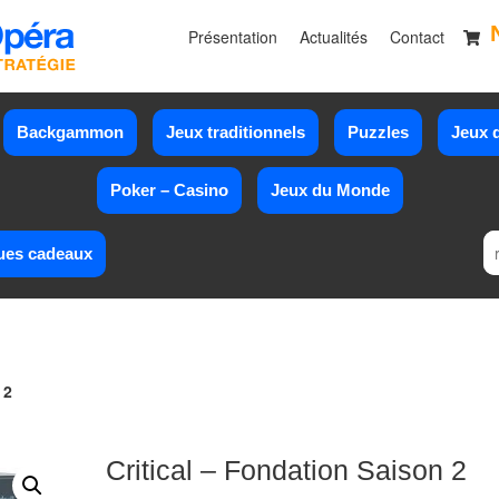
Présentation
Actualités
Contact
Backgammon
Jeux traditionnels
Puzzles
Jeux d
Poker – Casino
Jeux du Monde
ues cadeaux
 2
Critical – Fondation Saison 2