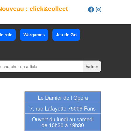
Nouveau : click&collect
e rôle
Wargames
Jeu de Go
Le Damier de l Opéra
7, rue Lafayette 75009 Paris
Ouvert du lundi au samedi
de 10h30 à 19h30