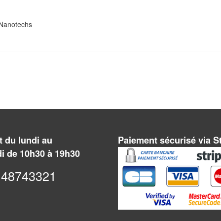
 Nanotechs
 du lundi au
Paiement sécurisé via S
i de 10h30 à 19h30
48743321