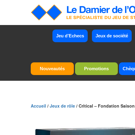
Jeu d’Echecs
Jeux de société
Nouveautés
Promotions
Chèq
Accueil
/
Jeux de rôle
/ Critical – Fondation Saison