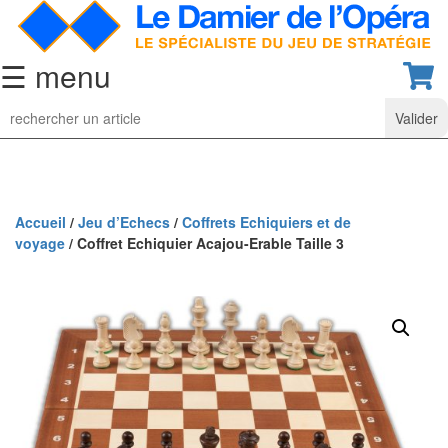
☰ menu
Jeu
d’Echecs
Ensembles
de
collection
Accueil
/
Jeu d’Echecs
/
Coffrets Echiquiers et de
voyage
/ Coffret Echiquier Acajou-Erable Taille 3
Echiquiers
classiques
Pièces
d’échecs
classiques
Coffrets