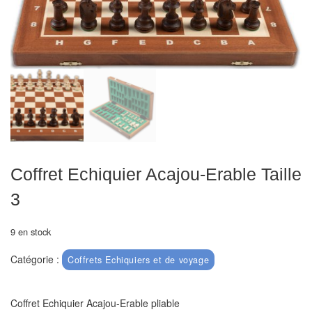
Echiquiers
et
de
voyage
Echiquiers
électroniques
Echiquiers
clubs
Coffret Echiquier Acajou-Erable Taille
Pièces
3
Ecoles
&
9 en stock
clubs
Catégorie :
Coffrets Echiquiers et de voyage
Echiquiers
muraux/Plein
Coffret Echiquier Acajou-Erable pliable