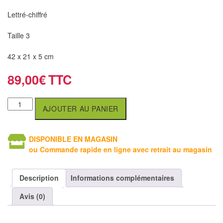
air
Lettré-chiffré
Pendules
Taille 3
Echiquier
42 x 21 x 5 cm
pour
aveugles
89,00
€
Logiciels
AJOUTER AU PANIER
d'échecs
Livres
DISPONIBLE EN MAGASIN
en
ou Commande rapide en ligne avec retrait au magasin
anglais
Description
Informations complémentaires
Livres
en
Avis (0)
français