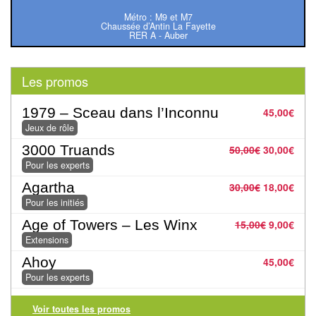
Pour
Métro : M9 et M7
les
Chaussée d’Antin La Fayette
RER A - Auber
enfants
Pour
Les promos
la
famille
1979 – Sceau dans l’Inconnu
45,00
€
Jeux de rôle
Pour
3000 Truands
50,00
€
30,00
€
les
Pour les experts
initiés
Agartha
30,00
€
18,00
€
Pour les initiés
Pour
Age of Towers – Les Winx
15,00
€
9,00
€
les
Extensions
experts
Ahoy
45,00
€
Pour les experts
En
solitaire
Voir toutes les promos