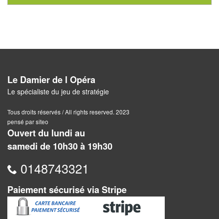
Pour
2
Joueurs
Ambiance
Le Damier de l Opéra
Coopératif
Le spécialiste du jeu de stratégie
Gestion
Tous droits réservés / All rights reserved. 2023
Escape
pensé par siteo
Ouvert du lundi au
Game
samedi de 10h30 à 19h30
/
Enquête
0148743321
Jeux
Paiement sécurisé via Stripe
évolutifs