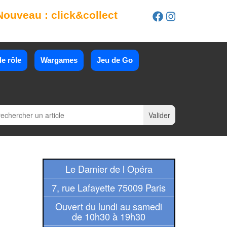
Nouveau : click&collect
e rôle
Wargames
Jeu de Go
Le Damier de l Opéra
7, rue Lafayette 75009 Paris
Ouvert du lundi au samedi
de 10h30 à 19h30