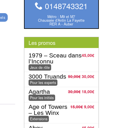
0148743321
Métro : M9 et M7
nels
Chaussée d’Antin La Fayette
RER A - Auber
Les promos
1979 – Sceau dans
45,00
€
l’Inconnu
Jeux de rôle
3000 Truands
50,00
€
30,00
€
Pour les experts
Agartha
30,00
€
18,00
€
Pour les initiés
Age of Towers
15,00
€
9,00
€
– Les Winx
Extensions
Ahoy
45,00
€