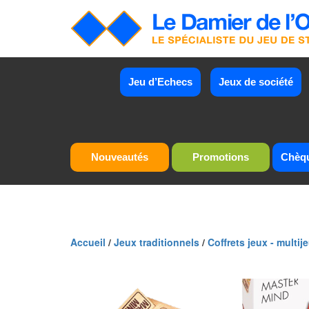
Jeu d’Echecs
Jeux de société
Nouveautés
Promotions
Chèq
Accueil
/
Jeux traditionnels
/
Coffrets jeux - multij