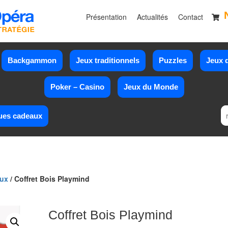
Présentation
Actualités
Contact
Backgammon
Jeux traditionnels
Puzzles
Jeux d
Poker – Casino
Jeux du Monde
ues cadeaux
eux
/ Coffret Bois Playmind
Coffret Bois Playmind