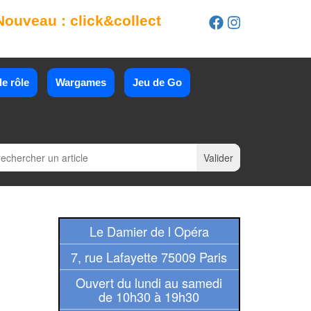
Nouveau : click&collect
e rôle
Wargames
Jeu de Go
Le Damier de l Opéra
7, rue Lafayette 75009 Paris
Ouvert du lundi au samedi
de 10h30 à 19h30