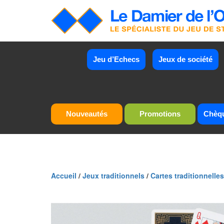
Jeu d’Echecs
Jeux de société
Nouveautés
Promotions
Chèq
Accueil
/
Jeux traditionnels
/
Cartes traditionnelles