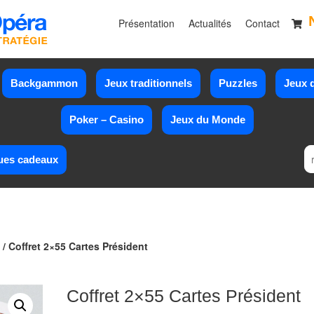
Présentation
Actualités
Contact
Backgammon
Jeux traditionnels
Puzzles
Jeux d
Poker – Casino
Jeux du Monde
ues cadeaux
/ Coffret 2×55 Cartes Président
Coffret 2×55 Cartes Président