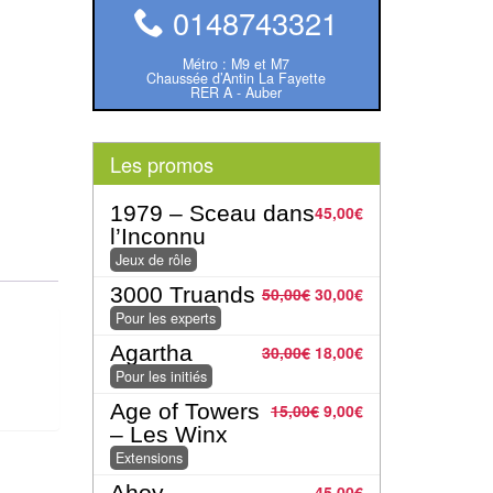
0148743321
Métro : M9 et M7
Chaussée d’Antin La Fayette
RER A - Auber
Les promos
1979 – Sceau dans
45,00
€
l’Inconnu
Jeux de rôle
3000 Truands
50,00
€
30,00
€
Pour les experts
Agartha
30,00
€
18,00
€
Pour les initiés
Age of Towers
15,00
€
9,00
€
– Les Winx
Extensions
Ahoy
45,00
€