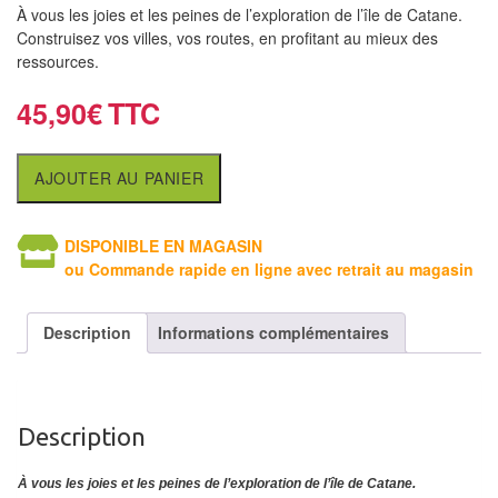
air
À vous les joies et les peines de l’exploration de l’île de Catane.
Construisez vos villes, vos routes, en profitant au mieux des
Pendules
ressources.
45,90
€
Echiquier
pour
aveugles
AJOUTER AU PANIER
Logiciels
DISPONIBLE EN MAGASIN
d'échecs
ou Commande rapide en ligne avec retrait au magasin
Livres
en
Description
Informations complémentaires
anglais
Livres
en
Description
français
À vous les joies et les peines de l’exploration de l’île de Catane
.