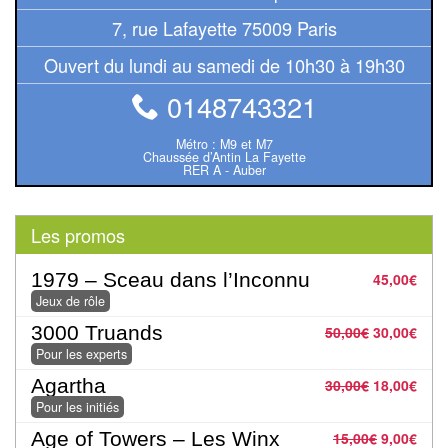
Pour
7, rue Lafayette 75009 Paris
les
enfants
Ouvert du lundi au samedi de 10h30 à 19h30
0148743321
Pour
la
Métro : M9 et M7
famille
Chaussée d’Antin La Fayette
RER A - Auber
Pour
les
Les promos
initiés
1979 – Sceau dans l’Inconnu
45,00
€
Pour
Jeux de rôle
les
3000 Truands
50,00
€
30,00
€
experts
Pour les experts
Agartha
30,00
€
18,00
€
En
Pour les initiés
solitaire
Age of Towers – Les Winx
15,00
€
9,00
€