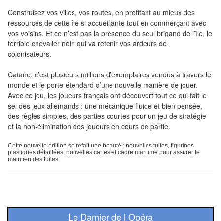
Tables
Construisez vos villes, vos routes, en profitant au mieux des
ressources de cette île si accueillante tout en commerçant avec
Accessoires
vos voisins. Et ce n’est pas la présence du seul brigand de l’île, le
terrible chevalier noir, qui va retenir vos ardeurs de
Jeux
colonisateurs.
de
Catane
, c’est plusieurs millions d’exemplaires vendus à travers le
société
monde et le porte-étendard d’une nouvelle manière de jouer.
Avec ce jeu, les joueurs français ont découvert tout ce qui fait le
Jeux
sel des jeux allemands :
une mécanique fluide
et bien pensée,
de
des
règles simples
, des
parties courtes
pour un jeu de stratégie
et la non-élimination des joueurs en cours de partie.
cartes
à
Cette nouvelle édition se refait une beauté : nouvelles tuiles, figurines
Collectionner
plastiques détaillées, nouvelles cartes et cadre maritime pour assurer le
maintien des tuiles.
(TCG)
Les
Classiques
Le Damier de l Opéra