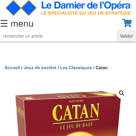
☰ menu
Jeu
d’Echecs
Ensembles
de
collection
Accueil
/
Jeux de société
/
Les Classiques
/ Catan
Echiquiers
classiques
Pièces
d’échecs
classiques
Coffrets