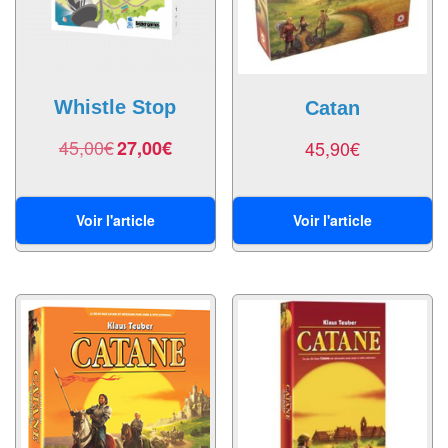
Echiquiers
et
de
voyage
Whistle Stop
Catan
Echiquiers
45,00
€
27,00
€
45,90
€
électroniques
Echiquiers
Voir l'article
Voir l'article
clubs
Pièces
Ecoles
&
clubs
Echiquiers
muraux/Plein