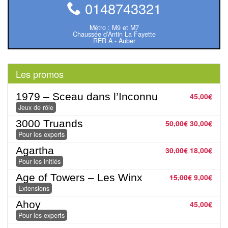
Pour
0148743321
les
Métro : M9 et M7
enfants
Chaussée d’Antin La Fayette
RER A - Auber
Pour
la
Les promos
famille
1979 – Sceau dans l’Inconnu
45,00
€
Pour
Jeux de rôle
les
3000 Truands
50,00
€
30,00
€
initiés
Pour les experts
Agartha
30,00
€
18,00
€
Pour
Pour les initiés
les
Age of Towers – Les Winx
15,00
€
9,00
€
experts
Extensions
En
Ahoy
45,00
€
Pour les experts
solitaire