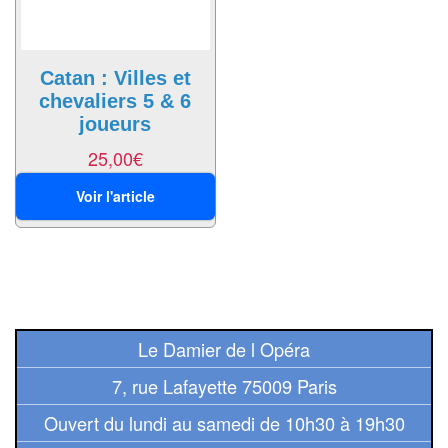
Tables
Accessoires
Catan : Villes et
chevaliers 5 & 6
Jeux
joueurs
de
25,00
€
société
Voir l'article
Jeux
de
cartes
à
Collectionner
(TCG)
Le Damier de l Opéra
Les
7, rue Lafayette 75009 Paris
Classiques
Ouvert du lundi au samedi de 10h30 à 19h30