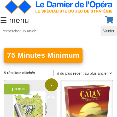
☰ menu
Jeu
d’Echecs
Ensembles
de
75 Minutes Minimum
collection
Echiquiers
5 résultats affichés
classiques
-
Pièces
promo
d’échecs
40%
classiques
Coffrets