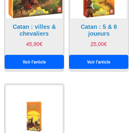
air
Pendules
Catan : villes &
Catan : 5 & 6
Echiquier
chevaliers
joueurs
pour
45,90
€
25,00
€
aveugles
Logiciels
Voir l'article
Voir l'article
d'échecs
Livres
en
anglais
Livres
en
français