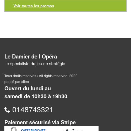
Pour
Voir toutes les promos
2
Joueurs
Ambiance
Coopératif
Le Damier de l Opéra
Gestion
Le spécialiste du jeu de stratégie
Escape
Tous droits réservés / All rights reserved. 2022
Game
pensé par siteo
Ouvert du lundi au
/
samedi de 10h30 à 19h30
Enquête
0148743321
Jeux
évolutifs
Paiement sécurisé via Stripe