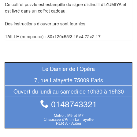
Tables
Ce coffret puzzle est estampillé du signe distinctif d’IZUMIYA et
est livré dans un coffret cadeau.
Accessoires
Des instructions d’ouverture sont fournies.
Jeux
TAILLE (mm/pouce) : 80x120x55/3.15×4.72×2.17
de
société
Jeux
Le Damier de l Opéra
de
cartes
7, rue Lafayette 75009 Paris
à
Ouvert du lundi au samedi de 10h30 à 19h30
Collectionner
0148743321
(TCG)
Métro : M9 et M7
Les
Chaussée d’Antin La Fayette
RER A - Auber
Classiques