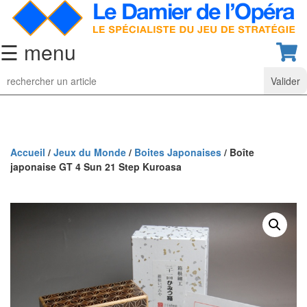
☰ menu
Jeu
d’Echecs
Ensembles
de
collection
Accueil
/
Jeux du Monde
/
Boites Japonaises
/ Boîte
japonaise GT 4 Sun 21 Step Kuroasa
Echiquiers
classiques
Pièces
d’échecs
classiques
Coffrets