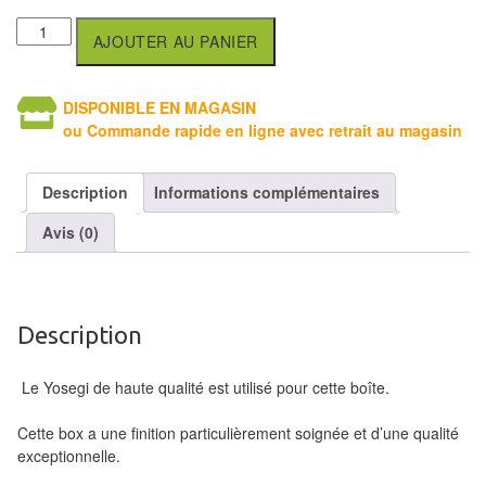
air
AJOUTER AU PANIER
Pendules
Echiquier
DISPONIBLE EN MAGASIN
ou Commande rapide en ligne avec retrait au magasin
pour
aveugles
Description
Informations complémentaires
Logiciels
Avis (0)
d'échecs
Livres
en
Description
anglais
Le Yosegi de haute qualité est utilisé pour cette boîte.
Livres
en
Cette box a une finition particulièrement soignée et d’une qualité
français
exceptionnelle.