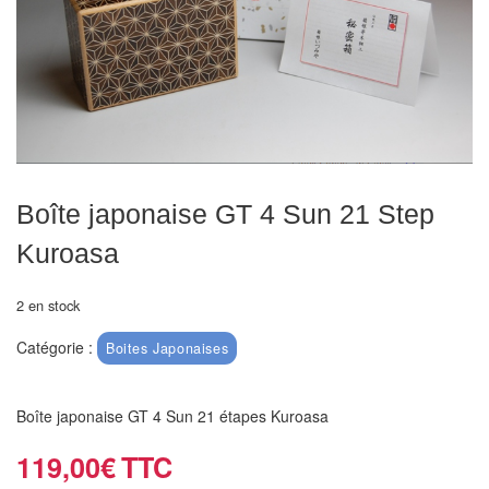
Echiquiers
et
de
voyage
Echiquiers
électroniques
Boîte japonaise GT 4 Sun 21 Step
Echiquiers
Kuroasa
clubs
Pièces
2 en stock
Ecoles
Catégorie :
Boites Japonaises
&
clubs
Boîte japonaise GT 4 Sun 21 étapes Kuroasa
Echiquiers
119,00
€
muraux/Plein