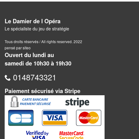
Pour
2
Le Damier de l Opéra
Joueurs
Le spécialiste du jeu de stratégie
Ambiance
Tous droits réservés / All rights reserved. 2022
pensé par siteo
Coopératif
Ouvert du lundi au
samedi de 10h30 à 19h30
Gestion
0148743321
Escape
Game
Paiement sécurisé via Stripe
/
Enquête
Jeux
évolutifs