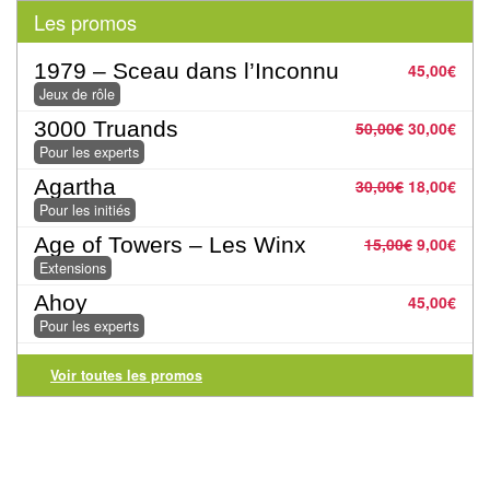
Pour
Les promos
les
enfants
1979 – Sceau dans l’Inconnu
45,00
€
Jeux de rôle
Pour
3000 Truands
50,00
€
30,00
€
la
Pour les experts
famille
Agartha
30,00
€
18,00
€
Pour les initiés
Pour
Age of Towers – Les Winx
15,00
€
9,00
€
les
Extensions
initiés
Ahoy
45,00
€
Pour les experts
Pour
les
Voir toutes les promos
experts
En
solitaire