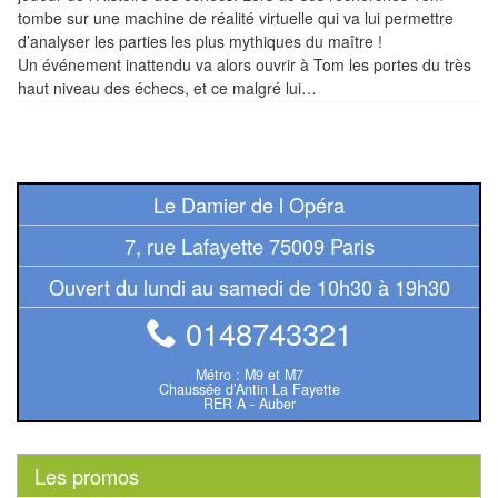
Tables
tombe sur une machine de réalité virtuelle qui va lui permettre
d’analyser les parties les plus mythiques du maître !
Accessoires
Un événement inattendu va alors ouvrir à Tom les portes du très
haut niveau des échecs, et ce malgré lui…
Jeux
de
société
Le Damier de l Opéra
Jeux
7, rue Lafayette 75009 Paris
de
Ouvert du lundi au samedi de 10h30 à 19h30
cartes
à
0148743321
Collectionner
(TCG)
Métro : M9 et M7
Chaussée d’Antin La Fayette
RER A - Auber
Les
Classiques
Les promos