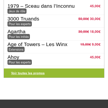
Pour
1979 – Sceau dans l’Inconnu
45,00
€
les
Jeux de rôle
enfants
3000 Truands
50,00
€
30,00
€
Pour les experts
Pour
Agartha
la
30,00
€
18,00
€
Pour les initiés
famille
Age of Towers – Les Winx
15,00
€
9,00
€
Pour
Extensions
les
Ahoy
45,00
€
initiés
Pour les experts
Pour
Voir toutes les promos
les
experts
En
solitaire