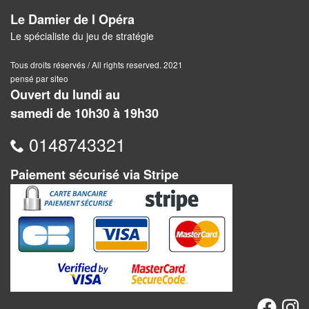
Pour
Le Damier de l Opéra
2
Le spécialiste du jeu de stratégie
Joueurs
Tous droits réservés / All rights reserved. 2021
pensé par siteo
Ambiance
Ouvert du lundi au
samedi de 10h30 à 19h30
Coopératif
0148743321
Gestion
Escape
Paiement sécurisé via Stripe
Game
/
Enquête
Jeux
évolutifs