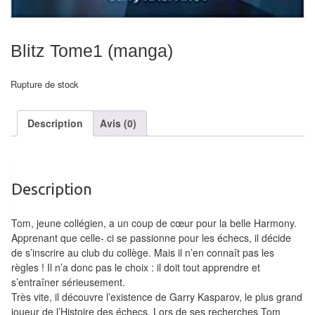
air
Pendules
Blitz Tome1 (manga)
Echiquier
Rupture de stock
pour
aveugles
Description
Avis (0)
Logiciels
d'échecs
Livres
Description
en
Tom, jeune collégien, a un coup de cœur pour la belle Harmony.
anglais
Apprenant que celle- ci se passionne pour les échecs, il décide
de s’inscrire au club du collège. Mais il n’en connaît pas les
Livres
règles ! Il n’a donc pas le choix : il doit tout apprendre et
en
s’entraîner sérieusement.
français
Très vite, il découvre l’existence de Garry Kasparov, le plus grand
joueur de l’Histoire des échecs. Lors de ses recherches Tom