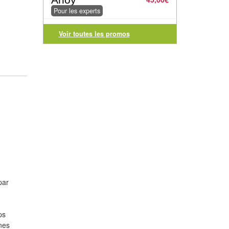
Pour les experts
Voir toutes les promos
par
ps
nes