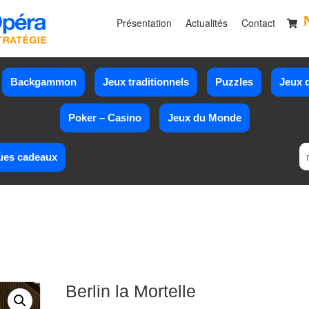
Présentation
Actualités
Contact
Backgammon
Jeux traditionnels
Puzzles
Jeux d
Poker – Casino
Jeux du Monde
ues cadeaux
Berlin la Mortelle