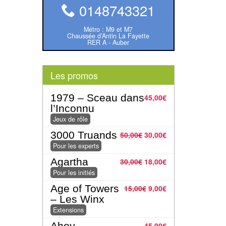
0148743321
Métro : M9 et M7
Chaussée d’Antin La Fayette
RER A - Auber
Les promos
1979 – Sceau dans
45,00
€
l’Inconnu
Jeux de rôle
3000 Truands
50,00
€
30,00
€
Pour les experts
Agartha
30,00
€
18,00
€
Pour les initiés
Age of Towers
15,00
€
9,00
€
– Les Winx
Extensions
Ahoy
45,00
€