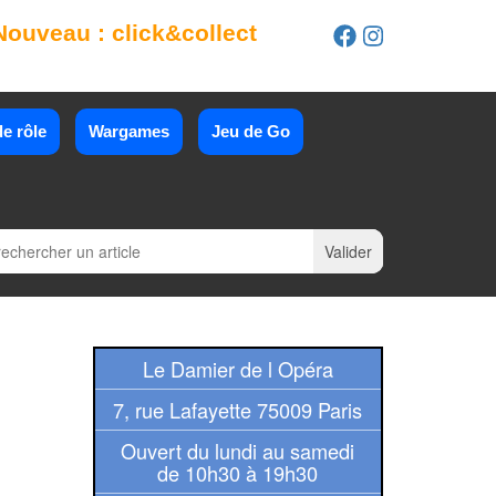
Nouveau : click&collect
e rôle
Wargames
Jeu de Go
Le Damier de l Opéra
7, rue Lafayette 75009 Paris
Ouvert du lundi au samedi
de 10h30 à 19h30