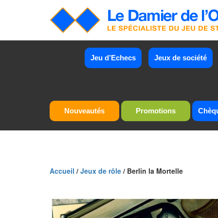
Jeu d’Echecs
Jeux de société
Nouveautés
Promotions
Chèq
Accueil
/
Jeux de rôle
/ Berlin la Mortelle