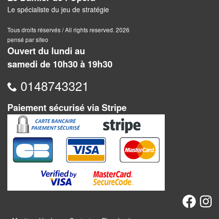
Jeux
Le spécialiste du jeu de stratégie
abstraits
Tous droits réservés / All rights reserved. 2026
Extensions
pensé par siteo
Ouvert du lundi au
Casse-
samedi de 10h30 à 19h30
têtes
0148743321
Accessoires
Paiement sécurisé via Stripe
Backgammon
Jeux
traditionnels
Dominos
Jeu
de