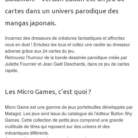
Tables
cartes dans un univers parodique des
Accessoires
mangas japonais.
Jeux
Incarnez des dresseurs de créatures fantastiques et affrontez
de
vous en duel ! Entubez-les tous et collez une raclée au dresseur
société
adverse grâce aux 24 cartes du jeu.
Retrouvez l’humour de la bande dessinée parodique créée par
Jeux
Juliette Fournier et Jean Gaël Deschards, dans ce jeu de cartes
rapide.
de
cartes
à
Les Micro Games, c’est quoi ?
Collectionner
(TCG)
Micro Game est une gamme de jeux portefeuilles développée par
Matagot. Les jeux sont issus du catalogue de l’éditeur Button Shy
Les
Games. Cette collection de petits jeux comprend une grande
Classiques
multitude de titres qui reposent sur des univers et des
mécaniques différents.