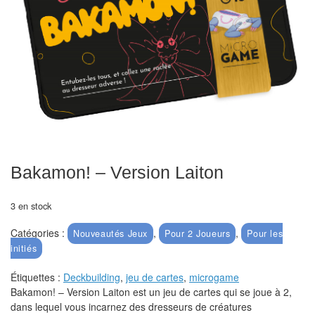
Echiquiers
et
de
voyage
Echiquiers
électroniques
Echiquiers
clubs
Bakamon! – Version Laiton
Pièces
3 en stock
Ecoles
&
Catégories :
,
,
Nouveautés Jeux
Pour 2 Joueurs
Pour les
initiés
clubs
Étiquettes :
Deckbuilding
,
jeu de cartes
,
microgame
Echiquiers
Bakamon! – Version Laiton est un jeu de cartes qui se joue à 2,
muraux/Plein
dans lequel vous incarnez des dresseurs de créatures