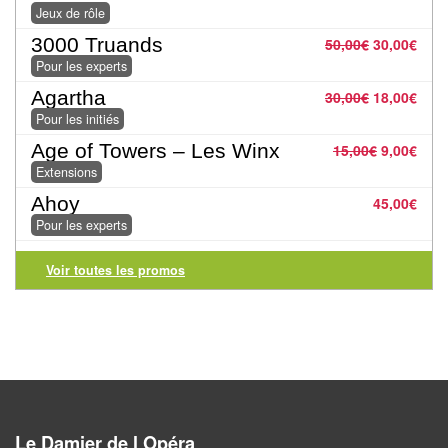
Jeux de rôle
Pour
3000 Truands
50,00
€
30,00
€
2
Pour les experts
Joueurs
Agartha
30,00
€
18,00
€
Ambiance
Pour les initiés
Age of Towers – Les Winx
15,00
€
9,00
€
Coopératif
Extensions
Ahoy
45,00
€
Gestion
Pour les experts
Escape
Voir toutes les promos
Game
/
Enquête
Jeux
évolutifs
Le Damier de l Opéra