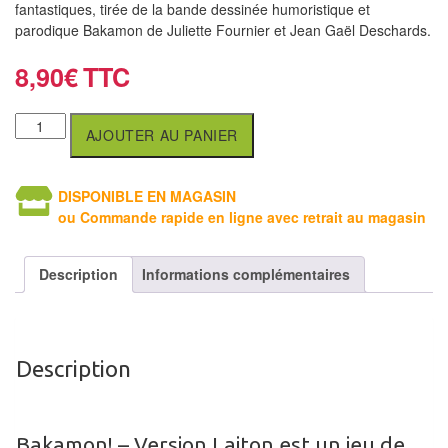
air
fantastiques, tirée de la bande dessinée humoristique et
parodique Bakamon de Juliette Fournier et Jean Gaël Deschards.
Pendules
8,90
€
Echiquier
pour
AJOUTER AU PANIER
aveugles
Logiciels
DISPONIBLE EN MAGASIN
ou Commande rapide en ligne avec retrait au magasin
d'échecs
Livres
Description
Informations complémentaires
en
anglais
Livres
Description
en
français
Bakamon! – Version Laiton est un jeu de