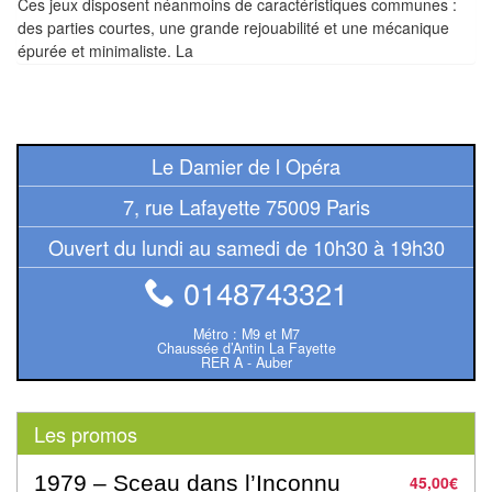
Ces jeux disposent néanmoins de caractéristiques communes :
Pour
des parties courtes, une grande rejouabilité et une mécanique
les
épurée et minimaliste. La
enfants
Pour
la
Le Damier de l Opéra
famille
7, rue Lafayette 75009 Paris
Pour
Ouvert du lundi au samedi de 10h30 à 19h30
les
initiés
0148743321
Pour
Métro : M9 et M7
Chaussée d’Antin La Fayette
les
RER A - Auber
experts
Les promos
En
solitaire
1979 – Sceau dans l’Inconnu
45,00
€