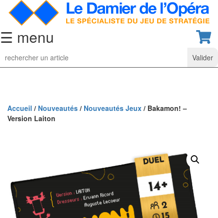
☰ menu
Jeu
d’Echecs
Ensembles
de
collection
Accueil
/
Nouveautés
/
Nouveautés Jeux
/ Bakamon! –
Version Laiton
Echiquiers
classiques
Pièces
d’échecs
classiques
Coffrets