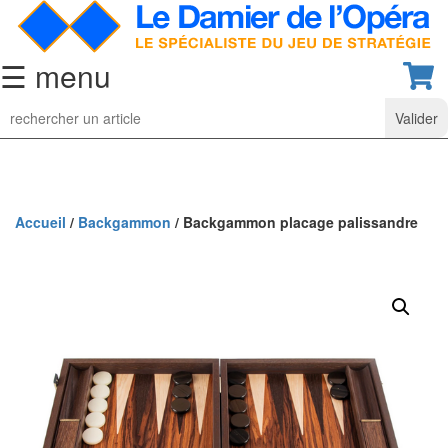
☰ menu
Jeu
d’Echecs
Ensembles
de
collection
Accueil
/
Backgammon
/ Backgammon placage palissandre
Echiquiers
classiques
Pièces
d’échecs
classiques
Coffrets