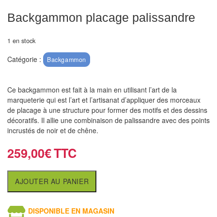
air
Backgammon placage palissandre
Pendules
1 en stock
Echiquier
Catégorie :
pour
Backgammon
aveugles
Ce backgammon est fait à la main en utilisant l’art de la
Logiciels
marqueterie qui est l’art et l’artisanat d’appliquer des morceaux
d'échecs
de placage à une structure pour former des motifs et des dessins
décoratifs. Il allie
une combinaison de palissandre avec des points
Livres
incrustés de noir et de chêne.
en
259,00
€
anglais
Livres
AJOUTER AU PANIER
en
français
DISPONIBLE EN MAGASIN