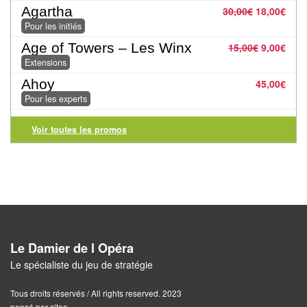
Agartha
30,00
€
18,00
€
Pour
Pour les initiés
2
Age of Towers – Les Winx
15,00
€
9,00
€
Joueurs
Extensions
Ambiance
Ahoy
45,00
€
Pour les experts
Coopératif
Voir toutes les promos
Gestion
Escape
Game
/
Enquête
Le Damier de l Opéra
Jeux
Le spécialiste du jeu de stratégie
évolutifs
Tous droits réservés / All rights reserved. 2023
pensé par siteo