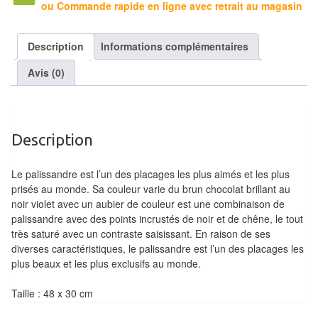
ou Commande rapide en ligne avec retrait au magasin
Tables
Accessoires
Description
Informations complémentaires
Avis (0)
Jeux
de
société
Description
Jeux
de
Le palissandre est l’un des placages les plus aimés et les plus
cartes
prisés au monde. Sa couleur varie du brun chocolat brillant au
à
noir violet avec un aubier de couleur
est une combinaison de
palissandre avec des points incrustés de noir et de chêne,
le tout
Collectionner
très saturé avec un contraste saisissant. En raison de ses
(TCG)
diverses caractéristiques, le palissandre est l’un des placages les
plus beaux et les plus exclusifs au monde.
Les
Classiques
Taille : 48 x 30 cm