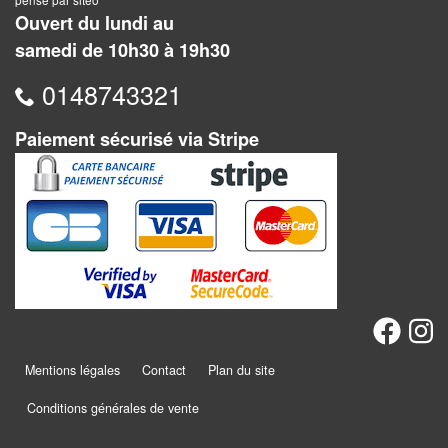
Jeux
Ouvert du lundi au
abstraits
samedi de 10h30 à 19h30
Extensions
0148743321
Casse-
Paiement sécurisé via Stripe
têtes
Accessoires
Backgammon
Jeux
traditionnels
Dominos
Mentions légales
Contact
Plan du site
Jeu
Conditions générales de vente
de