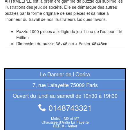
ART&MEEPLE est la première gamme de puzzle qui sublime les
Tables
illustrations des jeux de société. Elle se démarque des autres
puzzles par la forme originale de ses pièces et sa mise à
Accessoires
l’honneur du travail de nos illustrateurs ludiques favoris.
Jeux
Puzzle 1000 pièces à l’effigie du jeu Tichu de l’éditeur Tiki
Edition
de
Dimension du puzzle 68×48 cm + Poster 48x48cm
société
Jeux
de
Le Damier de l Opéra
cartes
à
7, rue Lafayette 75009 Paris
Collectionner
Ouvert du lundi au samedi de 10h30 à 19h30
(TCG)
0148743321
Les
Classiques
Métro : M9 et M7
Chaussée d’Antin La Fayette
RER A - Auber