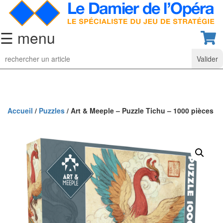
☰ menu
Jeu
d’Echecs
Ensembles
de
collection
Accueil
/
Puzzles
/ Art & Meeple – Puzzle Tichu – 1000 pièces
Echiquiers
classiques
Pièces
d’échecs
classiques
Coffrets