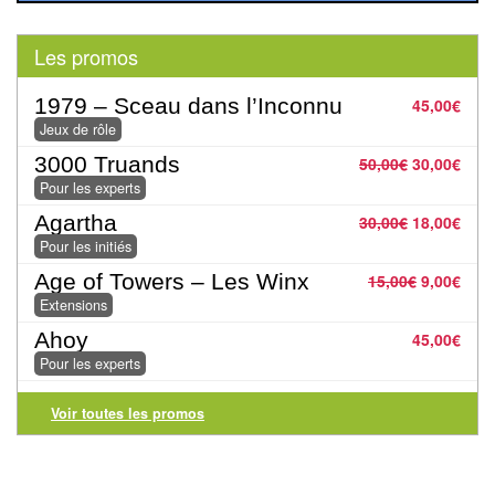
Pour
les
Les promos
enfants
1979 – Sceau dans l’Inconnu
45,00
€
Pour
Jeux de rôle
la
3000 Truands
50,00
€
30,00
€
famille
Pour les experts
Agartha
Pour
30,00
€
18,00
€
Pour les initiés
les
Age of Towers – Les Winx
15,00
€
9,00
€
initiés
Extensions
Pour
Ahoy
45,00
€
les
Pour les experts
experts
Voir toutes les promos
En
solitaire