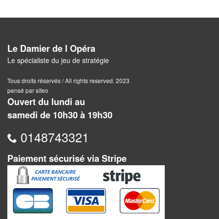
Pour
2
Joueurs
Le Damier de l Opéra
Ambiance
Le spécialiste du jeu de stratégie
Coopératif
Tous droits réservés / All rights reserved. 2023
pensé par siteo
Ouvert du lundi au
Gestion
samedi de 10h30 à 19h30
Escape
0148743321
Game
/
Paiement sécurisé via Stripe
Enquête
Jeux
évolutifs