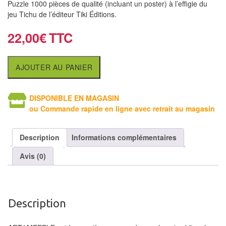
Puzzle 1000 pièces de qualité (incluant un poster) à l’effigie du
air
jeu Tichu de l’éditeur Tiki Éditions.
Pendules
22,00
€
Echiquier
pour
AJOUTER AU PANIER
aveugles
DISPONIBLE EN MAGASIN
Logiciels
ou Commande rapide en ligne avec retrait au magasin
d'échecs
Livres
Description
Informations complémentaires
en
Avis (0)
anglais
Livres
en
Description
français