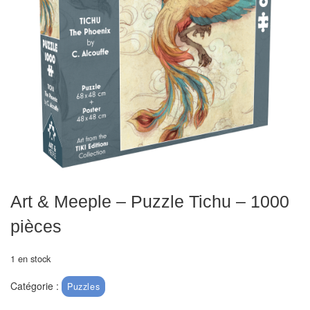
Echiquiers
et
de
voyage
Echiquiers
électroniques
Echiquiers
clubs
Pièces
Art & Meeple – Puzzle Tichu – 1000
Ecoles
pièces
&
clubs
1 en stock
Echiquiers
Catégorie :
Puzzles
muraux/Plein