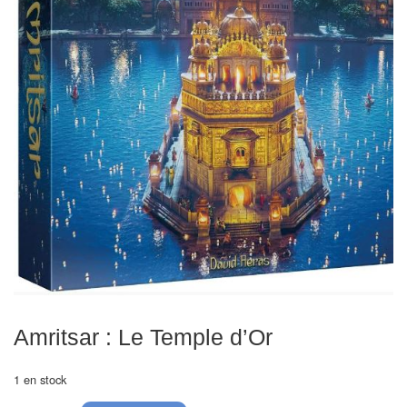
Echiquiers
et
de
voyage
Echiquiers
électroniques
Echiquiers
clubs
Pièces
Ecoles
&
clubs
Amritsar : Le Temple d’Or
Echiquiers
1 en stock
muraux/Plein