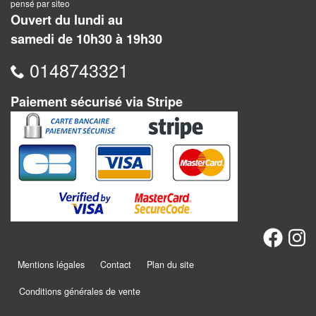
Dames
pensé par siteo
Ouvert du lundi au
Coffrets
samedi de 10h30 à 19h30
jeux
0148743321
–
multijeux
Paiement sécurisé via Stripe
Cartes
traditionnelles
Jeu
de
Dés
Maquettes
Mentions légales
Contact
Plan du site
Dames
Chinoises
Conditions générales de vente