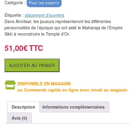
air
Catégorie :
Pour les experts
Étiquette :
placement d'ouvriers
Pendules
Dans Amritsar, les joueurs représenteront les différentes
personnalités de l’époque qui ont aidé le Maharaja de l’Empire
Echiquier
Sikh à reconstruire le Temple d’Or.
pour
aveugles
51,00
€
Logiciels
AJOUTER AU PANIER
d'échecs
Livres
DISPONIBLE EN MAGASIN
en
ou Commande rapide en ligne avec retrait au magasin
anglais
Description
Informations complémentaires
Livres
en
Avis (0)
français