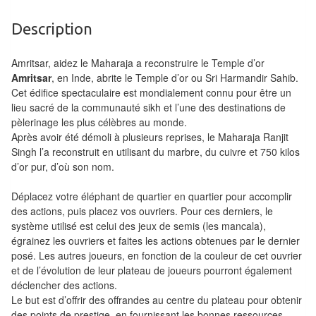
Tables
Description
Accessoires
Amritsar, aidez le Maharaja a reconstruire le Temple d’or
Jeux
Amritsar
, en Inde, abrite le Temple d’or ou Sri Harmandir Sahib.
de
Cet édifice spectaculaire est mondialement connu pour être un
lieu sacré de la communauté sikh et l’une des destinations de
société
pèlerinage les plus célèbres au monde.
Après avoir été démoli à plusieurs reprises, le Maharaja Ranjit
Jeux
Singh l’a reconstruit en utilisant du marbre, du cuivre et 750 kilos
de
d’or pur, d’où son nom.
cartes
Déplacez votre éléphant de quartier en quartier pour accomplir
à
des actions, puis placez vos ouvriers. Pour ces derniers, le
Collectionner
système utilisé est celui des jeux de semis (les mancala),
(TCG)
égrainez les ouvriers et faites les actions obtenues par le dernier
posé. Les autres joueurs, en fonction de la couleur de cet ouvrier
Les
et de l’évolution de leur plateau de joueurs pourront également
déclencher des actions.
Classiques
Le but est d’offrir des offrandes au centre du plateau pour obtenir
des points de prestige, en fournissant les bonnes ressources.