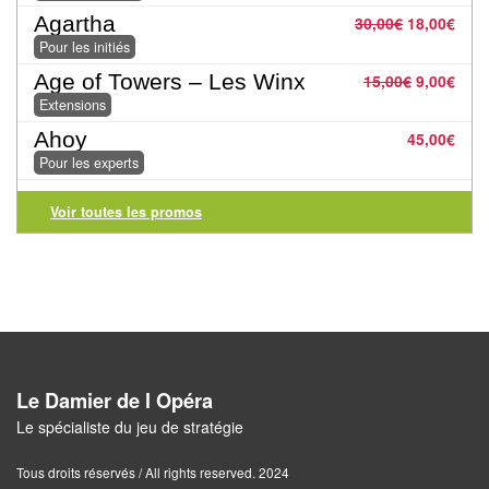
Jeux
Agartha
30,00
€
18,00
€
abstraits
Pour les initiés
Extensions
Age of Towers – Les Winx
15,00
€
9,00
€
Extensions
Casse-
Ahoy
45,00
€
têtes
Pour les experts
Accessoires
Voir toutes les promos
Backgammon
Jeux
traditionnels
Dominos
Le Damier de l Opéra
Le spécialiste du jeu de stratégie
Jeu
de
Tous droits réservés / All rights reserved. 2024