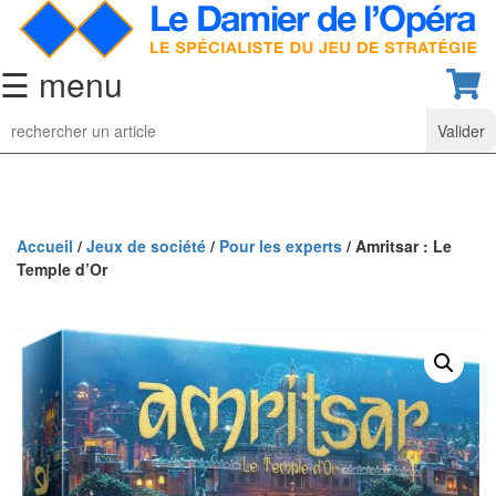
☰ menu
Jeu
d’Echecs
Ensembles
de
collection
Accueil
/
Jeux de société
/
Pour les experts
/ Amritsar : Le
Temple d’Or
Echiquiers
classiques
Pièces
d’échecs
classiques
Coffrets