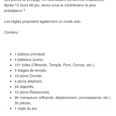
Pour
Après 12 tours de jeu, serez-vous le contributeur le plus
les
prestigieux ?
enfants
Les règles proposent également un mode solo.
Pour
Contenu :
la
famille
Pour
1 plateau principal,
les
4 plateaux joueur,
101 tuiles (Offrande, Temple, Pont, Cornac, etc.),
initiés
3 étages de temple,
16 pions Ouvrier,
Pour
4 pions éléphant,
les
24 objectifs,
experts
72 pions Ressources,
96 marqueurs (offrande, déplacement, connaissance, etc.)
30 pièces,
En
1 règle du jeu
solitaire