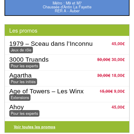
Pour
Métro : M9 et M7
Chaussée d’Antin La Fayette
les
RER A - Auber
enfants
Les promos
Pour
la
1979 – Sceau dans l’Inconnu
45,00
€
famille
Jeux de rôle
3000 Truands
50,00
€
30,00
€
Pour
Pour les experts
les
Agartha
30,00
€
18,00
€
initiés
Pour les initiés
Pour
Age of Towers – Les Winx
15,00
€
9,00
€
les
Extensions
experts
Ahoy
45,00
€
Pour les experts
En
solitaire
Voir toutes les promos