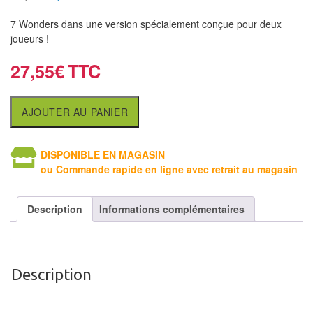
air
7 Wonders dans une version spécialement conçue pour deux
Pendules
joueurs !
27,55
€
Echiquier
pour
aveugles
AJOUTER AU PANIER
Logiciels
DISPONIBLE EN MAGASIN
d'échecs
ou Commande rapide en ligne avec retrait au magasin
Livres
en
Description
Informations complémentaires
anglais
Livres
en
Description
français