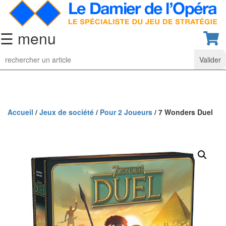
☰ menu
Jeu
d’Echecs
Ensembles
de
collection
Accueil
/
Jeux de société
/
Pour 2 Joueurs
/ 7 Wonders Duel
Echiquiers
classiques
Pièces
d’échecs
classiques
Coffrets