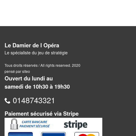
Pour
2
Joueurs
Ambiance
Le Damier de l Opéra
Coopératif
Le spécialiste du jeu de stratégie
Gestion
Tous droits réservés / All rights reserved. 2020
pensé par siteo
Escape
Ouvert du lundi au
Game
samedi de 10h30 à 19h30
/
0148743321
Enquête
Paiement sécurisé via Stripe
Jeux
évolutifs