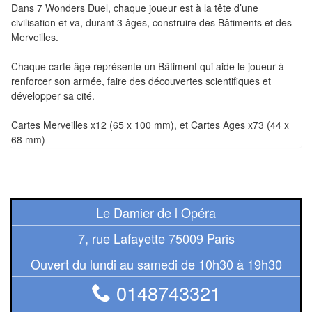
Dans 7 Wonders Duel, chaque joueur est à la tête d’une
Tables
civilisation et va, durant 3 âges, construire des Bâtiments et des
Merveilles.
Accessoires
Chaque carte âge représente un Bâtiment qui aide le joueur à
Jeux
renforcer son armée, faire des découvertes scientifiques et
de
développer sa cité.
société
Cartes Merveilles x12 (65 x 100 mm), et Cartes Ages x73 (44 x
68 mm)
Jeux
de
cartes
à
Le Damier de l Opéra
Collectionner
(TCG)
7, rue Lafayette 75009 Paris
Ouvert du lundi au samedi de 10h30 à 19h30
Les
Classiques
0148743321