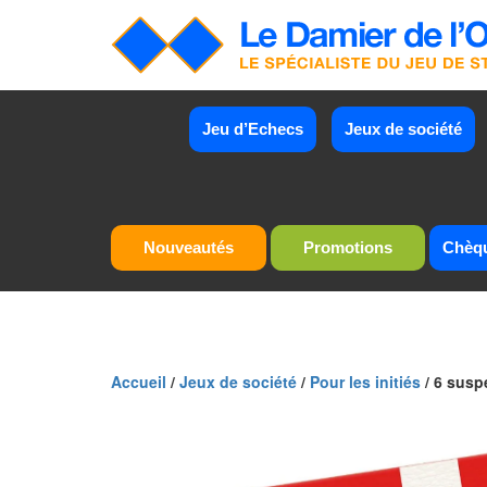
Jeu d’Echecs
Jeux de société
Nouveautés
Promotions
Chèq
Accueil
/
Jeux de société
/
Pour les initiés
/ 6 susp