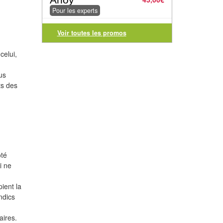
Pour les experts
Voir toutes les promos
celui,
us
ts des
ôté
i ne
ient la
ndics
aires.