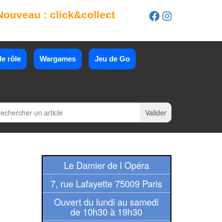
Nouveau : click&collect
e rôle
Wargames
Jeu de Go
Le Damier de l Opéra
7, rue Lafayette 75009 Paris
Ouvert du lundi au samedi
de 10h30 à 19h30