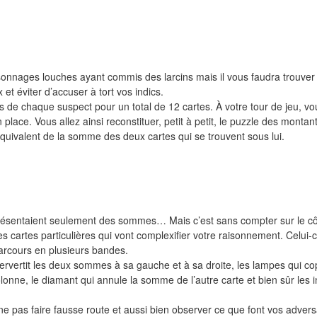
onnages louches ayant commis des larcins mais il vous faudra trouver 
et éviter d’accuser à tort vos indics.
 de chaque suspect pour un total de 12 cartes. À votre tour de jeu, vo
place. Vous allez ainsi reconstituer, petit à petit, le puzzle des montan
uivalent de la somme des deux cartes qui se trouvent sous lui.
eprésentaient seulement des sommes… Mais c’est sans compter sur le c
s cartes particulières qui vont complexifier votre raisonnement. Celui-c
parcours en plusieurs bandes.
tervertit les deux sommes à sa gauche et à sa droite, les lampes qui cop
olonne, le diamant qui annule la somme de l’autre carte et bien sûr les i
ne pas faire fausse route et aussi bien observer ce que font vos advers