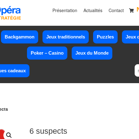
Présentation
Actualités
Contact
Backgammon
Jeux traditionnels
Puzzles
Jeux d
Poker – Casino
Jeux du Monde
ues cadeaux
ects
6 suspects