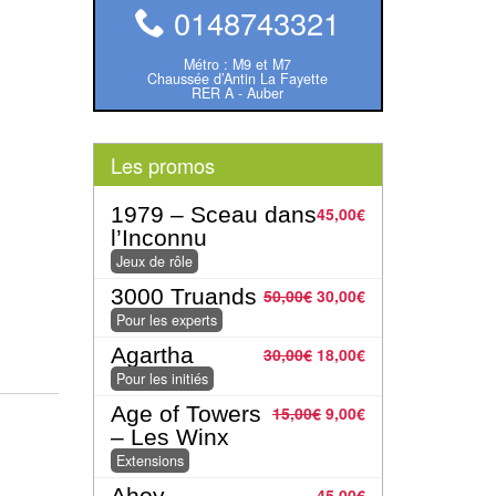
0148743321
Métro : M9 et M7
Chaussée d’Antin La Fayette
RER A - Auber
Les promos
1979 – Sceau dans
45,00
€
l’Inconnu
Jeux de rôle
3000 Truands
50,00
€
30,00
€
Pour les experts
Agartha
30,00
€
18,00
€
Pour les initiés
Age of Towers
15,00
€
9,00
€
– Les Winx
Extensions
Ahoy
45,00
€