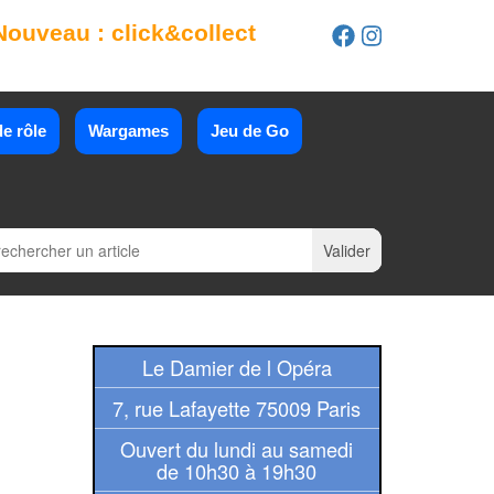
Nouveau : click&collect
e rôle
Wargames
Jeu de Go
Le Damier de l Opéra
7, rue Lafayette 75009 Paris
Ouvert du lundi au samedi
de 10h30 à 19h30