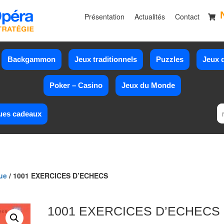
Présentation
Actualités
Contact
Backgammon
Jeux traditionnels
Puzzles
Jeux d
Poker – Casino
Jeux du Monde
ues cadeaux
ue
/ 1001 EXERCICES D’ECHECS
1001 EXERCICES D’ECHECS