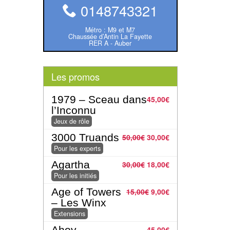
0148743321
Métro : M9 et M7
Chaussée d’Antin La Fayette
RER A - Auber
Les promos
1979 – Sceau dans
45,00
€
l’Inconnu
Jeux de rôle
3000 Truands
50,00
€
30,00
€
Pour les experts
Agartha
30,00
€
18,00
€
Pour les initiés
Age of Towers
15,00
€
9,00
€
– Les Winx
Extensions
Ahoy
45,00
€