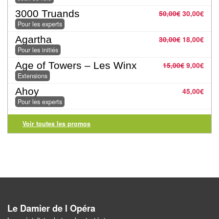
Jeux
abstraits
3000 Truands
50,00
€
30,00
€
Pour les experts
Extensions
Agartha
30,00
€
18,00
€
Pour les initiés
Casse-
Age of Towers – Les Winx
15,00
€
9,00
€
têtes
Extensions
Accessoires
Ahoy
45,00
€
Pour les experts
Backgammon
Voir toutes les promos
Jeux
traditionnels
Dominos
Jeu
de
Le Damier de l Opéra