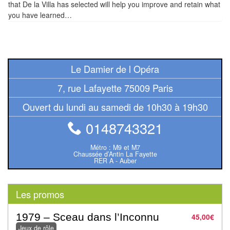
that De la Villa has selected will help you improve and retain what
Pour
you have learned…
2
Joueurs
Ambiance
Le Damier de l Opéra
Coopératif
7, rue Lafayette 75009 Paris
Ouvert du lundi au samedi de 10h30 à 19h30
Gestion
0148743321
Escape
Game
Métro : M9 et M7
Chaussée d’Antin La Fayette
/
RER A - Auber
Enquête
Les promos
Jeux
évolutifs
1979 – Sceau dans l’Inconnu
45,00
€
Jeux de rôle