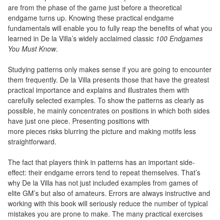
Pour
are from the phase of the game just before a theoretical
les
endgame turns up. Knowing these practical endgame
fundamentals will enable you to fully reap the benefits of what you
enfants
learned in De la Villa’s widely acclaimed classic
100 Endgames
You Must Know
.
Pour
la
Studying patterns only makes sense if you are going to encounter
famille
them frequently. De la Villa presents those that have the greatest
practical importance and explains and illustrates them with
Pour
carefully selected examples. To show the patterns as clearly as
possible, he mainly concentrates on positions in which both sides
les
have just one piece. Presenting positions with
initiés
more pieces risks blurring the picture and making motifs less
straightforward.
Pour
les
The fact that players think in patterns has an important side-
effect: their endgame errors tend to repeat themselves. That’s
experts
why De la Villa has not just included examples from games of
elite GM’s but also of amateurs. Errors are always instructive and
En
working with this book will seriously reduce the number of typical
solitaire
mistakes you are prone to make. The many practical exercises