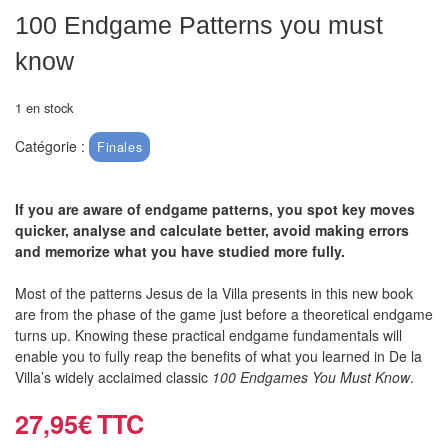
air
100 Endgame Patterns you must
Pendules
know
Echiquier
1 en stock
pour
Catégorie :
Finales
aveugles
Logiciels
If you are aware of endgame patterns, you spot key moves
d'échecs
quicker, analyse and calculate better, avoid making errors
and memorize what you have studied more fully.
Livres
en
Most of the patterns Jesus de la Villa presents in this new book
are from the phase of the game just before a theoretical endgame
anglais
turns up. Knowing these practical endgame fundamentals will
enable you to fully reap the benefits of what you learned in De la
Livres
Villa’s widely acclaimed classic
100 Endgames You Must Know
.
en
27,95
€
français