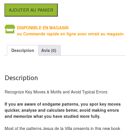
Tables
AJOUTER AU PANIER
Accessoires
DISPONIBLE EN MAGASIN
Jeux
ou Commande rapide en ligne avec retrait au magasin
de
société
Description
Avis (0)
Jeux
de
cartes
Description
à
Collectionner
Recognize Key Moves & Motifs and Avoid Typical Errors
(TCG)
If you are aware of endgame patterns, you spot key moves
quicker, analyse and calculate better, avoid making errors
Les
and memorize what you have studied more fully.
Classiques
Most of the patterns Jesus de la Villa presents in this new book