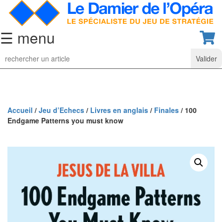
☰ menu
Jeu
d’Echecs
Ensembles
de
collection
Accueil
/
Jeu d’Echecs
/
Livres en anglais
/
Finales
/ 100
Endgame Patterns you must know
Echiquiers
classiques
Pièces
d’échecs
classiques
Coffrets