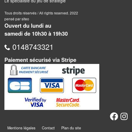
Dames
Le spécialiste du jeu de stratégie
Tous droits réservés / All rights reserved. 2022
Coffrets
pensé par siteo
jeux
Ouvert du lundi au
–
samedi de 10h30 à 19h30
multijeux
0148743321
Cartes
traditionnelles
Paiement sécurisé via Stripe
Jeu
de
Dés
Maquettes
Dames
Chinoises
Mentions légales
Contact
Plan du site