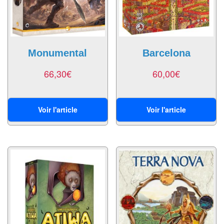
Pour
les
enfants
Pour
Monumental
Barcelona
la
66,30
€
60,00
€
famille
Pour
Voir l'article
Voir l'article
les
initiés
Pour
les
experts
En
solitaire