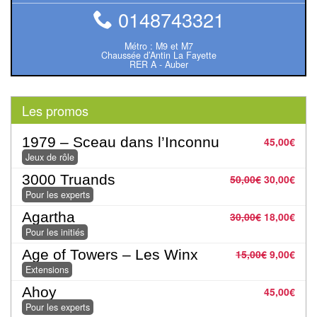
rôle
0148743321
Wargames
Métro : M9 et M7
Chaussée d’Antin La Fayette
RER A - Auber
Jeu
de
Go
Les promos
Poker
1979 – Sceau dans l’Inconnu
45,00
€
Jeux de rôle
–
Casino
3000 Truands
50,00
€
30,00
€
Pour les experts
Poker
Agartha
30,00
€
18,00
€
Pour les initiés
Casino
Age of Towers – Les Winx
15,00
€
9,00
€
Extensions
Jeux
Ahoy
45,00
€
du
Pour les experts
Monde