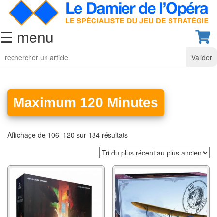
☰ menu
Jeu
d’Echecs
Ensembles
de
Maximum 120 Minutes
collection
Echiquiers
Affichage de 106–120 sur 184 résultats
classiques
Pièces
d’échecs
classiques
Coffrets