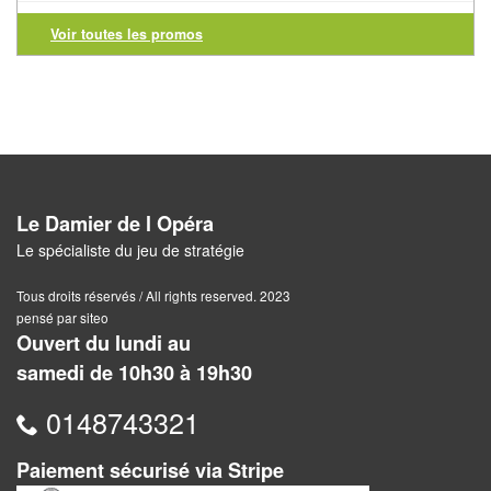
Voir toutes les promos
Awalé
Boites
Japonaises
Carrom
Mah-
Le Damier de l Opéra
Jong
Le spécialiste du jeu de stratégie
Shogi
Tous droits réservés / All rights reserved. 2023
pensé par siteo
Ouvert du lundi au
Xiang
samedi de 10h30 à 19h30
Qi
0148743321
Paiement sécurisé via Stripe
Nouveautés