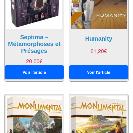
air
Pendules
Echiquier
pour
Septima –
Humanity
Métamorphoses et
aveugles
61,20
€
Présages
Logiciels
20,00
€
d'échecs
Voir l'article
Voir l'article
Livres
en
anglais
Livres
en
français