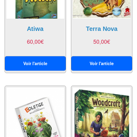
Pour
2
Joueurs
Atiwa
Terra Nova
Ambiance
60,00
€
50,00
€
Coopératif
Gestion
Voir l'article
Voir l'article
Escape
Game
/
Enquête
Jeux
évolutifs