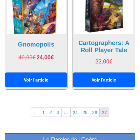
Echiquiers
et
de
voyage
Echiquiers
Cartographers: A
Gnomopolis
Roll Player Tale
électroniques
40,00
€
24,00
€
22,00
€
Echiquiers
clubs
Voir l'article
Voir l'article
Pièces
Ecoles
&
clubs
←
1
2
3
…
24
25
26
27
Echiquiers
muraux/Plein
Le Damier de l Opéra