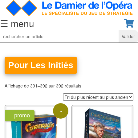
☰ menu
Jeu
d’Echecs
Ensembles
de
Pour Les Initiés
collection
Echiquiers
Affichage de 391–392 sur 392 résultats
classiques
Pièces
-
d’échecs
promo
classiques
40%
Coffrets