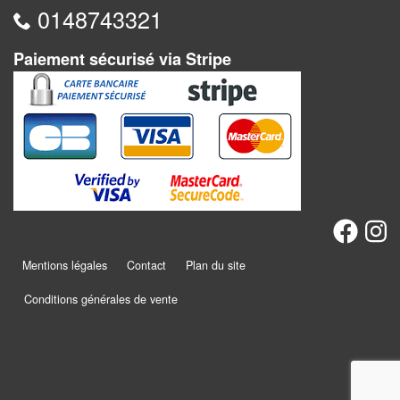
Pour
0148743321
les
enfants
Paiement sécurisé via Stripe
Pour
la
famille
Pour
les
initiés
Mentions légales
Contact
Plan du site
Pour
les
Conditions générales de vente
experts
En
solitaire