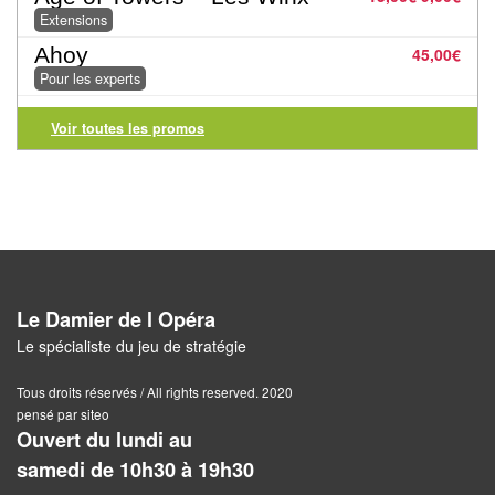
Tables
Extensions
Ahoy
45,00
€
Accessoires
Pour les experts
Jeux
Voir toutes les promos
de
société
Jeux
de
cartes
à
Le Damier de l Opéra
Collectionner
Le spécialiste du jeu de stratégie
(TCG)
Tous droits réservés / All rights reserved. 2020
pensé par siteo
Les
Ouvert du lundi au
Classiques
samedi de 10h30 à 19h30