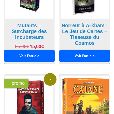
Pour
les
enfants
Mutants –
Horreur à Arkham :
Pour
Surcharge des
Le Jeu de Cartes –
la
Incubateurs
Tisseuse du
famille
Cosmos
25,00
€
15,00
€
Pour
15,00
€
9,00
€
Voir l'article
Voir l'article
les
initiés
Pour
-
les
promo
experts
40%
En
solitaire