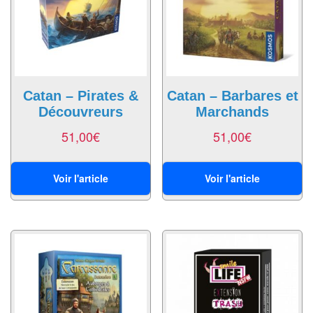
Echiquiers
et
de
voyage
Echiquiers
Catan – Pirates &
Catan – Barbares et
Découvreurs
Marchands
électroniques
51,00
€
51,00
€
Echiquiers
clubs
Voir l'article
Voir l'article
Pièces
Ecoles
&
clubs
Echiquiers
muraux/Plein