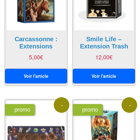
air
Pendules
Echiquier
pour
Carcassonne :
Smile Life –
Extensions
Extension Trash
aveugles
5,00
€
12,00
€
Logiciels
d'échecs
Voir l'article
Voir l'article
Livres
en
anglais
-
-
promo
promo
Livres
40%
40%
en
français