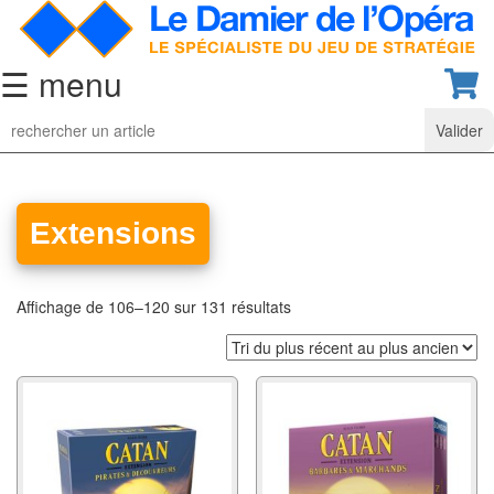
☰ menu
Jeu
d’Echecs
Ensembles
de
Extensions
collection
Echiquiers
Affichage de 106–120 sur 131 résultats
classiques
Pièces
d’échecs
classiques
Coffrets