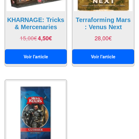
Dames
Coffrets
KHARNAGE: Tricks
Terraforming Mars
jeux
& Mercenaries
: Venus Next
–
15,00
€
28,00
€
4,50
€
multijeux
Cartes
Voir l'article
Voir l'article
traditionnelles
Jeu
de
Dés
Maquettes
Dames
Chinoises