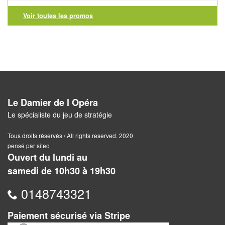
Voir toutes les promos
Awalé
Boites
Japonaises
Carrom
Mah-
Le Damier de l Opéra
Jong
Le spécialiste du jeu de stratégie
Shogi
Tous droits réservés / All rights reserved. 2020
pensé par siteo
Ouvert du lundi au
Xiang
samedi de 10h30 à 19h30
Qi
0148743321
Paiement sécurisé via Stripe
Nouveautés