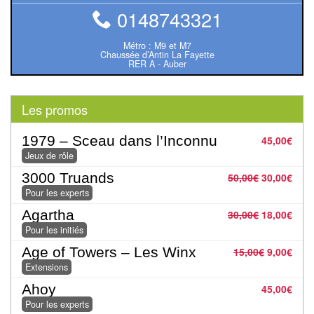
rôle
0148743321
Wargames
Métro : M9 et M7
Chaussée d’Antin La Fayette
RER A - Auber
Jeu
de
Go
Les promos
Poker
1979 – Sceau dans l’Inconnu
45,00
€
Jeux de rôle
–
Casino
3000 Truands
50,00
€
30,00
€
Pour les experts
Poker
Agartha
30,00
€
18,00
€
Pour les initiés
Casino
Age of Towers – Les Winx
15,00
€
9,00
€
Extensions
Jeux
Ahoy
45,00
€
du
Pour les experts
Monde