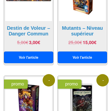
Tables
Accessoires
Jeux
Destin de Voleur –
Mutants – Niveau
de
Danger Commun
supérieur
société
5,00
€
25,00
€
3,00
€
15,00
€
Jeux
de
Voir l'article
Voir l'article
cartes
à
Collectionner
-
-
(TCG)
promo
promo
40%
40%
Les
Classiques