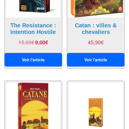
Pour
2
Joueurs
The Resistance :
Catan : villes &
Intention Hostile
chevaliers
Ambiance
15,00
€
45,90
€
9,00
€
Coopératif
Gestion
Voir l'article
Voir l'article
Escape
Game
/
Enquête
Jeux
évolutifs