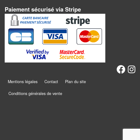
Dames
Paiement sécurisé via Stripe
Coffrets
jeux
–
multijeux
Cartes
traditionnelles
Jeu
Mentions légales
Contact
Plan du site
de
Dés
Conditions générales de vente
Maquettes
Dames
Chinoises