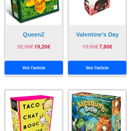
Tables
Accessoires
Jeux
QueenZ
Valentine’s Day
de
32,00
€
13,00
€
19,20
€
7,80
€
société
Jeux
de
Voir l'article
Voir l'article
cartes
à
Collectionner
(TCG)
Les
Classiques