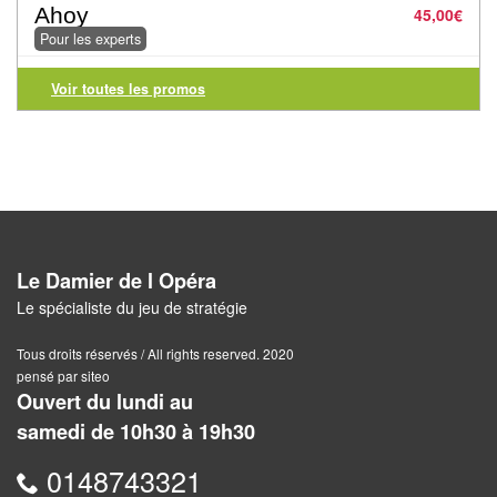
Jeux
Ahoy
45,00
€
abstraits
Pour les experts
Extensions
Voir toutes les promos
Casse-
têtes
Accessoires
Backgammon
Le Damier de l Opéra
Le spécialiste du jeu de stratégie
Jeux
traditionnels
Tous droits réservés / All rights reserved. 2020
pensé par siteo
Dominos
Ouvert du lundi au
samedi de 10h30 à 19h30
Jeu
de
0148743321