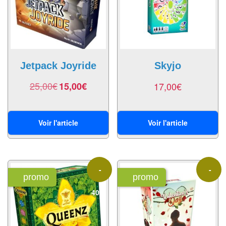
air
Pendules
Echiquier
pour
Jetpack Joyride
Skyjo
aveugles
25,00
€
15,00
€
17,00
€
Logiciels
d'échecs
Voir l'article
Voir l'article
Livres
en
anglais
-
-
promo
promo
Livres
40%
40%
en
français