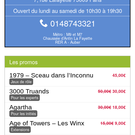
Pour
Ouvert du lundi au samedi de 10h30 à 19h30
2
0148743321
Joueurs
Métro : M9 et M7
Ambiance
Chaussée d’Antin La Fayette
RER A - Auber
Coopératif
Les promos
Gestion
1979 – Sceau dans l’Inconnu
45,00
€
Escape
Jeux de rôle
Game
3000 Truands
50,00
€
30,00
€
/
Pour les experts
Enquête
Agartha
30,00
€
18,00
€
Jeux
Pour les initiés
évolutifs
Age of Towers – Les Winx
15,00
€
9,00
€
Extensions