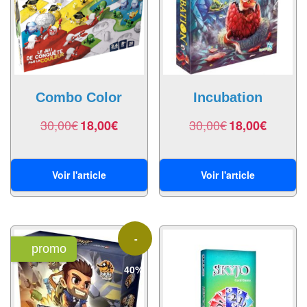
Echiquiers
et
de
voyage
Echiquiers
Combo Color
Incubation
électroniques
30,00
€
30,00
€
18,00
€
18,00
€
Echiquiers
clubs
Voir l'article
Voir l'article
Pièces
Ecoles
&
-
clubs
promo
40%
Echiquiers
muraux/Plein