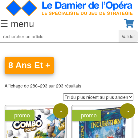
☰ menu
Jeu
d’Echecs
Ensembles
de
8 Ans Et +
collection
Echiquiers
Affichage de 286–293 sur 293 résultats
classiques
Pièces
-
-
d’échecs
promo
promo
classiques
40%
40%
Coffrets