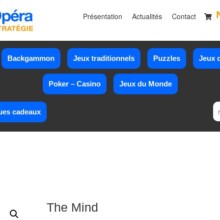
Présentation
Actualités
Contact
Backgammon
Jeux traditionnels
Puzzles
Jeux d
Poker – Casino
Jeux du Monde
ues cadeaux
The Mind