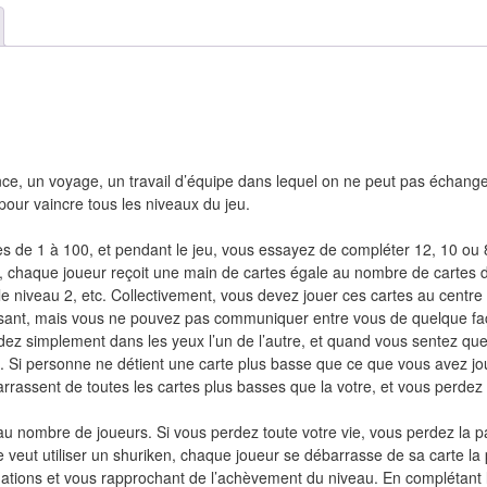
nce, un voyage, un travail d’équipe dans lequel on ne peut pas échang
 pour vaincre tous les niveaux du jeu.
es de 1 à 100, et pendant le jeu, vous essayez de compléter 12, 10 ou 
u, chaque joueur reçoit une main de cartes égale au nombre de cartes 
le niveau 2, etc. Collectivement, vous devez jouer ces cartes au centre 
oissant, mais vous ne pouvez pas communiquer entre vous de quelque f
dez simplement dans les yeux l’un de l’autre, et quand vous sentez que
. Si personne ne détient une carte plus basse que ce que vous avez jou
barrassent de toutes les cartes plus basses que la votre, et vous perdez
 nombre de joueurs. Si vous perdez toute votre vie, vous perdez la pa
veut utiliser un shuriken, chaque joueur se débarrasse de sa carte la 
mations et vous rapprochant de l’achèvement du niveau. En complétant 