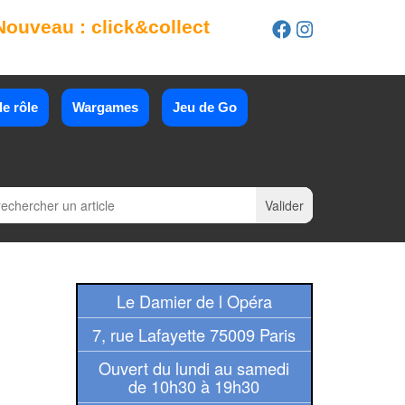
Nouveau : click&collect
e rôle
Wargames
Jeu de Go
Le Damier de l Opéra
7, rue Lafayette 75009 Paris
Ouvert du lundi au samedi
de 10h30 à 19h30