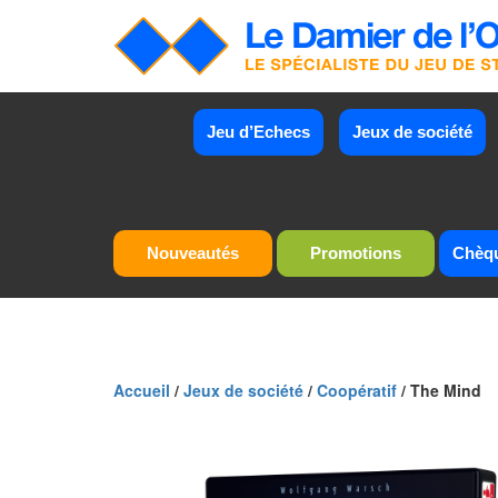
Jeu d’Echecs
Jeux de société
Nouveautés
Promotions
Chèq
Accueil
/
Jeux de société
/
Coopératif
/ The Mind