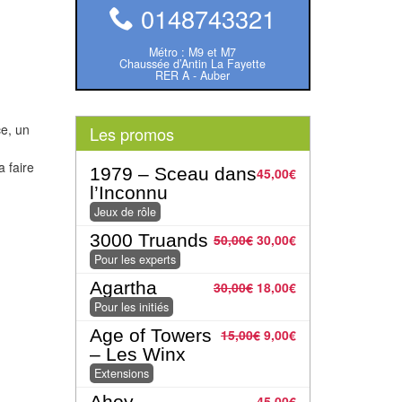
0148743321
Métro : M9 et M7
Chaussée d’Antin La Fayette
RER A - Auber
ce, un
Les promos
 faire
1979 – Sceau dans
45,00
€
l’Inconnu
Jeux de rôle
3000 Truands
50,00
€
30,00
€
Pour les experts
Agartha
30,00
€
18,00
€
Pour les initiés
Age of Towers
15,00
€
9,00
€
– Les Winx
Extensions
Ahoy
45,00
€