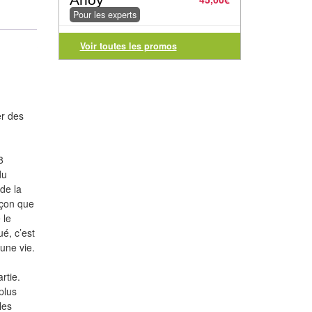
Pour les experts
Voir toutes les promos
er des
8
du
de la
açon que
 le
é, c’est
 une vie.
rtie.
plus
les