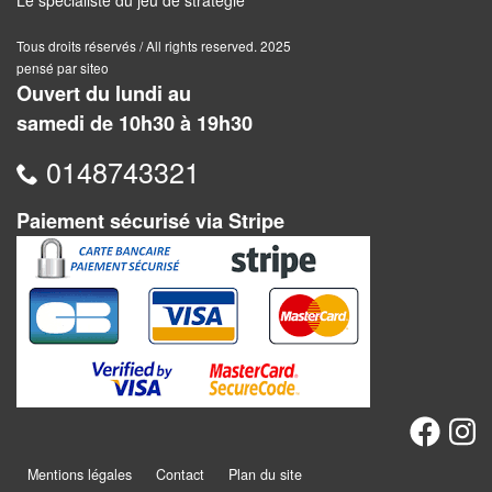
Dames
Tous droits réservés / All rights reserved. 2025
Coffrets
pensé par siteo
jeux
Ouvert du lundi au
–
samedi de 10h30 à 19h30
multijeux
0148743321
Cartes
traditionnelles
Paiement sécurisé via Stripe
Jeu
de
Dés
Maquettes
Dames
Chinoises
Mentions légales
Contact
Plan du site