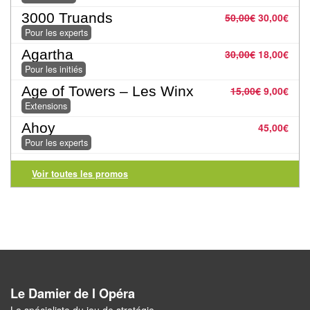
Jeux
3000 Truands
50,00
€
30,00
€
abstraits
Pour les experts
Extensions
Agartha
30,00
€
18,00
€
Pour les initiés
Casse-
Age of Towers – Les Winx
15,00
€
9,00
€
têtes
Extensions
Ahoy
45,00
€
Accessoires
Pour les experts
Backgammon
Voir toutes les promos
Jeux
traditionnels
Dominos
Jeu
Le Damier de l Opéra
de
Le spécialiste du jeu de stratégie