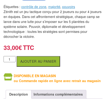
air
Étiquettes :
contrôle de zone
,
majorité
,
pouvoirs
Zénith est un jeu tactique conçu pour 2 joueurs ou pour 4 joueurs
Pendules
en équipes. Dans cet affrontement stratégique, chaque camp se
lance dans une lutte pour s’imposer sur les 5 planètes du
Echiquier
système solaire. Pouvoir, diplomatie et développement
pour
technologique : toutes les stratégies sont permises pour
aveugles
décrocher la victoire.
33,00
€
Logiciels
d'échecs
AJOUTER AU PANIER
Livres
en
anglais
DISPONIBLE EN MAGASIN
ou Commande rapide en ligne avec retrait au magasin
Livres
en
Description
Informations complémentaires
français