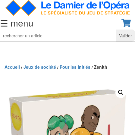
☰ menu
Jeu
d’Echecs
Ensembles
de
collection
Accueil
/
Jeux de société
/
Pour les initiés
/ Zenith
Echiquiers
classiques
Pièces
d’échecs
classiques
Coffrets