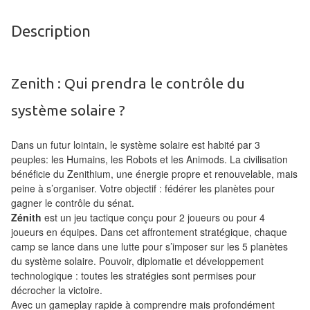
Tables
Description
Accessoires
Jeux
Zenith : Qui prendra le contrôle du
de
société
système solaire ?
Jeux
Dans un futur lointain, le système solaire est habité par 3
peuples: les Humains, les Robots et les Animods. La civilisation
de
bénéficie du Zenithium, une énergie propre et renouvelable, mais
cartes
peine à s’organiser. Votre objectif : fédérer les planètes pour
à
gagner le contrôle du sénat.
Collectionner
Zénith
est un jeu tactique conçu pour 2 joueurs ou pour 4
joueurs en équipes. Dans cet affrontement stratégique, chaque
(TCG)
camp se lance dans une lutte pour s’imposer sur les 5 planètes
du système solaire. Pouvoir, diplomatie et développement
Les
technologique : toutes les stratégies sont permises pour
Classiques
décrocher la victoire.
Avec un gameplay rapide à comprendre mais profondément