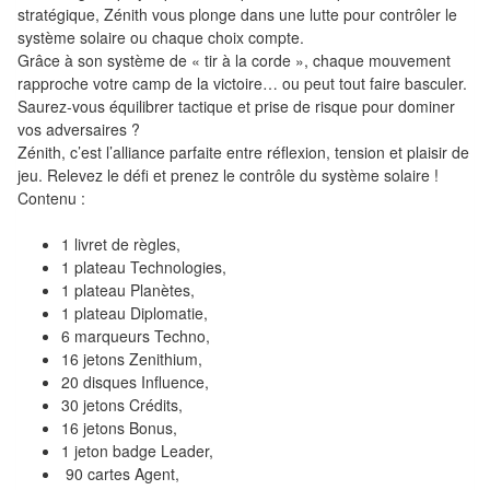
Pour
stratégique, Zénith vous plonge dans une lutte pour contrôler le
les
système solaire ou chaque choix compte.
Grâce à son système de « tir à la corde », chaque mouvement
enfants
rapproche votre camp de la victoire… ou peut tout faire basculer.
Saurez-vous équilibrer tactique et prise de risque pour dominer
Pour
vos adversaires ?
la
Zénith, c’est l’alliance parfaite entre réflexion, tension et plaisir de
famille
jeu. Relevez le défi et prenez le contrôle du système solaire !
Contenu :
Pour
1 livret de règles,
les
1 plateau Technologies,
initiés
1 plateau Planètes,
1 plateau Diplomatie,
Pour
6 marqueurs Techno,
les
16 jetons Zenithium,
20 disques Influence,
experts
30 jetons Crédits,
16 jetons Bonus,
En
1 jeton badge Leader,
solitaire
90 cartes Agent,