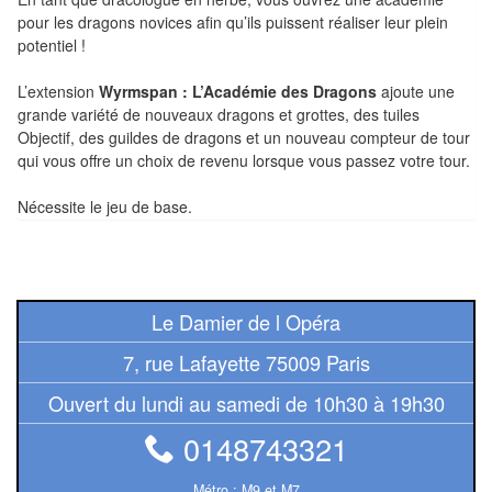
Tables
pour les dragons novices afin qu’ils puissent réaliser leur plein
potentiel !
Accessoires
L’extension
Wyrmspan : L’Académie des Dragons
ajoute une
Jeux
grande variété de nouveaux dragons et grottes, des tuiles
Objectif, des guildes de dragons et un nouveau compteur de tour
de
qui vous offre un choix de revenu lorsque vous passez votre tour.
société
Nécessite le jeu de base.
Jeux
de
cartes
à
Le Damier de l Opéra
Collectionner
7, rue Lafayette 75009 Paris
(TCG)
Ouvert du lundi au samedi de 10h30 à 19h30
Les
0148743321
Classiques
Métro : M9 et M7