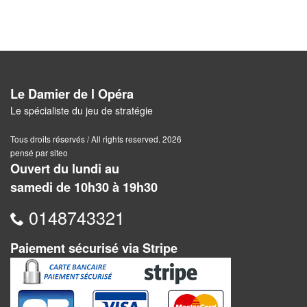
Pour
2
Joueurs
Ambiance
Le Damier de l Opéra
Le spécialiste du jeu de stratégie
Coopératif
Tous droits réservés / All rights reserved. 2026
Gestion
pensé par siteo
Ouvert du lundi au
Escape
samedi de 10h30 à 19h30
Game
/
0148743321
Enquête
Paiement sécurisé via Stripe
Jeux
évolutifs