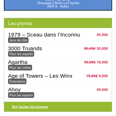
Pour
Chaussée d’Antin La Fayette
RER A - Auber
les
enfants
Les promos
Pour
la
1979 – Sceau dans l’Inconnu
45,00
€
Jeux de rôle
famille
3000 Truands
50,00
€
30,00
€
Pour
Pour les experts
les
Agartha
30,00
€
18,00
€
initiés
Pour les initiés
Age of Towers – Les Winx
15,00
€
9,00
€
Pour
Extensions
les
Ahoy
45,00
€
experts
Pour les experts
En
Voir toutes les promos
solitaire