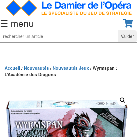
☰ menu
Jeu
d’Echecs
Ensembles
de
collection
Accueil
/
Nouveautés
/
Nouveautés Jeux
/ Wyrmspan :
L’Académie des Dragons
Echiquiers
classiques
Pièces
d’échecs
classiques
Coffrets