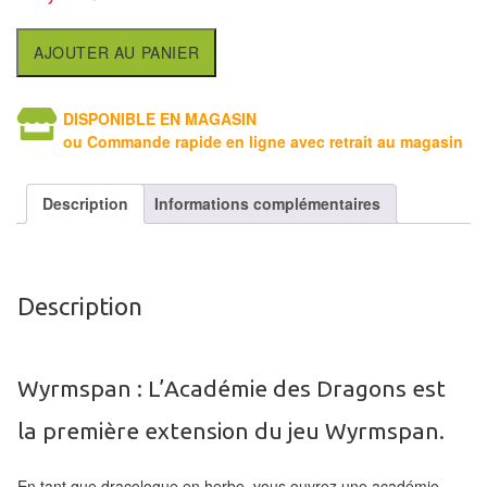
air
AJOUTER AU PANIER
Pendules
Echiquier
DISPONIBLE EN MAGASIN
pour
ou Commande rapide en ligne avec retrait au magasin
aveugles
Description
Informations complémentaires
Logiciels
d'échecs
Livres
Description
en
anglais
Wyrmspan : L’Académie des Dragons est
Livres
en
la première extension du jeu Wyrmspan.
français
En tant que dracologue en herbe, vous ouvrez une académie