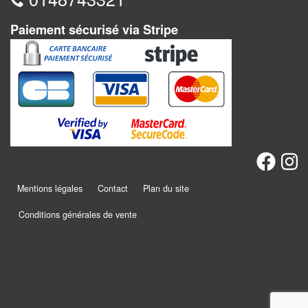
Dames
Paiement sécurisé via Stripe
Coffrets
jeux
–
multijeux
Cartes
traditionnelles
Jeu
de
Mentions légales
Contact
Plan du site
Dés
Conditions générales de vente
Maquettes
Dames
Chinoises