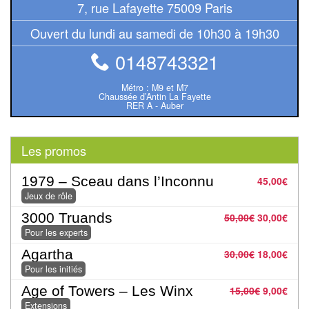
7, rue Lafayette 75009 Paris
Pour
Ouvert du lundi au samedi de 10h30 à 19h30
2
Joueurs
0148743321
Ambiance
Métro : M9 et M7
Chaussée d’Antin La Fayette
RER A - Auber
Coopératif
Gestion
Les promos
Escape
1979 – Sceau dans l’Inconnu
45,00
€
Game
Jeux de rôle
/
3000 Truands
50,00
€
30,00
€
Enquête
Pour les experts
Agartha
30,00
€
18,00
€
Jeux
Pour les initiés
évolutifs
Age of Towers – Les Winx
15,00
€
9,00
€
Extensions