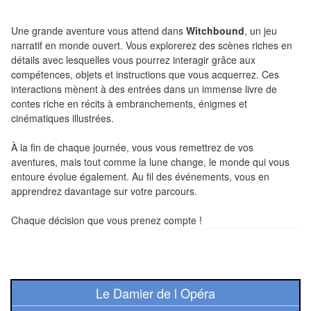
Pour
les
Une grande aventure vous attend dans
Witchbound
, un jeu
enfants
narratif en monde ouvert. Vous explorerez des scènes riches en
détails avec lesquelles vous pourrez interagir grâce aux
Pour
compétences, objets et instructions que vous acquerrez. Ces
interactions mènent à des entrées dans un immense livre de
la
contes riche en récits à embranchements, énigmes et
famille
cinématiques illustrées.
Pour
À la fin de chaque journée, vous vous remettrez de vos
les
aventures, mais tout comme la lune change, le monde qui vous
entoure évolue également. Au fil des événements, vous en
initiés
apprendrez davantage sur votre parcours.
Pour
Chaque décision que vous prenez compte !
les
experts
En
Le Damier de l Opéra
solitaire