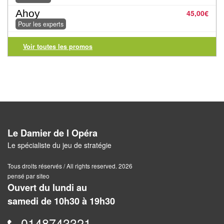
Jeux
Ahoy
abstraits
45,00
€
Pour les experts
Extensions
Voir toutes les promos
Casse-
têtes
Accessoires
Backgammon
Le Damier de l Opéra
Jeux
Le spécialiste du jeu de stratégie
traditionnels
Tous droits réservés / All rights reserved. 2026
Dominos
pensé par siteo
Ouvert du lundi au
Jeu
samedi de 10h30 à 19h30
de
0148743321