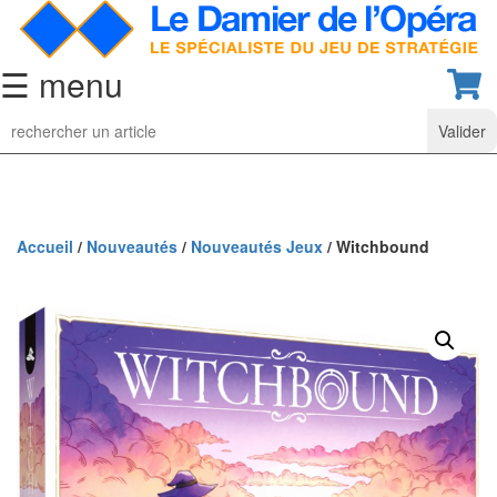
☰ menu
Jeu
d’Echecs
Ensembles
de
collection
Accueil
/
Nouveautés
/
Nouveautés Jeux
/ Witchbound
Echiquiers
classiques
Pièces
d’échecs
classiques
Coffrets