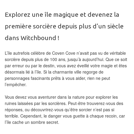
Tables
Explorez une île magique et devenez la
Accessoires
première sorcière depuis plus d’un siècle
Jeux
dans Witchbound !
de
société
L’île autrefois célèbre de Coven Cove n’avait pas vu de véritable
sorcière depuis plus de 100 ans, jusqu’à aujourd’hui. Que ce soit
Jeux
par erreur ou par le destin, vous avez éveillé votre magie et êtes
de
désormais lié à l’île. Si la charmante ville regorge de
cartes
personnages fascinants prêts à vous aider, rien ne peut
l’empêcher.
à
Collectionner
Vous devez vous aventurer dans la nature pour explorer les
(TCG)
ruines laissées par les sorcières. Peut-être trouverez-vous des
réponses, ou découvrirez-vous qu’être sorcier n’est pas si
Les
terrible. Cependant, le danger vous guette à chaque recoin, car
l’île cache un sombre secret.
Classiques