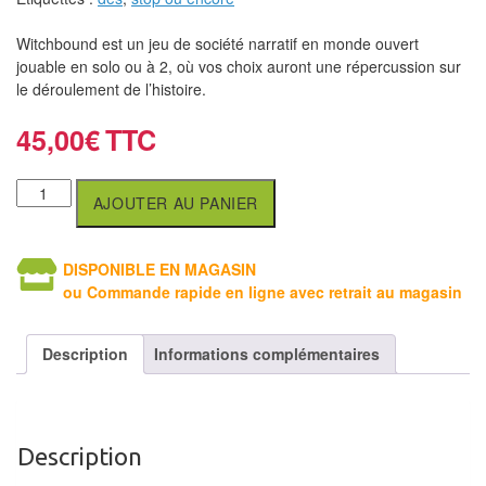
air
Witchbound est un jeu de société narratif en monde ouvert
Pendules
jouable en solo ou à 2, où vos choix auront une répercussion sur
le déroulement de l’histoire.
Echiquier
45,00
€
pour
aveugles
AJOUTER AU PANIER
Logiciels
d'échecs
DISPONIBLE EN MAGASIN
Livres
ou Commande rapide en ligne avec retrait au magasin
en
anglais
Description
Informations complémentaires
Livres
en
français
Description