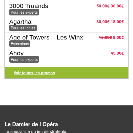
3000 Truands
50,00
€
30,00
€
Pour
Pour les experts
2
Agartha
30,00
€
18,00
€
Joueurs
Pour les initiés
Ambiance
Age of Towers – Les Winx
15,00
€
9,00
€
Extensions
Coopératif
Ahoy
45,00
€
Pour les experts
Gestion
Voir toutes les promos
Escape
Game
/
Enquête
Jeux
évolutifs
Le Damier de l Opéra
Le spécialiste du jeu de stratégie