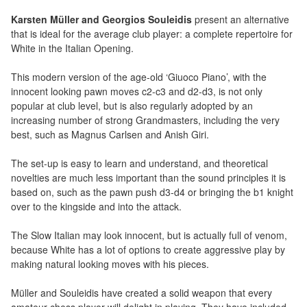
Tables
Karsten Müller and Georgios Souleidis
present an alternative
that is ideal for the average club player: a complete repertoire for
Accessoires
White in the Italian Opening.
Jeux
This modern version of the age-old ‘Giuoco Piano’, with the
de
innocent looking pawn moves c2-c3 and d2-d3, is not only
popular at club level, but is also regularly adopted by an
société
increasing number of strong Grandmasters, including the very
best, such as Magnus Carlsen and Anish Giri.
Jeux
de
The set-up is easy to learn and understand, and theoretical
cartes
novelties are much less important than the sound principles it is
based on, such as the pawn push d3-d4 or bringing the b1 knight
à
over to the kingside and into the attack.
Collectionner
(TCG)
The Slow Italian may look innocent, but is actually full of venom,
because White has a lot of options to create aggressive play by
Les
making natural looking moves with his pieces.
Classiques
Müller and Souleidis have created a solid weapon that every