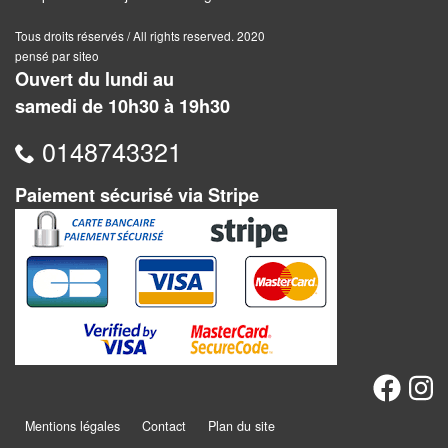
Jeux
abstraits
Tous droits réservés / All rights reserved. 2020
pensé par siteo
Extensions
Ouvert du lundi au
samedi de 10h30 à 19h30
Casse-
têtes
0148743321
Accessoires
Paiement sécurisé via Stripe
Backgammon
Jeux
traditionnels
Dominos
Jeu
de
Mentions légales
Contact
Plan du site