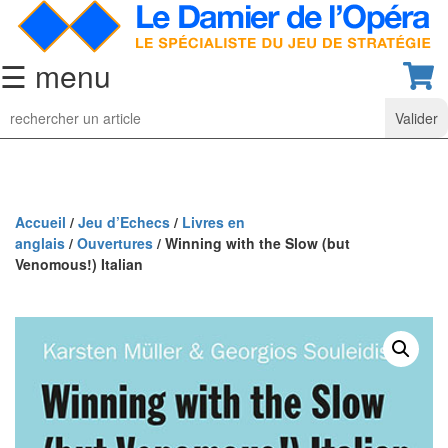
☰ menu
Jeu
d’Echecs
Ensembles
de
collection
Accueil
/
Jeu d’Echecs
/
Livres en
anglais
/
Ouvertures
/ Winning with the Slow (but
Echiquiers
Venomous!) Italian
classiques
Pièces
d’échecs
classiques
Coffrets