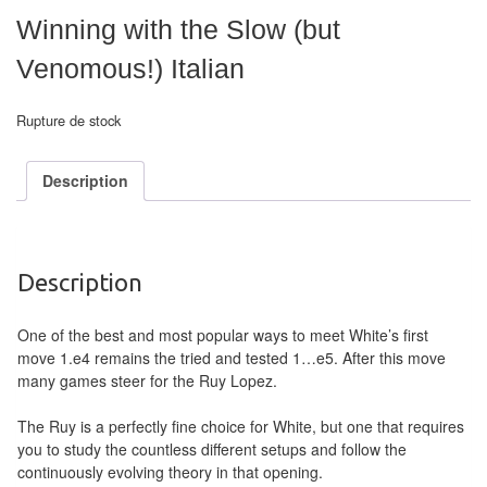
air
Winning with the Slow (but
Pendules
Venomous!) Italian
Echiquier
Rupture de stock
pour
aveugles
Description
Logiciels
d'échecs
Description
Livres
en
One of the best and most popular ways to meet White’s first
anglais
move 1.e4 remains the tried and tested 1…e5. After this move
many games steer for the Ruy Lopez.
Livres
en
The Ruy is a perfectly fine choice for White, but one that requires
you to study the countless different setups and follow the
français
continuously evolving theory in that opening.