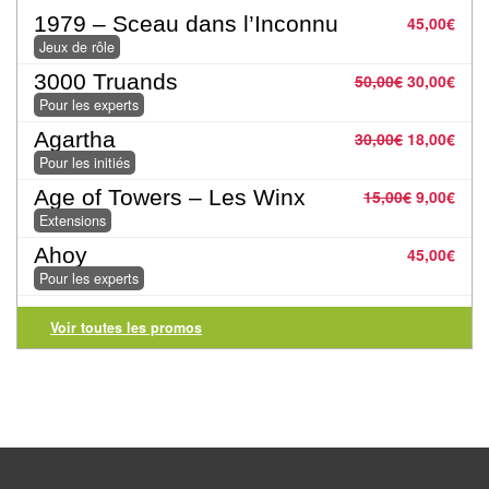
Pour
1979 – Sceau dans l’Inconnu
45,00
€
les
Jeux de rôle
enfants
3000 Truands
50,00
€
30,00
€
Pour les experts
Pour
Agartha
30,00
€
18,00
€
la
Pour les initiés
famille
Age of Towers – Les Winx
15,00
€
9,00
€
Pour
Extensions
les
Ahoy
45,00
€
initiés
Pour les experts
Pour
Voir toutes les promos
les
experts
En
solitaire