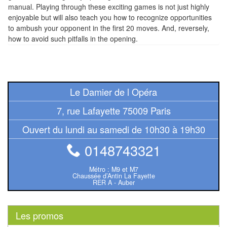
manual. Playing through these exciting games is not just highly
Tables
enjoyable but will also teach you how to recognize opportunities
to ambush your opponent in the first 20 moves. And, reversely,
Accessoires
how to avoid such pitfalls in the opening.
Jeux
de
société
Le Damier de l Opéra
Jeux
7, rue Lafayette 75009 Paris
de
Ouvert du lundi au samedi de 10h30 à 19h30
cartes
à
0148743321
Collectionner
Métro : M9 et M7
(TCG)
Chaussée d’Antin La Fayette
RER A - Auber
Les
Classiques
Les promos