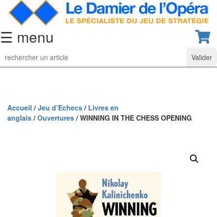
☰ menu
Jeu
d’Echecs
Ensembles
de
collection
Accueil
/
Jeu d’Echecs
/
Livres en
anglais
/
Ouvertures
/ WINNING IN THE CHESS OPENING
Echiquiers
classiques
Pièces
d’échecs
classiques
Coffrets