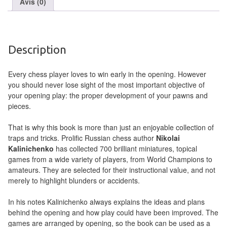
Avis (0)
air
Pendules
Description
Echiquier
pour
Every chess player loves to win early in the opening. However
aveugles
you should never lose sight of the most important objective of
your opening play: the proper development of your pawns and
Logiciels
pieces.
d'échecs
That is why this book is more than just an enjoyable collection of
Livres
traps and tricks. Prolific Russian chess author
Nikolai
en
Kalinichenko
has collected 700 brilliant miniatures, topical
games from a wide variety of players, from World Champions to
anglais
amateurs. They are selected for their instructional value, and not
merely to highlight blunders or accidents.
Livres
en
In his notes Kalinichenko always explains the ideas and plans
français
behind the opening and how play could have been improved. The
games are arranged by opening, so the book can be used as a