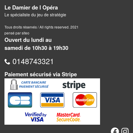
Pour
Le Damier de l Opéra
2
Le spécialiste du jeu de stratégie
Joueurs
Tous droits réservés / All rights reserved. 2021
pensé par siteo
Ambiance
Ouvert du lundi au
samedi de 10h30 à 19h30
Coopératif
0148743321
Gestion
Paiement sécurisé via Stripe
Escape
Game
/
Enquête
Jeux
évolutifs