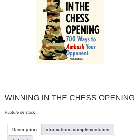
Echiquiers
et
de
voyage
Echiquiers
électroniques
Echiquiers
clubs
Pièces
Ecoles
WINNING IN THE CHESS OPENING
&
clubs
Rupture de stock
Echiquiers
Description
Informations complémentaires
muraux/Plein