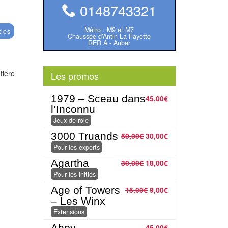
0148743321
Métro : M9 et M7
tiés
Chaussée d’Antin La Fayette
RER A - Auber
tière
Les promos
r.
1979 – Sceau dans
45,00
€
l’Inconnu
Jeux de rôle
3000 Truands
50,00
€
30,00
€
Pour les experts
Agartha
30,00
€
18,00
€
Pour les initiés
Age of Towers
15,00
€
9,00
€
– Les Winx
Extensions
Ahoy
45,00
€