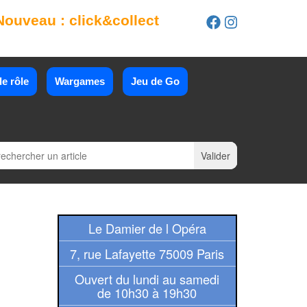
Nouveau : click&collect
e rôle
Wargames
Jeu de Go
Le Damier de l Opéra
7, rue Lafayette 75009 Paris
Ouvert du lundi au samedi
de 10h30 à 19h30