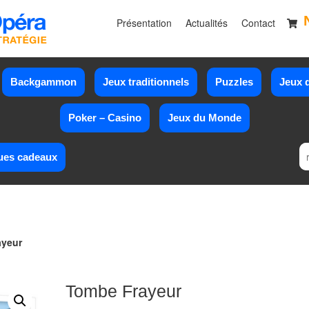
Présentation
Actualités
Contact
Backgammon
Jeux traditionnels
Puzzles
Jeux d
Poker – Casino
Jeux du Monde
ues cadeaux
ayeur
Tombe Frayeur