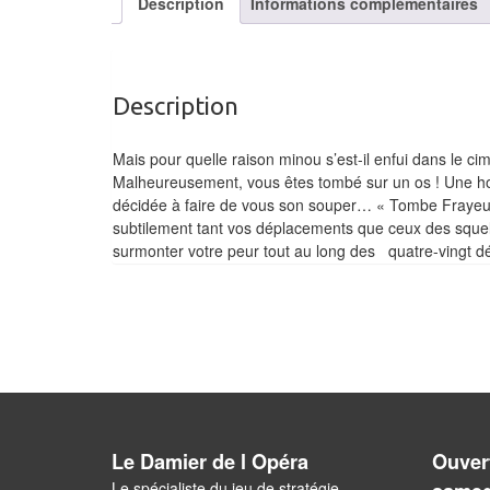
Description
Informations complémentaires
Description
Mais pour quelle raison minou s’est-il enfui dans le cim
Malheureusement, vous êtes tombé sur un os ! Une hor
décidée à faire de vous son souper… « Tombe Frayeur 
subtilement tant vos déplacements que ceux des squele
surmonter votre peur tout au long des quatre-vingt dé
Le Damier de l Opéra
Ouvert
Le spécialiste du jeu de stratégie