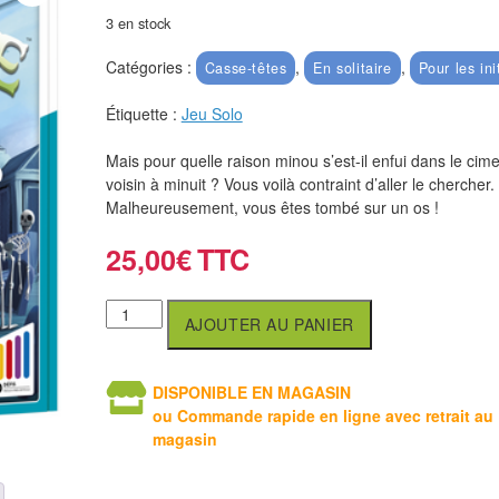
3 en stock
Catégories :
,
,
Casse-têtes
En solitaire
Pour les ini
Étiquette :
Jeu Solo
Mais pour quelle raison minou s’est-il enfui dans le cime
voisin à minuit ? Vous voilà contraint d’aller le cherche
Malheureusement, vous êtes tombé sur un os !
25,00
€
AJOUTER AU PANIER
DISPONIBLE EN MAGASIN
ou Commande rapide en ligne avec retrait au
magasin