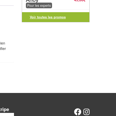
Pour les experts
Voir toutes les promos
 bien
fier
tripe