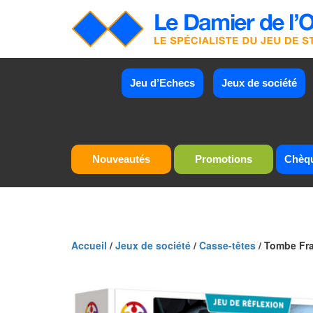
Jeu d’Echecs
Jeux de société
Nouveautés
Promotions
Chèq
Accueil
/
Jeux de société
/
Casse-têtes
/ Tombe Fr