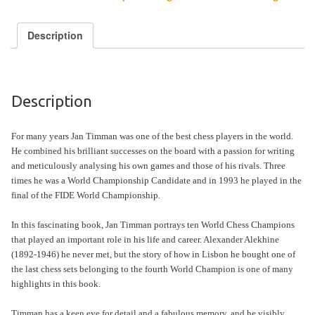
Tables
Description
Accessoires
Jeux
de
Description
société
For many years Jan Timman was one of the best chess players in the world.
Jeux
He combined his brilliant successes on the board with a passion for writing
de
and meticulously analysing his own games and those of his rivals. Three
cartes
times he was a World Championship Candidate and in 1993 he played in the
final of the FIDE World Championship.
à
Collectionner
In this fascinating book, Jan Timman portrays ten World Chess Champions
(TCG)
that played an important role in his life and career. Alexander Alekhine
(1892-1946) he never met, but the story of how in Lisbon he bought one of
Les
the last chess sets belonging to the fourth World Champion is one of many
highlights in this book.
Classiques
Timman has a keen eye for detail and a fabulous memory, and he visibly