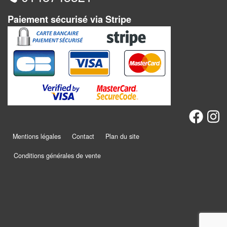
Dames
Paiement sécurisé via Stripe
Coffrets
jeux
–
multijeux
Cartes
traditionnelles
Jeu
de
Mentions légales
Contact
Plan du site
Dés
Conditions générales de vente
Maquettes
Dames
Chinoises