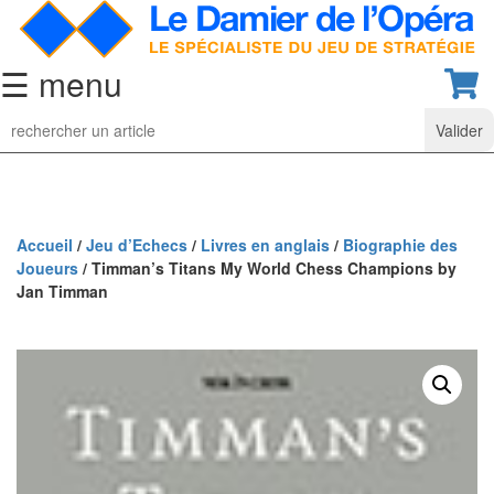
☰ menu
Jeu
d’Echecs
Ensembles
de
collection
Accueil
/
Jeu d’Echecs
/
Livres en anglais
/
Biographie des
Joueurs
/ Timman’s Titans My World Chess Champions by
Echiquiers
Jan Timman
classiques
Pièces
d’échecs
classiques
Coffrets