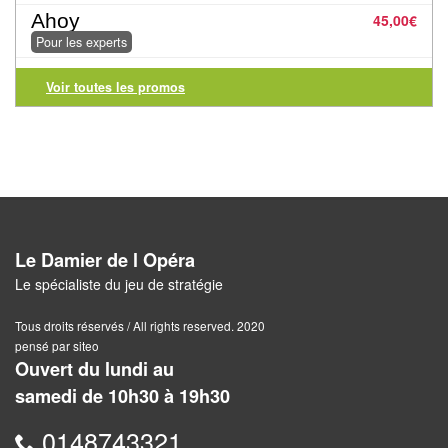
Jeux
Ahoy
45,00
€
abstraits
Pour les experts
Extensions
Voir toutes les promos
Casse-
têtes
Accessoires
Backgammon
Le Damier de l Opéra
Jeux
Le spécialiste du jeu de stratégie
traditionnels
Tous droits réservés / All rights reserved. 2020
pensé par siteo
Dominos
Ouvert du lundi au
samedi de 10h30 à 19h30
Jeu
de
0148743321