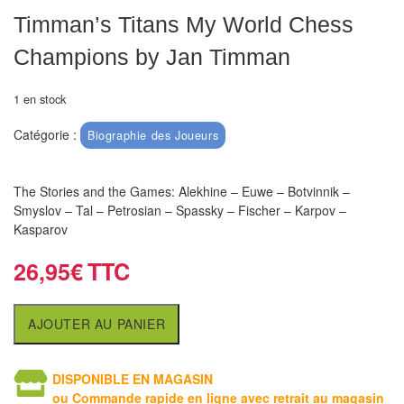
air
Timman’s Titans My World Chess
Pendules
Champions by Jan Timman
Echiquier
1 en stock
pour
Catégorie :
aveugles
Biographie des Joueurs
Logiciels
The Stories and the Games: Alekhine – Euwe – Botvinnik –
d'échecs
Smyslov – Tal – Petrosian – Spassky – Fischer – Karpov –
Kasparov
Livres
en
26,95
€
anglais
AJOUTER AU PANIER
Livres
en
français
DISPONIBLE EN MAGASIN
ou Commande rapide en ligne avec retrait au magasin