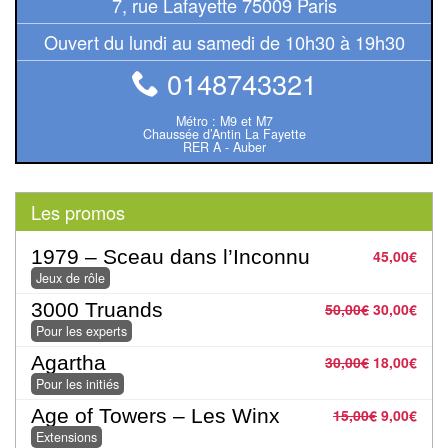
7, rue Lafayette 75009 Paris
Pour
Ouvert du lundi au samedi de 10h30 à 19h30
2
Joueurs
0148743321
Ambiance
Métro : M9 et M7
Chaussée d’Antin La Fayette
RER A - Auber
Coopératif
Gestion
Les promos
Escape
1979 – Sceau dans l’Inconnu
45,00
€
Game
Jeux de rôle
/
3000 Truands
50,00
€
30,00
€
Enquête
Pour les experts
Agartha
30,00
€
18,00
€
Jeux
Pour les initiés
évolutifs
Age of Towers – Les Winx
15,00
€
9,00
€
Extensions