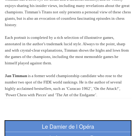
Pour
enjoys sharing his insider views, including many revelations about the great
les
champions. Timman’s Titans not only presents a personal view of these chess
enfants
giants, but is also an evocation of countless fascinating episodes in chess
history.
Pour
Each portrait is completed by a rich selection of illustrative games,
la
annotated in the author’s trademark lucid style. Always to the point, sharp
famille
and with crystal-clear explanations, Timman shows the highs and lows from
the games of the champions, including the most memorable games he
Pour
himself played against them.
les
Jan Timman
is a former world championship candidate who rose to the
initiés
number two spot of the FIDE world rankings. He is the author of several
highly acclaimed bestsellers, such as ‘Curacao 1962’, ‘On the Attack!’,
Pour
‘Power Chess with Pieces’ and ‘The Art of the Endgame’.
les
experts
En
Le Damier de l Opéra
solitaire