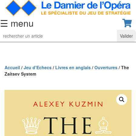
☰ menu
Jeu
d’Echecs
Ensembles
de
collection
Accueil
/
Jeu d’Echecs
/
Livres en anglais
/
Ouvertures
/ The
Zaitsev System
Echiquiers
classiques
Pièces
d’échecs
classiques
Coffrets