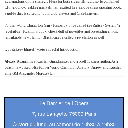
Pour
explanations of the strategic ideas for both sides. His lucid style combined
with ground-breaking analysis has resulted in a unique chess opening book:
les
a guide that is suited for both club players and Grandmasters.
enfants
Former World Champion Garry Kasparov once called the Zaitsev System ‘a
Pour
revelation’. Kuzmin’s book, chock-full of novelties and presenting a most
la
remarkable new plan for Black, can be called a revelation as well.
famille
Igor Zaitsev himself wrote a special introduction.
Pour
Alexey Kuzmin
is a Russian Grandmaster and a prolific chess author. As a
les
coach he worked with former World Champion Anatoly Karpov and Russian
initiés
elite GM Alexander Morozevich.
Pour
les
experts
Le Damier de l Opéra
7, rue Lafayette 75009 Paris
En
solitaire
Ouvert du lundi au samedi de 10h30 à 19h30