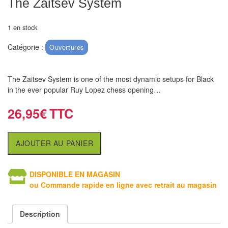
The Zaitsev System
air
Pendules
1 en stock
Catégorie :
Ouvertures
Echiquier
pour
aveugles
The Zaitsev System is one of the most dynamic setups for Black
in the ever popular Ruy Lopez chess opening…
Logiciels
26,95
€
d'échecs
Livres
AJOUTER AU PANIER
en
anglais
DISPONIBLE EN MAGASIN
ou Commande rapide en ligne avec retrait au magasin
Livres
en
français
Description