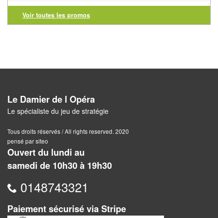
Jeux
abstraits
Voir toutes les promos
Extensions
Casse-
têtes
Accessoires
Le Damier de l Opéra
Le spécialiste du jeu de stratégie
Backgammon
Tous droits réservés / All rights reserved. 2020
Jeux
pensé par siteo
traditionnels
Ouvert du lundi au
samedi de 10h30 à 19h30
Dominos
0148743321
Jeu
de
Paiement sécurisé via Stripe