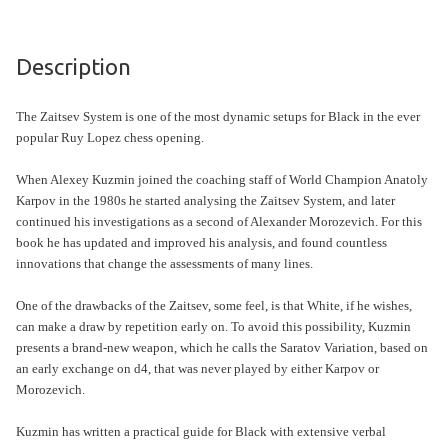
Tables
Accessoires
Description
Jeux
The Zaitsev System is one of the most dynamic setups for Black in the ever
de
popular Ruy Lopez chess opening.
société
When Alexey Kuzmin joined the coaching staff of World Champion Anatoly
Karpov in the 1980s he started analysing the Zaitsev System, and later
Jeux
continued his investigations as a second of Alexander Morozevich. For this
de
book he has updated and improved his analysis, and found countless
cartes
innovations that change the assessments of many lines.
à
One of the drawbacks of the Zaitsev, some feel, is that White, if he wishes,
Collectionner
can make a draw by repetition early on. To avoid this possibility, Kuzmin
(TCG)
presents a brand-new weapon, which he calls the Saratov Variation, based on
an early exchange on d4, that was never played by either Karpov or
Les
Morozevich.
Classiques
Kuzmin has written a practical guide for Black with extensive verbal