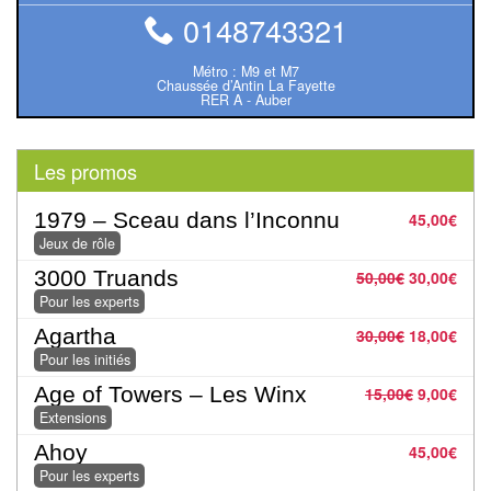
0148743321
Pour
2
Métro : M9 et M7
Joueurs
Chaussée d’Antin La Fayette
RER A - Auber
Ambiance
Les promos
Coopératif
1979 – Sceau dans l’Inconnu
45,00
€
Gestion
Jeux de rôle
Escape
3000 Truands
50,00
€
30,00
€
Pour les experts
Game
/
Agartha
30,00
€
18,00
€
Pour les initiés
Enquête
Age of Towers – Les Winx
15,00
€
9,00
€
Jeux
Extensions
évolutifs
Ahoy
45,00
€
Pour les experts