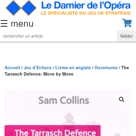
☰ menu
Jeu
d’Echecs
Ensembles
de
collection
Accueil
/
Jeu d’Echecs
/
Livres en anglais
/
Ouvertures
/ The
Tarrasch Defence: Move by Move
Echiquiers
classiques
Pièces
d’échecs
classiques
Coffrets