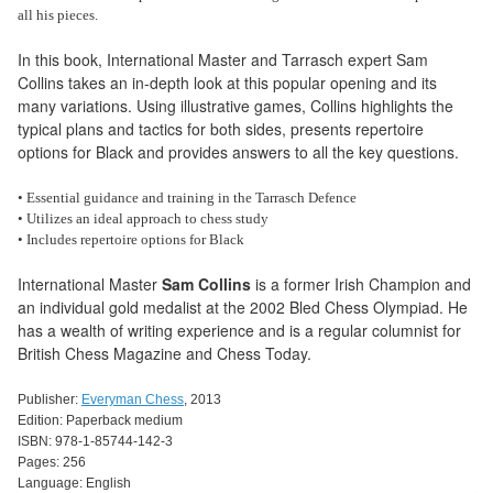
Pour
all his pieces.
les
In this book, International Master and Tarrasch expert Sam
enfants
Collins takes an in-depth look at this popular opening and its
many variations. Using illustrative games, Collins highlights the
Pour
typical plans and tactics for both sides, presents repertoire
la
options for Black and provides answers to all the key questions.
famille
• Essential guidance and training in the Tarrasch Defence
• Utilizes an ideal approach to chess study
Pour
•
Includes repertoire options for Black
les
initiés
International Master
Sam Collins
is a former Irish Champion and
an individual gold medalist at the 2002 Bled Chess Olympiad. He
Pour
has a wealth of writing experience and is a regular columnist for
British Chess Magazine and Chess Today.
les
experts
Publisher:
Everyman Chess
, 2013
Edition: Paperback medium
En
ISBN: 978-1-85744-142-3
Pages: 256
solitaire
Language: English