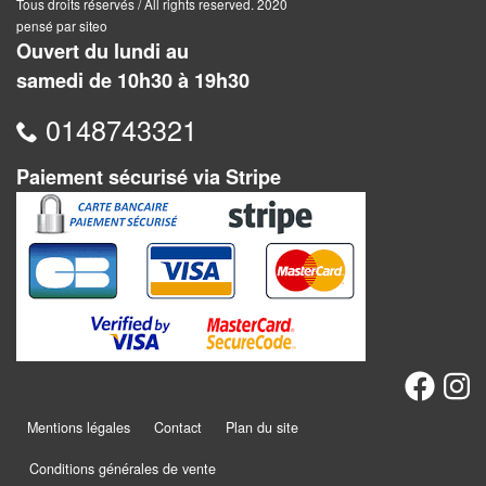
Dames
Tous droits réservés / All rights reserved. 2020
pensé par siteo
Ouvert du lundi au
Coffrets
samedi de 10h30 à 19h30
jeux
–
0148743321
multijeux
Paiement sécurisé via Stripe
Cartes
traditionnelles
Jeu
de
Dés
Maquettes
Dames
Mentions légales
Contact
Plan du site
Chinoises
Conditions générales de vente