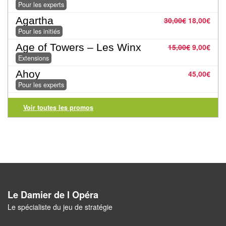
Jeux
Pour les experts
abstraits
Agartha
30,00
€
18,00
€
Pour les initiés
Extensions
Age of Towers – Les Winx
15,00
€
9,00
€
Casse-
Extensions
têtes
Ahoy
45,00
€
Pour les experts
Accessoires
Voir toutes les promos
Backgammon
Jeux
traditionnels
Dominos
Le Damier de l Opéra
Jeu
Le spécialiste du jeu de stratégie
de