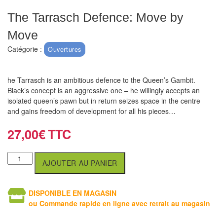
air
The Tarrasch Defence: Move by
Pendules
Move
Echiquier
Catégorie :
Ouvertures
pour
aveugles
he Tarrasch is an ambitious defence to the Queen’s Gambit.
Black’s concept is an aggressive one – he willingly accepts an
Logiciels
isolated queen’s pawn but in return seizes space in the centre
d'échecs
and gains freedom of development for all his pieces…
27,00
€
Livres
en
anglais
AJOUTER AU PANIER
Livres
en
DISPONIBLE EN MAGASIN
ou Commande rapide en ligne avec retrait au magasin
français