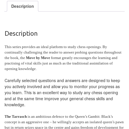
Tables
Description
Accessoires
Jeux
Description
de
société
This series provides an ideal platform to study chess openings. By
continually challenging the reader to answer probing questions throughout
the book, the
Jeux
Move by Move
format greatly encourages the learning and
practising of vital skills just as much as the traditional assimilation of
de
opening knowledge.
cartes
Carefully selected questions and answers are designed to keep
à
you actively involved and allow you to monitor your progress as
Collectionner
you learn. This is an excellent way to study any chess opening
(TCG)
and at the same time improve your general chess skills and
knowledge.
Les
The Tarrasch
is an ambitious defence to the Queen’s Gambit. Black’s
Classiques
concept is an aggressive one – he willingly accepts an isolated queen’s pawn
but in return seizes space in the centre and gains freedom of development for