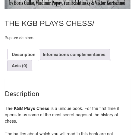
air
Pendules
THE KGB PLAYS CHESS/
Echiquier
pour
Rupture de stock
aveugles
Description
Informations complémentaires
Logiciels
Avis (0)
d'échecs
Livres
en
Description
anglais
The KGB Plays Chess
is a unique book. For the first time it
Livres
opens to us some of the most secret pages of the history of
en
chess.
français
The battles about which you will read in this book are not