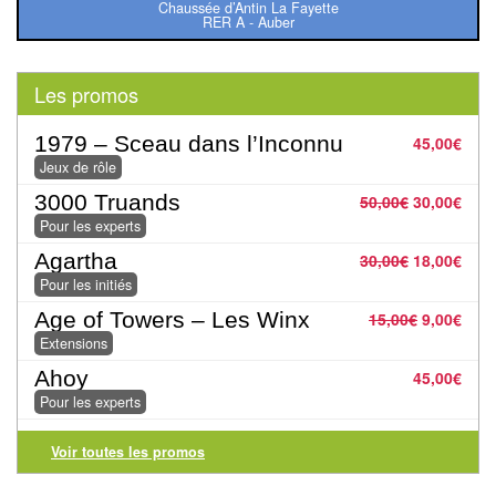
Pour
Chaussée d’Antin La Fayette
RER A - Auber
les
enfants
Les promos
Pour
1979 – Sceau dans l’Inconnu
45,00
€
la
Jeux de rôle
famille
3000 Truands
50,00
€
30,00
€
Pour
Pour les experts
les
Agartha
30,00
€
18,00
€
initiés
Pour les initiés
Age of Towers – Les Winx
15,00
€
9,00
€
Pour
Extensions
les
Ahoy
45,00
€
experts
Pour les experts
En
Voir toutes les promos
solitaire