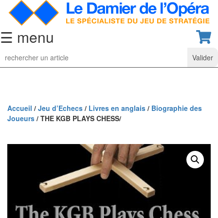
☰ menu
Jeu
d’Echecs
Ensembles
de
collection
Accueil
/
Jeu d’Echecs
/
Livres en anglais
/
Biographie des
Joueurs
/ THE KGB PLAYS CHESS/
Echiquiers
classiques
Pièces
d’échecs
classiques
Coffrets