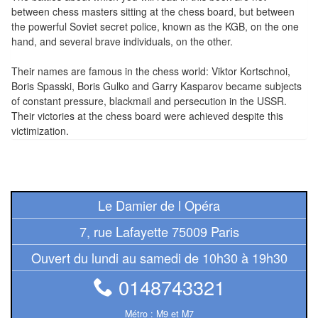
Tables
between chess masters sitting at the chess board, but between
the powerful Soviet secret police, known as the KGB, on the one
Accessoires
hand, and several brave individuals, on the other.
Their names are famous in the chess world: Viktor Kortschnoi,
Jeux
Boris Spasski, Boris Gulko and Garry Kasparov became subjects
de
of constant pressure, blackmail and persecution in the USSR.
société
Their victories at the chess board were achieved despite this
victimization.
Jeux
de
cartes
à
Le Damier de l Opéra
Collectionner
7, rue Lafayette 75009 Paris
(TCG)
Ouvert du lundi au samedi de 10h30 à 19h30
Les
0148743321
Classiques
Métro : M9 et M7