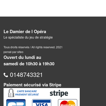
Pour
2
Joueurs
Ambiance
Le Damier de l Opéra
Le spécialiste du jeu de stratégie
Coopératif
Tous droits réservés / All rights reserved. 2021
Gestion
pensé par siteo
Ouvert du lundi au
Escape
samedi de 10h30 à 19h30
Game
/
0148743321
Enquête
Paiement sécurisé via Stripe
Jeux
évolutifs