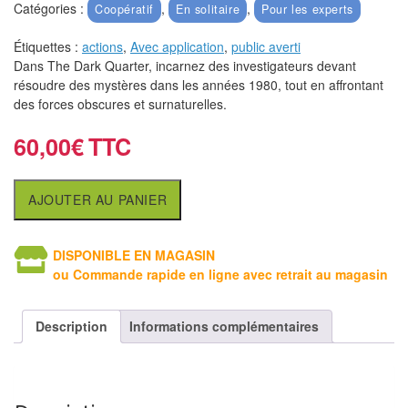
air
Catégories :
,
,
Coopératif
En solitaire
Pour les experts
Étiquettes :
actions
,
Avec application
,
public averti
Pendules
Dans The Dark Quarter, incarnez des investigateurs devant
résoudre des mystères dans les années 1980, tout en affrontant
Echiquier
des forces obscures et surnaturelles.
pour
aveugles
60,00
€
Logiciels
AJOUTER AU PANIER
d'échecs
Livres
DISPONIBLE EN MAGASIN
en
ou Commande rapide en ligne avec retrait au magasin
anglais
Description
Informations complémentaires
Livres
en
français