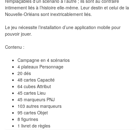
remplaçables d’un scénario à l’autre ; ils sont au contraire
Pour
intimement liés à l’histoire elle-même. Leur destin et celui de la
Nouvelle-Orléans sont inextricablement liés.
2
Joueurs
Le jeu nécessite l’installation d’une application mobile pour
pouvoir jouer.
Ambiance
Contenu :
Coopératif
Campagne en 4 scénarios
Gestion
4 plateaux Personnage
20 dés
Escape
48 cartes Capacité
64 cubes Attribut
Game
45 cartes Lieu
/
45 marqueurs PNJ
Enquête
103 autres marqueurs
95 cartes Objet
Jeux
8 figurines
1 livret de règles
évolutifs