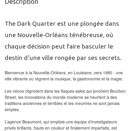
Description
Tables
Accessoires
The Dark Quarter
est une plongée dans
Jeux
une Nouvelle-Orléans ténébreuse, où
de
chaque décision peut faire basculer le
société
destin d’une ville rongée par ses secrets.
Jeux
de
Bienvenue à la Nouvelle-Orléans, en Louisiane, vers 1980 : une
cartes
ville vibrante où règnent la musique, la gastronomie et la magie.
à
Les néons clignotent dans les flaques sales qui jonchent Bourbon
Collectionner
Street, les innovations du monde moderne se heurtent à des
(TCG)
traditions anciennes et terribles et les meurtres ne sont jamais
simples.
Les
Classiques
L’agence Beaumont, qui emploie une équipe d’investigateurs
privés brillants, hauts en couleur et finalement imparfaits, est