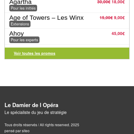
Dames
Agartha
30,00
€
18,00
€
Pour les initiés
Coffrets
Age of Towers – Les Winx
15,00
€
9,00
€
jeux
Extensions
–
Ahoy
45,00
€
multijeux
Pour les experts
Cartes
Voir toutes les promos
traditionnelles
Jeu
de
Dés
Maquettes
Le Damier de l Opéra
Le spécialiste du jeu de stratégie
Dames
Chinoises
Tous droits réservés / All rights reserved. 2025
pensé par siteo