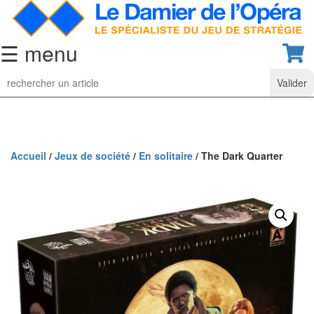
☰ menu
Jeu
d’Echecs
Ensembles
de
collection
Accueil
/
Jeux de société
/
En solitaire
/ The Dark Quarter
Echiquiers
classiques
Pièces
d’échecs
classiques
Coffrets