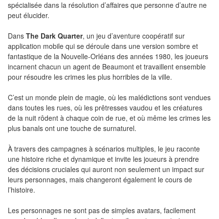
Pour
spécialisée dans la résolution d’affaires que personne d’autre ne
peut élucider.
les
enfants
Dans
The Dark Quarter
, un jeu d’aventure coopératif sur
application mobile qui se déroule dans une version sombre et
Pour
fantastique de la Nouvelle-Orléans des années 1980, les joueurs
la
incarnent chacun un agent de Beaumont et travaillent ensemble
pour résoudre les crimes les plus horribles de la ville.
famille
C’est un monde plein de magie, où les malédictions sont vendues
Pour
dans toutes les rues, où les prêtresses vaudou et les créatures
les
de la nuit rôdent à chaque coin de rue, et où même les crimes les
initiés
plus banals ont une touche de surnaturel.
Pour
À travers des campagnes à scénarios multiples, le jeu raconte
une histoire riche et dynamique et invite les joueurs à prendre
les
des décisions cruciales qui auront non seulement un impact sur
experts
leurs personnages, mais changeront également le cours de
l’histoire.
En
solitaire
Les personnages ne sont pas de simples avatars, facilement