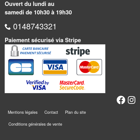
Solitaires
Ouvert du lundi au
samedi de 10h30 à 19h30
Fléchettes
0148743321
Billard
et
Paiement sécurisé via Stripe
Jeux
géants
Jeux
de
plein
air
Puzzles
Mentions légales
Contact
Plan du site
Jeux
Conditions générales de vente
de