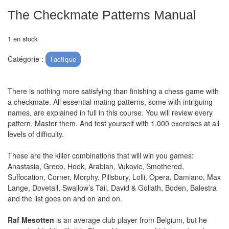
air
The Checkmate Patterns Manual
Pendules
1 en stock
Echiquier
Catégorie :
Tactique
pour
aveugles
There is nothing more satisfying than finishing a chess game with
Logiciels
a checkmate. All essential mating patterns, some with intriguing
names, are explained in full in this course. You will review every
d'échecs
pattern. Master them. And test yourself with 1.000 exercises at all
levels of difficulty.
Livres
en
These are the killer combinations that will win you games:
anglais
Anastasia, Greco, Hook, Arabian, Vukovic, Smothered,
Suffocation, Corner, Morphy, Pillsbury, Lolli, Opera, Damiano, Max
Livres
Lange, Dovetail, Swallow’s Tail, David & Goliath, Boden, Balestra
and the list goes on and on and on.
en
français
Raf Mesotten
is an average club player from Belgium, but he