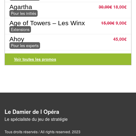
Jeux
Agartha
30,00
€
18,00
€
abstraits
Pour les initiés
Extensions
Age of Towers – Les Winx
15,00
€
9,00
€
Extensions
Casse-
Ahoy
45,00
€
têtes
Pour les experts
Accessoires
Voir toutes les promos
Backgammon
Jeux
traditionnels
Dominos
Le Damier de l Opéra
Le spécialiste du jeu de stratégie
Jeu
de
Tous droits réservés / All rights reserved. 2023