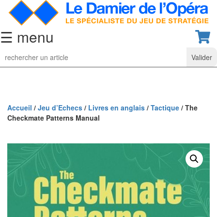
☰ menu
Jeu
d’Echecs
Ensembles
de
collection
Accueil
/
Jeu d’Echecs
/
Livres en anglais
/
Tactique
/ The
Checkmate Patterns Manual
Echiquiers
classiques
Pièces
d’échecs
classiques
Coffrets