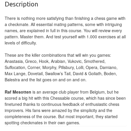
Pour
Description
les
enfants
There is nothing more satisfying than finishing a chess game with
a checkmate. All essential mating patterns, some with intriguing
Pour
names, are explained in full in this course. You will review every
pattern. Master them. And test yourself with 1.000 exercises at all
la
levels of difficulty.
famille
These are the killer combinations that will win you games:
Pour
Anastasia, Greco, Hook, Arabian, Vukovic, Smothered,
les
Suffocation, Corner, Morphy, Pillsbury, Lolli, Opera, Damiano,
Max Lange, Dovetail, Swallow’s Tail, David & Goliath, Boden,
initiés
Balestra and the list goes on and on and on.
Pour
Raf Mesotten
is an average club player from Belgium, but he
les
scored a big hit with this Chessable course, which has since been
experts
finetuned thanks to continuous feedback of enthusiastic chess
improvers. His fans were amazed by the simplicity and the
En
completeness of the course. But most important, they started
spotting checkmates in their own games.
solitaire