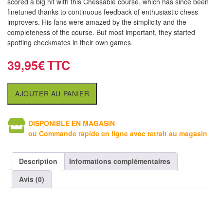
scored a big hit with this Chessable course, which has since been
Tables
finetuned thanks to continuous feedback of enthusiastic chess
improvers. His fans were amazed by the simplicity and the
Accessoires
completeness of the course. But most important, they started
spotting checkmates in their own games.
Jeux
39,95
€
de
société
AJOUTER AU PANIER
Jeux
de
DISPONIBLE EN MAGASIN
cartes
ou Commande rapide en ligne avec retrait au magasin
à
Collectionner
Description
Informations complémentaires
(TCG)
Avis (0)
Les
Classiques