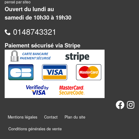
Dames
pensé par siteo
Ouvert du lundi au
Coffrets
samedi de 10h30 à 19h30
jeux
0148743321
–
multijeux
Paiement sécurisé via Stripe
Cartes
traditionnelles
Jeu
de
Dés
Maquettes
Mentions légales
Contact
Plan du site
Dames
Chinoises
Conditions générales de vente