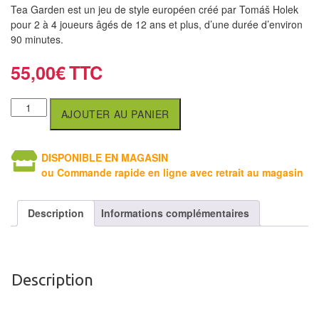
air
Tea Garden est un jeu de style européen créé par Tomáš Holek
pour 2 à 4 joueurs âgés de 12 ans et plus, d’une durée d’environ
Pendules
90 minutes.
55,00
€
Echiquier
pour
aveugles
AJOUTER AU PANIER
Logiciels
DISPONIBLE EN MAGASIN
d'échecs
ou Commande rapide en ligne avec retrait au magasin
Livres
en
Description
Informations complémentaires
anglais
Livres
en
Description
français