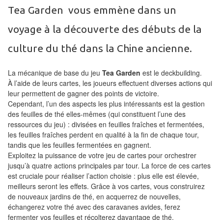
Tables
Tea Garden vous emmène dans un
Accessoires
voyage à la découverte des débuts de la
culture du thé dans la Chine ancienne.
Jeux
de
La mécanique de base du jeu
Tea Garden
est le deckbuilding.
société
À l’aide de leurs cartes, les joueurs effectuent diverses actions qui
leur permettent de gagner des points de victoire.
Jeux
Cependant, l’un des aspects les plus intéressants est la gestion
de
des feuilles de thé elles-mêmes (qui constituent l’une des
ressources du jeu) : divisées en feuilles fraîches et fermentées,
cartes
les feuilles fraîches perdent en qualité à la fin de chaque tour,
à
tandis que les feuilles fermentées en gagnent.
Collectionner
Exploitez la puissance de votre jeu de cartes pour orchestrer
jusqu’à quatre actions principales par tour. La force de ces cartes
(TCG)
est cruciale pour réaliser l’action choisie : plus elle est élevée,
meilleurs seront les effets. Grâce à vos cartes, vous construirez
Les
de nouveaux jardins de thé, en acquerrez de nouvelles,
Classiques
échangerez votre thé avec des caravanes avides, ferez
fermenter vos feuilles et récolterez davantage de thé.