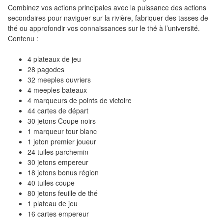
Pour
Combinez vos actions principales avec la puissance des actions
les
secondaires pour naviguer sur la rivière, fabriquer des tasses de
thé ou approfondir vos connaissances sur le thé à l’université.
enfants
Contenu :
Pour
4 plateaux de jeu
la
28 pagodes
famille
32 meeples ouvriers
4 meeples bateaux
Pour
4 marqueurs de points de victoire
44 cartes de départ
les
30 jetons Coupe noirs
initiés
1 marqueur tour blanc
1 jeton premier joueur
Pour
24 tuiles parchemin
les
30 jetons empereur
18 jetons bonus région
experts
40 tuiles coupe
80 jetons feuille de thé
En
1 plateau de jeu
solitaire
16 cartes empereur