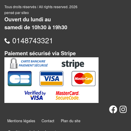
Dames
Tous droits réservés / All rights reserved. 2026
pensé par siteo
Coffrets
Ouvert du lundi au
jeux
samedi de 10h30 à 19h30
–
multijeux
0148743321
Cartes
Paiement sécurisé via Stripe
traditionnelles
Jeu
de
Dés
Maquettes
Dames
Chinoises
Mentions légales
Contact
Plan du site