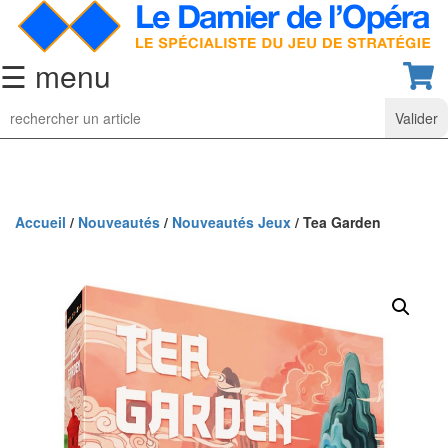
☰ menu
Jeu
d’Echecs
Ensembles
de
collection
Accueil
/
Nouveautés
/
Nouveautés Jeux
/ Tea Garden
Echiquiers
classiques
Pièces
d’échecs
classiques
Coffrets