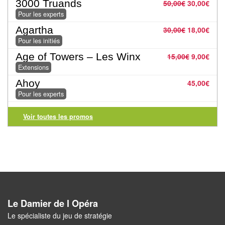
Jeux
3000 Truands
50,00
€
30,00
€
abstraits
Pour les experts
Agartha
30,00
€
18,00
€
Extensions
Pour les initiés
Age of Towers – Les Winx
15,00
€
9,00
€
Casse-
Extensions
têtes
Ahoy
45,00
€
Accessoires
Pour les experts
Backgammon
Voir toutes les promos
Jeux
traditionnels
Dominos
Jeu
Le Damier de l Opéra
de
Le spécialiste du jeu de stratégie