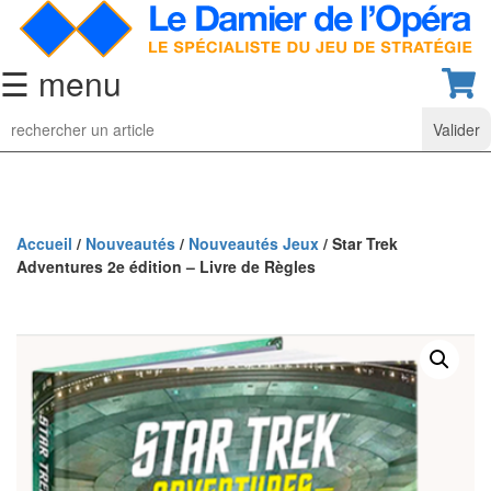
☰ menu
Jeu
d’Echecs
Ensembles
de
collection
Accueil
/
Nouveautés
/
Nouveautés Jeux
/ Star Trek
Adventures 2e édition – Livre de Règles
Echiquiers
classiques
Pièces
d’échecs
classiques
Coffrets