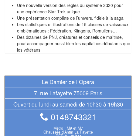
Jeux
Une nouvelle version des règles du système 2d20 pour
abstraits
une expérience Star Trek unique
Une présentation complète de l’univers, fidèle à la saga
Extensions
Les statistiques et illustrations de 15 classes de vaisseaux
emblématiques : Fédération, Klingons, Romuliens…
Casse-
Des dizaines de PNJ, créatures et conseils de maîtrise,
têtes
pour accompagner aussi bien les capitaines débutants que
les vétérans
Accessoires
Backgammon
Le Damier de l Opéra
Jeux
7, rue Lafayette 75009 Paris
traditionnels
Ouvert du lundi au samedi de 10h30 à 19h30
Dominos
0148743321
Jeu
de
Métro : M9 et M7
Chaussée d’Antin La Fayette
RER A - Auber