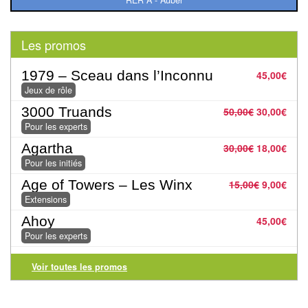
Dames
Coffrets
Les promos
jeux
–
1979 – Sceau dans l’Inconnu
45,00
€
multijeux
Jeux de rôle
3000 Truands
50,00
€
30,00
€
Cartes
Pour les experts
traditionnelles
Agartha
30,00
€
18,00
€
Pour les initiés
Jeu
Age of Towers – Les Winx
15,00
€
9,00
€
de
Extensions
Dés
Ahoy
45,00
€
Maquettes
Pour les experts
Dames
Voir toutes les promos
Chinoises