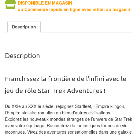
DISPONIBLE EN MAGASIN
Tables
ou Commande rapide en ligne avec retrait au magasin
Accessoires
Description
Jeux
de
société
Description
Jeux
de
Franchissez la frontière de l’infini avec le
cartes
à
jeu de rôle Star Trek Adventures !
Collectionner
(TCG)
Du XXIe au XXXIIe siècle, rejoignez Starfleet, l’Empire klingon,
l’Empire stellaire romulien ou bien d’autres civilisations.
Les
Explorez les nouveaux mondes étranges de l’univers de Star Trek
Classiques
avec votre équipage. Rencontrez de fantastiques formes de vie
inconnues. Vivez des aventures sensationnelles dans une galaxie