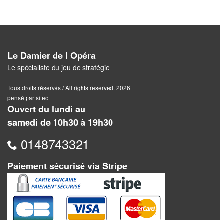
Solitaires
Fléchettes
Billard
Le Damier de l Opéra
et
Le spécialiste du jeu de stratégie
Jeux
géants
Tous droits réservés / All rights reserved. 2026
pensé par siteo
Ouvert du lundi au
Jeux
samedi de 10h30 à 19h30
de
plein
0148743321
air
Paiement sécurisé via Stripe
Puzzles
Jeux
de