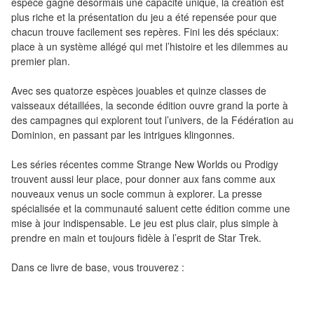
espèce gagne désormais une capacité unique, la création est
Pour
plus riche et la présentation du jeu a été repensée pour que
chacun trouve facilement ses repères. Fini les dés spéciaux:
2
place à un système allégé qui met l’histoire et les dilemmes au
Joueurs
premier plan.
Ambiance
Avec ses quatorze espèces jouables et quinze classes de
vaisseaux détaillées, la seconde édition ouvre grand la porte à
Coopératif
des campagnes qui explorent tout l’univers, de la Fédération au
Dominion, en passant par les intrigues klingonnes.
Gestion
Les séries récentes comme Strange New Worlds ou Prodigy
Escape
trouvent aussi leur place, pour donner aux fans comme aux
nouveaux venus un socle commun à explorer. La presse
Game
spécialisée et la communauté saluent cette édition comme une
/
mise à jour indispensable. Le jeu est plus clair, plus simple à
Enquête
prendre en main et toujours fidèle à l’esprit de Star Trek.
Jeux
Dans ce livre de base, vous trouverez :
évolutifs