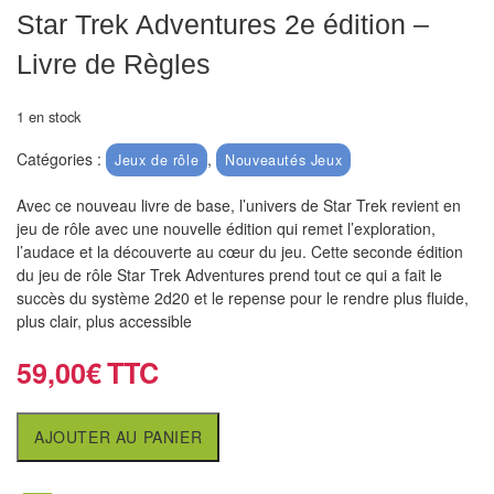
air
Star Trek Adventures 2e édition –
Pendules
Livre de Règles
Echiquier
1 en stock
pour
Catégories :
,
Jeux de rôle
Nouveautés Jeux
aveugles
Avec ce nouveau livre de base, l’univers de Star Trek revient en
Logiciels
jeu de rôle avec une nouvelle édition qui remet l’exploration,
d'échecs
l’audace et la découverte au cœur du jeu. Cette seconde édition
du jeu de rôle Star Trek Adventures prend tout ce qui a fait le
Livres
succès du système 2d20 et le repense pour le rendre plus fluide,
plus clair, plus accessible
en
anglais
59,00
€
Livres
en
AJOUTER AU PANIER
français