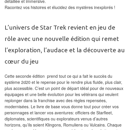
détaillée et immersive.
Pour
Racontez vos histoires et élucidez des mystères inexplorés !
les
enfants
L’univers de Star Trek revient en jeu de
Pour
la
rôle avec une nouvelle édition qui remet
famille
l’exploration, l’audace et la découverte au
Pour
cœur du jeu
les
initiés
Cette seconde édition prend tout ce qui a fait le succès du
système 2d20 et le repense pour le rendre plus fluide, plus clair,
Pour
plus accessible. C’est un point de départ idéal pour de nouveaux
équipages et une belle évolution pour les vétérans qui veulent
les
replonger dans la franchise avec des règles repensées,
experts
modernisées. Le livre de base vous donne tout pour créer vos
personnages et lancer vos aventures: officiers de Starfleet,
En
diplomates, scientifiques ou explorateurs venus d’autres
solitaire
horizons, qu’ils soient Klingons, Romuliens ou Vulcains. Chaque