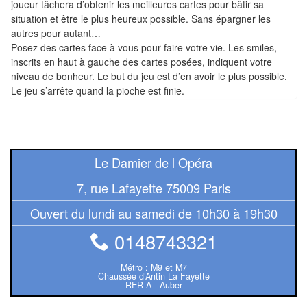
joueur tâchera d’obtenir les meilleures cartes pour bâtir sa
Tables
situation et être le plus heureux possible. Sans épargner les
autres pour autant…
Accessoires
Posez des cartes face à vous pour faire votre vie. Les smiles,
inscrits en haut à gauche des cartes posées, indiquent votre
Jeux
niveau de bonheur. Le but du jeu est d’en avoir le plus possible.
de
Le jeu s’arrête quand la pioche est finie.
société
Jeux
de
Le Damier de l Opéra
cartes
7, rue Lafayette 75009 Paris
à
Ouvert du lundi au samedi de 10h30 à 19h30
Collectionner
(TCG)
0148743321
Les
Métro : M9 et M7
Chaussée d’Antin La Fayette
Classiques
RER A - Auber