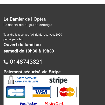
Pour
2
Joueurs
Le Damier de l Opéra
Le spécialiste du jeu de stratégie
Ambiance
Tous droits réservés / All rights reserved. 2020
Coopératif
pensé par siteo
Ouvert du lundi au
Gestion
samedi de 10h30 à 19h30
Escape
0148743321
Game
Paiement sécurisé via Stripe
/
Enquête
Jeux
évolutifs