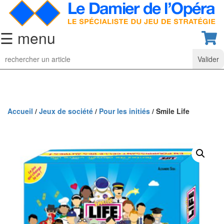
☰ menu
Jeu
d’Echecs
Ensembles
de
collection
Accueil
/
Jeux de société
/
Pour les initiés
/ Smile Life
Echiquiers
classiques
Pièces
d’échecs
classiques
Coffrets