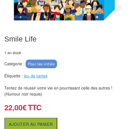
Echiquiers
et
de
voyage
Smile Life
Echiquiers
électroniques
1 en stock
Echiquiers
Catégorie :
Pour les initiés
clubs
Étiquette :
jeu de cartes
Pièces
Ecoles
Tentez de réussir votre vie en pourrissant celle des autres !
(Humour noir requis)
&
clubs
22,00
€
Echiquiers
muraux/Plein
AJOUTER AU PANIER