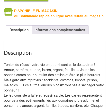
air
DISPONIBLE EN MAGASIN
Pendules
ou Commande rapide en ligne avec retrait au magasin
Echiquier
Description
Informations complémentaires
pour
aveugles
Logiciels
Description
d'échecs
Tentez de réussir votre vie en pourrissant celle des autres !
Livres
Amour, carrière, études, loisirs, argent, famille … Jouez les
en
bonnes cartes pour cumuler des smiles et être le plus heureux.
anglais
Mais gare aux imprévus : accidents, divorces, impôts, prison,
maladies … Les autres joueurs n’hésiteront pas à saccager votre
Livres
bonheur !
en
Le jeu consiste à faire et réussir sa vie. Les cartes représentent
pour cela des événements liés aux domaines professionnel et
français
personnel : amour, argent, famille, études, carrière, etc. Chaque