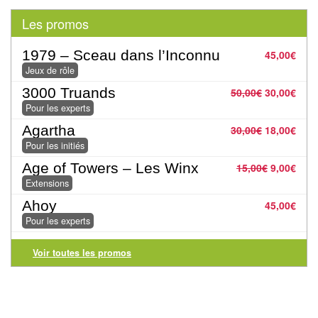
Pour
Les promos
les
enfants
1979 – Sceau dans l’Inconnu
45,00
€
Jeux de rôle
Pour
3000 Truands
50,00
€
30,00
€
la
Pour les experts
famille
Agartha
30,00
€
18,00
€
Pour
Pour les initiés
les
Age of Towers – Les Winx
15,00
€
9,00
€
initiés
Extensions
Ahoy
45,00
€
Pour
Pour les experts
les
experts
Voir toutes les promos
En
solitaire