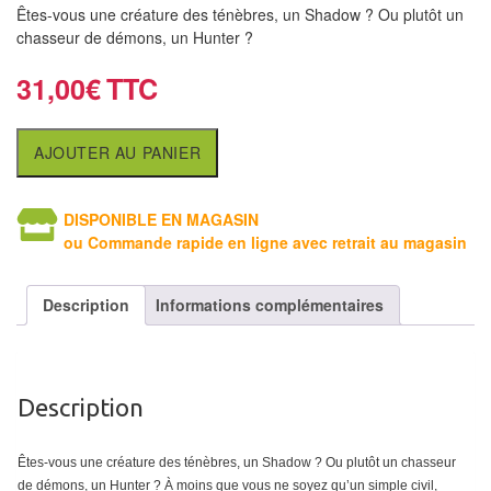
air
Êtes-vous une créature des ténèbres, un Shadow ? Ou plutôt un
chasseur de démons, un Hunter ?
Pendules
31,00
€
Echiquier
pour
AJOUTER AU PANIER
aveugles
Logiciels
DISPONIBLE EN MAGASIN
ou Commande rapide en ligne avec retrait au magasin
d'échecs
Livres
Description
Informations complémentaires
en
anglais
Livres
Description
en
français
Êtes-vous une créature des ténèbres, un Shadow ? Ou plutôt un chasseur
de démons, un Hunter ? À moins que vous ne soyez qu’un simple civil,