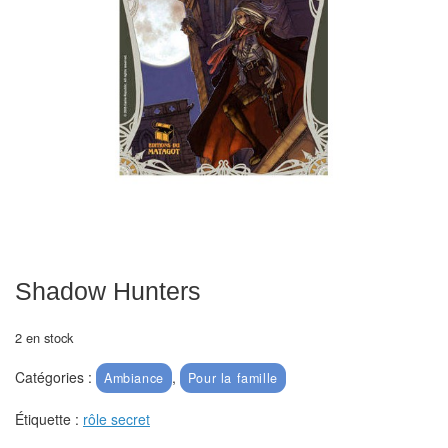
Echiquiers
et
de
voyage
Echiquiers
électroniques
Echiquiers
clubs
Pièces
Shadow Hunters
Ecoles
&
2 en stock
clubs
Catégories :
,
Ambiance
Pour la famille
Echiquiers
Étiquette :
rôle secret
muraux/Plein