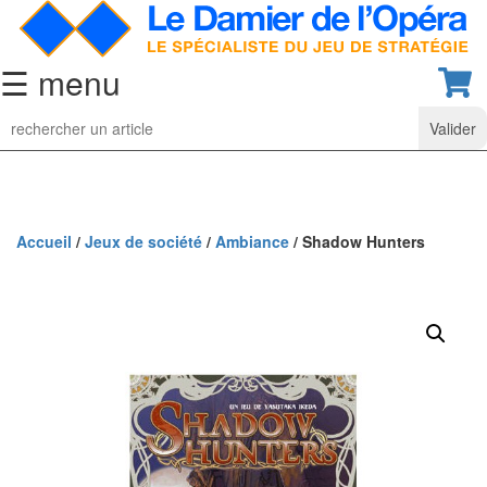
☰ menu
Jeu
d’Echecs
Ensembles
de
collection
Accueil
/
Jeux de société
/
Ambiance
/ Shadow Hunters
Echiquiers
classiques
Pièces
d’échecs
classiques
Coffrets