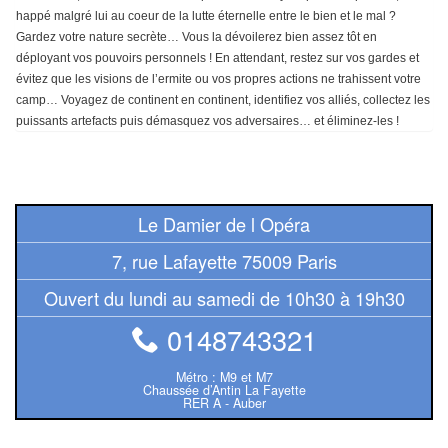
Tables
happé malgré lui au coeur de la lutte éternelle entre le bien et le mal ?
Gardez votre nature secrète… Vous la dévoilerez bien assez tôt en
Accessoires
déployant vos pouvoirs personnels ! En attendant, restez sur vos gardes et
évitez que les visions de l’ermite ou vos propres actions ne trahissent votre
Jeux
camp… Voyagez de continent en continent, identifiez vos alliés, collectez les
puissants artefacts puis démasquez vos adversaires… et éliminez-les !
de
société
Jeux
Le Damier de l Opéra
de
cartes
7, rue Lafayette 75009 Paris
à
Ouvert du lundi au samedi de 10h30 à 19h30
Collectionner
0148743321
(TCG)
Métro : M9 et M7
Les
Chaussée d’Antin La Fayette
RER A - Auber
Classiques