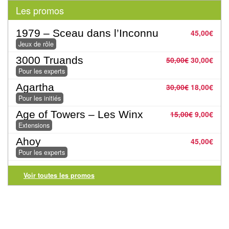
Pour
Les promos
les
enfants
1979 – Sceau dans l’Inconnu
45,00
€
Jeux de rôle
Pour
3000 Truands
50,00
€
30,00
€
la
Pour les experts
famille
Agartha
30,00
€
18,00
€
Pour les initiés
Pour
Age of Towers – Les Winx
15,00
€
9,00
€
les
Extensions
initiés
Ahoy
45,00
€
Pour
Pour les experts
les
Voir toutes les promos
experts
En
solitaire