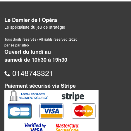
Pour
2
Le Damier de l Opéra
Joueurs
Le spécialiste du jeu de stratégie
Ambiance
Tous droits réservés / All rights reserved. 2020
pensé par siteo
Coopératif
Ouvert du lundi au
samedi de 10h30 à 19h30
Gestion
0148743321
Escape
Game
Paiement sécurisé via Stripe
/
Enquête
Jeux
évolutifs